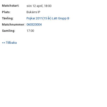
DOKUMENT
Matchstart:
sön 12 april, 18:00
Plats:
Bukärrs IP
KONTAKT
Tävling:
Pojkar 2011(15 år) Lätt Grupp B
Matchnummer:
060320004
Samling:
17:00
<< Tillbaka