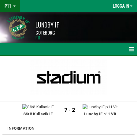
P11
LOGGA IN
LUNDBY IF
GÖTEBORG
P11
HEM
NYHETER
KALENDER
MATCHER
7 - 2
Särö Kullavik IF
Lundby IF p11 Vit
TRUPPEN
BILDGALLERI
INFORMATION