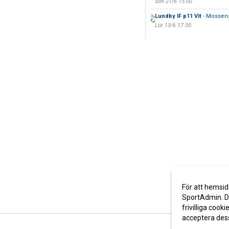
Sön 21/6 15:00
Lundby IF p11 Vit
- Mossens
Lör 13/6 17:30
För att hemsid
SportAdmin. De
frivilliga cooki
acceptera des