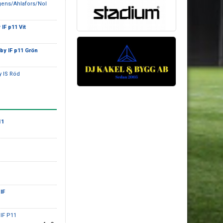
gens/Ahlafors/Nol
IF p11 Vit
by IF p11 Grön
y IS Röd
11
IF
oIF P11