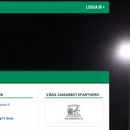
LOGGA IN
ER
VÅRA SAMARBETSPARTNERS
avik IF
 p11 Grön