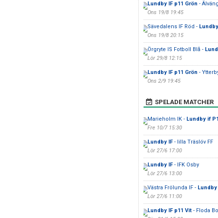
Lundby IF p11 Grön
- Älvän
Ons 19/8 19:45
Sävedalens IF Röd -
Lundby 
Ons 19/8 20:15
Örgryte IS Fotboll Blå -
Lund
Lör 29/8 12:15
Lundby IF p11 Grön
- Ytterb
Ons 2/9 19:45
SPELADE MATCHER
Marieholm IK -
Lundby if P
Fre 10/7 15:30
Lundby IF
- lilla Träslöv FF
Lör 27/6 17:00
Lundby IF
- IFK Osby
Lör 27/6 13:00
Västra Frölunda IF -
Lundby 
Lör 27/6 11:00
Lundby IF p11 Vit
- Floda B