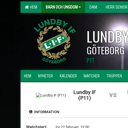
HEM
BARN OCH UNGDOM
DAM
HERR SENIOR
LUNDBY
GÖTEBORG
P11
HEM
NYHETER
KALENDER
MATCHER
TRUPPEN
Lundby IF
vs
(P11)
INFORMATION
Matchstart:
lör 22 februari, 13:00