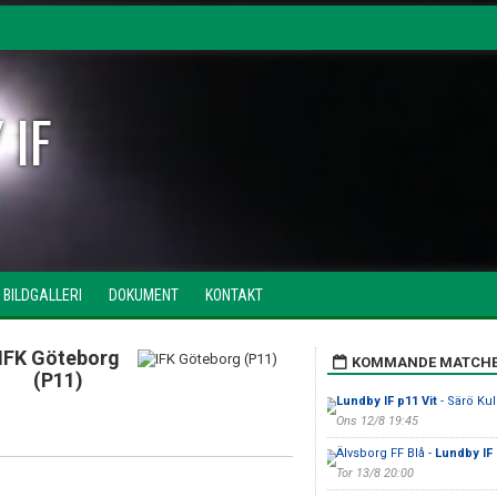
 IF
BILDGALLERI
DOKUMENT
KONTAKT
IFK Göteborg
KOMMANDE MATCH
(P11)
Lundby IF p11 Vit
- Särö Kull
Ons 12/8 19:45
Älvsborg FF Blå -
Lundby IF
Tor 13/8 20:00