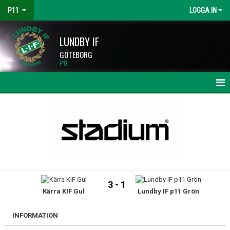
P11
LOGGA IN
LUNDBY IF
GÖTEBORG
P11
HEM
NYHETER
KALENDER
MATCHER
3 - 1
Kärra KIF Gul
Lundby IF p11 Grön
TRUPPEN
BILDGALLERI
INFORMATION