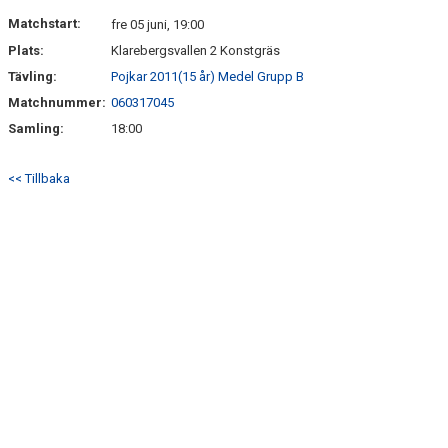
DOKUMENT
Matchstart:
fre 05 juni, 19:00
Plats:
Klarebergsvallen 2 Konstgräs
KONTAKT
Tävling:
Pojkar 2011(15 år) Medel Grupp B
Matchnummer:
060317045
Samling:
18:00
<< Tillbaka