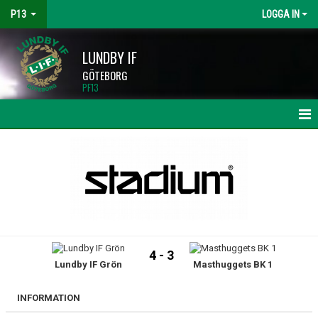
P13
LOGGA IN
LUNDBY IF
GÖTEBORG
PF13
HEM
NYHETER
KALENDER
MATCHER
4 - 3
Lundby IF Grön
Masthuggets BK 1
TRUPPEN
BILDGALLERI
INFORMATION