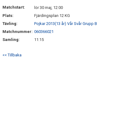
DOKUMENT
Matchstart:
lör 30 maj, 12:00
Plats:
Fjärdingsplan 12 KG
KONTAKT
Tävling:
Pojkar 2013(13 år) Vår Svår Grupp B
Matchnummer:
060366021
Samling:
11:15
<< Tillbaka