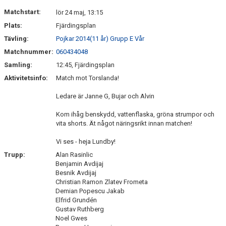
DOKUMENT
Matchstart:
lör 24 maj, 13:15
Plats:
Fjärdingsplan
KONTAKT
Tävling:
Pojkar 2014(11 år) Grupp E Vår
Matchnummer:
060434048
Samling:
12:45, Fjärdingsplan
Aktivitetsinfo:
Match mot Torslanda!
Ledare är Janne G, Bujar och Alvin
Kom ihåg benskydd, vattenflaska, gröna strumpor och
vita shorts. Ät något näringsrikt innan matchen!
Vi ses - heja Lundby!
Trupp:
Alan Rasinlic
Benjamin Avdijaj
Besnik Avdijaj
Christian Ramon Zlatev Frometa
Demian Popescu Jakab
Elfrid Grundén
Gustav Ruthberg
Noel Gwes