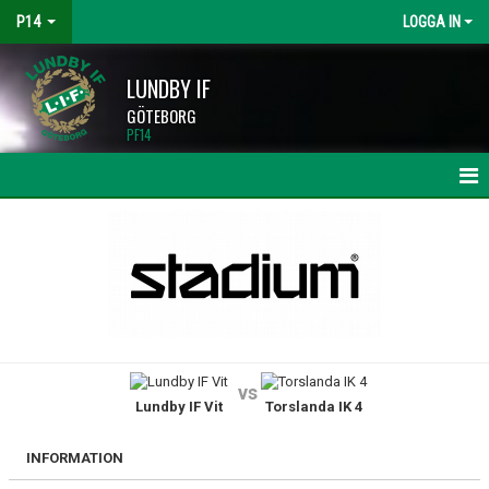
P14
LOGGA IN
LUNDBY IF
GÖTEBORG
PF14
HEM
NYHETER
KALENDER
MATCHER
vs
Lundby IF Vit
Torslanda IK 4
TRUPPEN
BILDGALLERI
INFORMATION