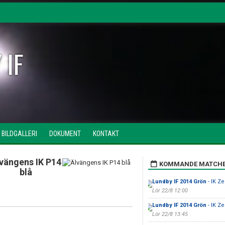
 IF
BILDGALLERI
DOKUMENT
KONTAKT
vängens IK P14
KOMMANDE MATCH
blå
Lundby IF 2014 Grön
- IK Ze
Lör 22/8 12:00
Lundby IF 2014 Grön
- IK Ze
Lör 22/8 13:45