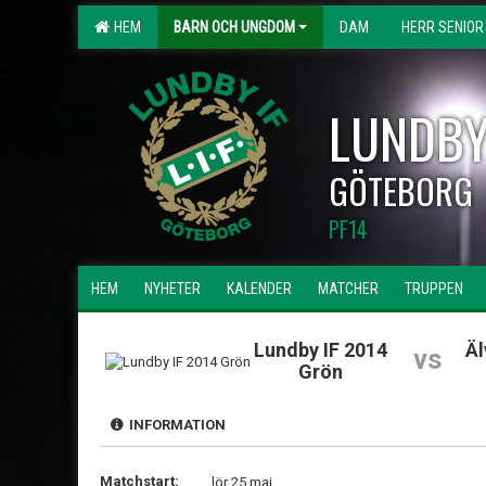
HEM
BARN OCH UNGDOM
DAM
HERR SENIOR
LUNDBY
GÖTEBORG
PF14
HEM
NYHETER
KALENDER
MATCHER
TRUPPEN
Lundby IF 2014
Äl
vs
Grön
INFORMATION
Matchstart:
lör 25 maj,