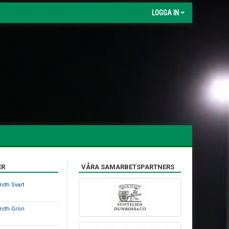
LOGGA IN
ER
VÅRA SAMARBETSPARTNERS
nith Svart
nith Grön