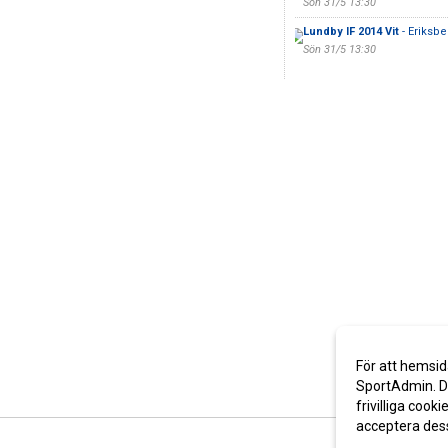
Sön 31/5 13:30
Lundby IF 2014 Vit
- Eriksbe
Sön 31/5 13:30
För att hemsid
SportAdmin. De
frivilliga cooki
acceptera des