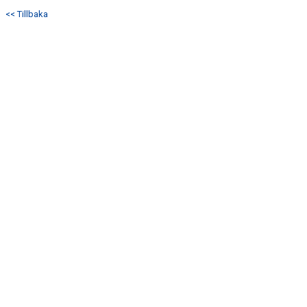
DOKUMENT
<< Tillbaka
KONTAKT