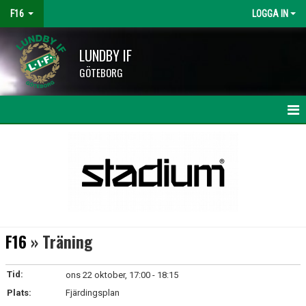
F16
LOGGA IN
LUNDBY IF
GÖTEBORG
HEM
NYHETER
KALENDER
MATCHER
F16
» Träning
TRUPPEN
Tid:
ons 22 oktober, 17:00 - 18:15
BILDGALLERI
Plats:
Fjärdingsplan