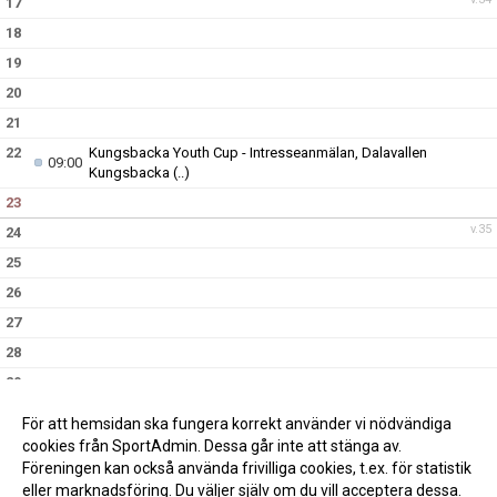
17
18
19
20
21
22
Kungsbacka Youth Cup - Intresseanmälan, Dalavallen
09:00
Kungsbacka
(..)
23
v.35
24
25
26
27
28
29
30
För att hemsidan ska fungera korrekt använder vi nödvändiga
v.36
31
cookies från SportAdmin. Dessa går inte att stänga av.
Föreningen kan också använda frivilliga cookies, t.ex. för statistik
eller marknadsföring. Du väljer själv om du vill acceptera dessa.