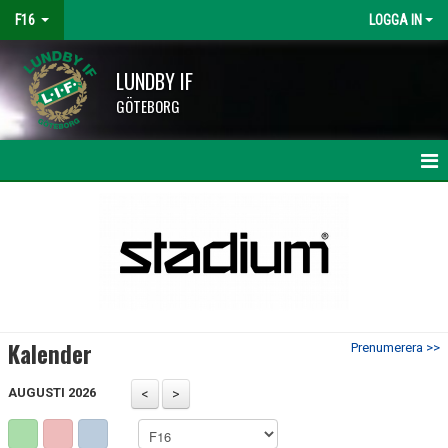
F16
LOGGA IN
LUNDBY IF
GÖTEBORG
HEM
NYHETER
KALENDER
MATCHER
Kalender
Prenumerera >>
TRUPPEN
AUGUSTI 2026
BILDGALLERI