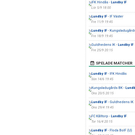
IFK Hindås -
Lundby IF
Lör 5/9 18:00
Lundby IF
- IF Väster
Fre 11/9 19:45
Lundby IF
- Kungsladugård
Fre 18/9 19:45
Guldhedens IK -
Lundby IF
Fre 25/9 20:15
SPELADE MATCHER
Lundby IF
- IFK Hindås
Sön 14/6 19:45
Kungsladugårds BK -
Lundb
Ons 20/5 20:15
Lundby IF
- Guldhedens IK
Ons 29/4 19:45
FC Kålltorp -
Lundby IF
Tor 16/4 20:15
Lundby IF
- Floda BoIF (U)