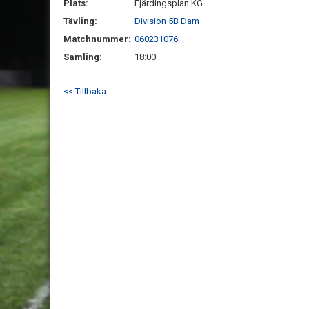
Plats:
Fjärdingsplan KG
Tävling:
Division 5B Dam
Matchnummer:
060231076
Samling:
18:00
<< Tillbaka