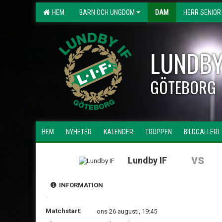
HEM
BARN OCH UNGDOM
DAM
HERR SENIOR
LUNDBY
GÖTEBORG
HEM
NYHETER
KALENDER
TRUPPEN
BILDGALLERI
vs
Lundby IF
INFORMATION
Matchstart:
ons 26 augusti, 19:45