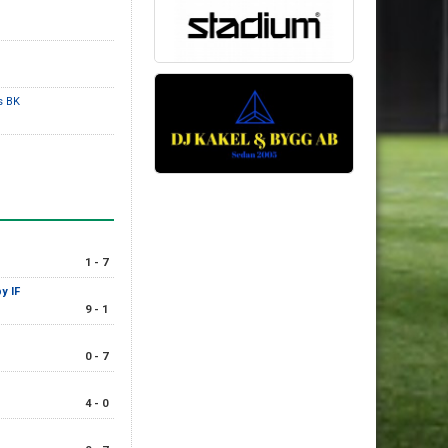
s BK
1 - 7
y IF
9 - 1
0 - 7
4 - 0