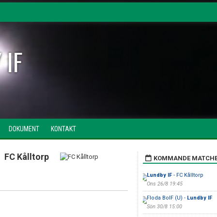
 IF
DOKUMENT
KONTAKT
FC Kålltorp
KOMMANDE MATCH
Lundby IF
- FC Kålltorp
Ons 26/8 19:45
Floda BoIF (U) -
Lundby IF
Sön 30/8 15:00