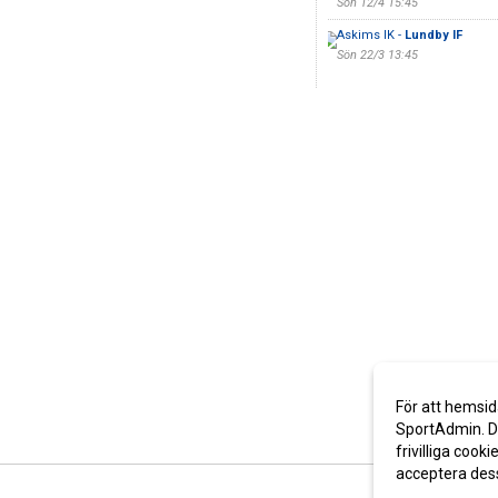
Sön 12/4 15:45
Askims IK -
Lundby IF
Sön 22/3 13:45
För att hemsid
SportAdmin. De
frivilliga cooki
acceptera des