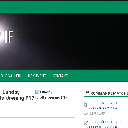
 IF
BILDGALLERI
DOKUMENT
KONTAKT
Lundby
KOMMANDE MATCH
ttsförening P17
Brämaregårdens FC Orange
Lundby IF P2017 Blå
Lör 22/8 14:45
Brämaregårdens FC Orange
Lundby IF P2017 Blå