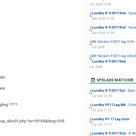
Lör 22/8 14:45
Lundby IF P2017 Röd
- Hjuv
Sön 23/8 12:00
Lundby IF P2017 Röd
- Hjuv
Sön 23/8 12:00
BK Häcken P2017 lag 3 Vit 
Lör 29/8
BK Häcken P2017 lag 4 Röd
Lundby IF P2017 Röd
Lör 29/8
ydd.
SPELADE MATCHER
are:
Lundby IF P2017 Gul
- Säve
Lör 6/6 12:00
igång ????
Lundby PF17 Lag Blå
- Öck
Tis 2/6 17:15
Lundby PF 17 Lag Grön
-
roup_skin01.php?ev=39103&lang=SVE
Tis 2/6 17:15
Lundby IF P2017 Röd
- IF Wa