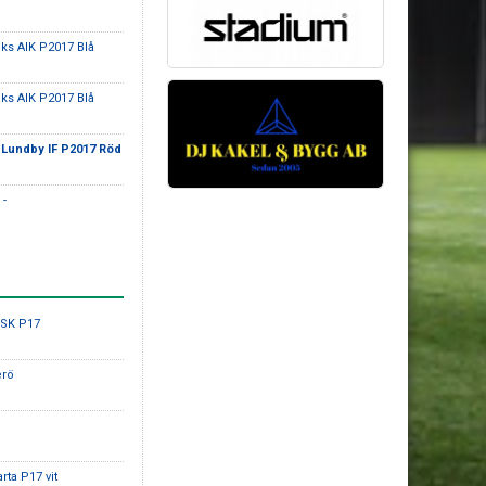
iks AIK P2017 Blå
iks AIK P2017 Blå
-
Lundby IF P2017 Röd
 -
 SK P17
erö
rta P17 vit