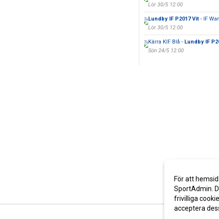
Lör 30/5 12:00
Lundby IF P2017 Vit
- IF War
Lör 30/5 12:00
Kärra KIF Blå -
Lundby IF P2
Sön 24/5 12:00
För att hemsid
SportAdmin. De
frivilliga cooki
acceptera des