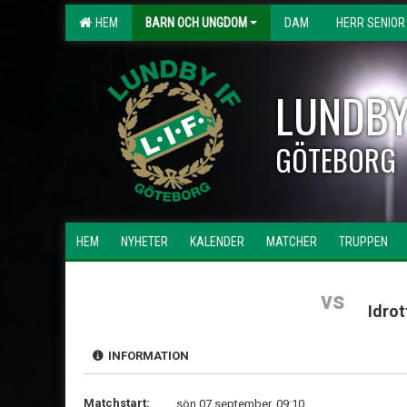
HEM
BARN OCH UNGDOM
DAM
HERR SENIOR
LUNDBY
GÖTEBORG
HEM
NYHETER
KALENDER
MATCHER
TRUPPEN
vs
Idro
INFORMATION
Matchstart:
sön 07 september, 09:10