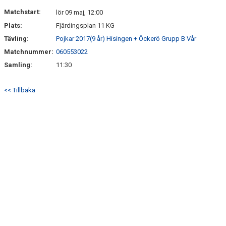
DOKUMENT
Matchstart:
lör 09 maj, 12:00
Plats:
Fjärdingsplan 11 KG
KONTAKT
Tävling:
Pojkar 2017(9 år) Hisingen + Öckerö Grupp B Vår
Matchnummer:
060553022
Samling:
11:30
<< Tillbaka