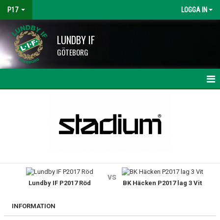
P17
LOGGA IN
LUNDBY IF
GÖTEBORG
HEM
NYHETER
KALENDER
MATCHER
vs
Lundby IF P2017 Röd
BK Häcken P2017 lag 3 Vit
TRUPPEN
BILDGALLERI
INFORMATION