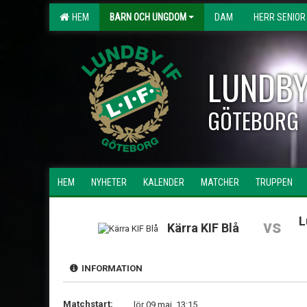
HEM
BARN OCH UNGDOM
DAM
HERR SENIOR
LUNDBY
GÖTEBORG
HEM
NYHETER
KALENDER
MATCHER
TRUPPEN
L
vs
Kärra KIF Blå
INFORMATION
Matchstart:
lör 09 maj, 13:15