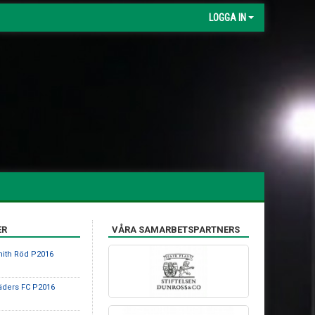
LOGGA IN
ER
VÅRA SAMARBETSPARTNERS
nith Röd P2016
äders FC P2016