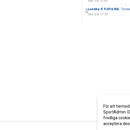
Sön 7/6 12:00
Lundby IF P2016 Blå
- Torsl
Ons 3/6 17:10
För att hemsid
SportAdmin. De
frivilliga cooki
acceptera des