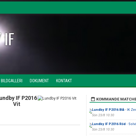
 IF
BILDGALLERI
DOKUMENT
KONTAKT
undby IF P2016
KOMMANDE MATCH
Vit
Lundby IF P2016 Blå
- IK Ze
Sön 23/8 10:30
Lundby IF P2016 Röd
- Solv
Sön 23/8 10:30