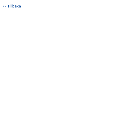
DOKUMENT
<< Tillbaka
KONTAKT