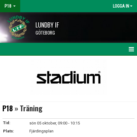
P18
LOGGA IN
LUNDBY IF
GÖTEBORG
HEM
NYHETER
KALENDER
MATCHER
P18
» Träning
TRUPPEN
Tid:
sön 05 oktober, 09:00 - 10:15
BILDGALLERI
Plats:
Fjärdingsplan