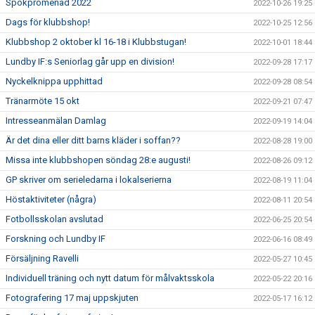
Spökpromenad 2022
2022-10-26 19:25
Dags för klubbshop!
2022-10-25 12:56
Klubbshop 2 oktober kl 16-18 i Klubbstugan!
2022-10-01 18:44
Lundby IF:s Seniorlag går upp en division!
2022-09-28 17:17
Nyckelknippa upphittad
2022-09-28 08:54
Tränarmöte 15 okt
2022-09-21 07:47
Intresseanmälan Damlag
2022-09-19 14:04
Är det dina eller ditt barns kläder i soffan??
2022-08-28 19:00
Missa inte klubbshopen söndag 28:e augusti!
2022-08-26 09:12
GP skriver om serieledarna i lokalserierna
2022-08-19 11:04
Höstaktiviteter (några)
2022-08-11 20:54
Fotbollsskolan avslutad
2022-06-25 20:54
Forskning och Lundby IF
2022-06-16 08:49
Försäljning Ravelli
2022-05-27 10:45
Individuell träning och nytt datum för målvaktsskola
2022-05-22 20:16
Fotografering 17 maj uppskjuten
2022-05-17 16:12