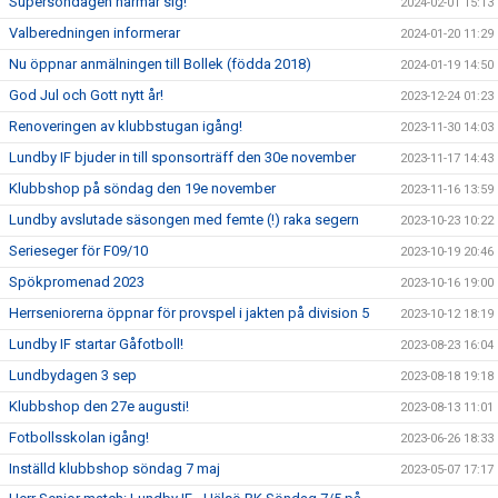
Supersöndagen närmar sig!
2024-02-01 15:13
Valberedningen informerar
2024-01-20 11:29
Nu öppnar anmälningen till Bollek (födda 2018)
2024-01-19 14:50
God Jul och Gott nytt år!
2023-12-24 01:23
Renoveringen av klubbstugan igång!
2023-11-30 14:03
Lundby IF bjuder in till sponsorträff den 30e november
2023-11-17 14:43
Klubbshop på söndag den 19e november
2023-11-16 13:59
Lundby avslutade säsongen med femte (!) raka segern
2023-10-23 10:22
Serieseger för F09/10
2023-10-19 20:46
Spökpromenad 2023
2023-10-16 19:00
Herrseniorerna öppnar för provspel i jakten på division 5
2023-10-12 18:19
Lundby IF startar Gåfotboll!
2023-08-23 16:04
Lundbydagen 3 sep
2023-08-18 19:18
Klubbshop den 27e augusti!
2023-08-13 11:01
Fotbollsskolan igång!
2023-06-26 18:33
Inställd klubbshop söndag 7 maj
2023-05-07 17:17