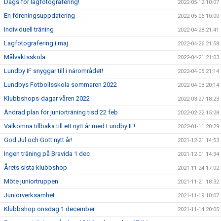
Dags för lagfotografering!
2022-05-12 10:07
En föreningsuppdatering
2022-05-06 10:00
Individuell träning
2022-04-28 21:41
Lagfotografering i maj
2022-04-26 21:58
Målvaktsskola
2022-04-21 21:03
Lundby IF snyggar till i närområdet!
2022-04-05 21:14
Lundbys Fotbollsskola sommaren 2022
2022-04-03 20:14
Klubbshops-dagar våren 2022
2022-03-27 18:23
Ändrad plan för juniorträning tisd 22 feb
2022-02-22 15:28
Välkomna tillbaka till ett nytt år med Lundby IF!
2022-01-11 20:29
God Jul och Gott nytt år!
2021-12-21 14:53
Ingen träning på Bravida 1 dec
2021-12-01 14:34
Årets sista klubbshop
2021-11-24 17:02
Möte juniortruppen
2021-11-21 18:32
Juniorverksamhet
2021-11-19 10:07
Klubbshop onsdag 1 december
2021-11-14 20:05