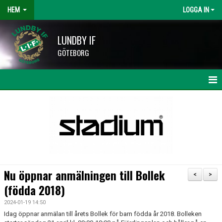
HEM
LOGGA IN
LUNDBY IF
GÖTEBORG
HEM
NYHETER
KALENDER
LAG OCH TRÄNARE
Nu öppnar anmälningen till Bollek
<
>
HISINGSCUPEN
(födda 2018)
2024-01-19 14:50
KLUBBSHOP
Idag öppnar anmälan till årets Bollek för barn födda år 2018. Bolleken