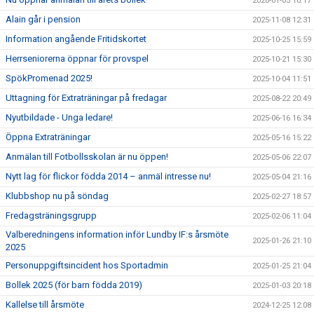
2026-01-05 10:17
Alain går i pension
2025-11-08 12:31
Information angående Fritidskortet
2025-10-25 15:59
Herrseniorerna öppnar för provspel
2025-10-21 15:30
SpökPromenad 2025!
2025-10-04 11:51
Uttagning för Extraträningar på fredagar
2025-08-22 20:49
Nyutbildade - Unga ledare!
2025-06-16 16:34
Öppna Extraträningar
2025-05-16 15:22
Anmälan till Fotbollsskolan är nu öppen!
2025-05-06 22:07
Nytt lag för flickor födda 2014 – anmäl intresse nu!
2025-05-04 21:16
Klubbshop nu på söndag
2025-02-27 18:57
Fredagsträningsgrupp
2025-02-06 11:04
Valberedningens information inför Lundby IF:s årsmöte
2025-01-26 21:10
2025
Personuppgiftsincident hos Sportadmin
2025-01-25 21:04
Bollek 2025 (för barn födda 2019)
2025-01-03 20:18
Kallelse till årsmöte
2024-12-25 12:08