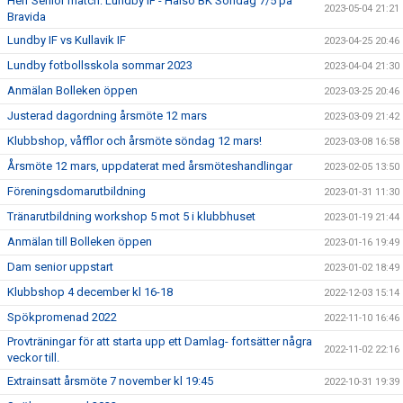
Herr Senior match: Lundby IF - Hälsö BK Söndag 7/5 på
2023-05-04 21:21
Bravida
Lundby IF vs Kullavik IF
2023-04-25 20:46
Lundby fotbollsskola sommar 2023
2023-04-04 21:30
Anmälan Bolleken öppen
2023-03-25 20:46
Justerad dagordning årsmöte 12 mars
2023-03-09 21:42
Klubbshop, våfflor och årsmöte söndag 12 mars!
2023-03-08 16:58
Årsmöte 12 mars, uppdaterat med årsmöteshandlingar
2023-02-05 13:50
Föreningsdomarutbildning
2023-01-31 11:30
Tränarutbildning workshop 5 mot 5 i klubbhuset
2023-01-19 21:44
Anmälan till Bolleken öppen
2023-01-16 19:49
Dam senior uppstart
2023-01-02 18:49
Klubbshop 4 december kl 16-18
2022-12-03 15:14
Spökpromenad 2022
2022-11-10 16:46
Provträningar för att starta upp ett Damlag- fortsätter några
2022-11-02 22:16
veckor till.
Extrainsatt årsmöte 7 november kl 19:45
2022-10-31 19:39