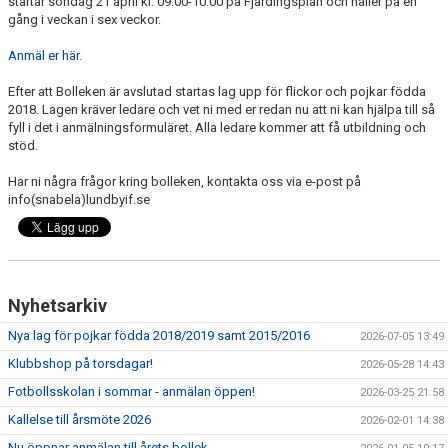
startar söndag 21 april kl. 09:00-10:00 på Fjärdingsplan och håller på en
FÖRENINGSAKTIVITETER
gång i veckan i sex veckor.
Anmäl er här
OM KLUBBEN
.
Efter att Bolleken är avslutad startas lag upp för flickor och pojkar födda
SAMARBETSPARTNERS
2018. Lagen kräver ledare och vet ni med er redan nu att ni kan hjälpa till så
fyll i det i anmälningsformuläret. Alla ledare kommer att få utbildning och
KONTAKT
stöd.
Har ni några frågor kring bolleken, kontakta oss via e-post på
info(snabela)lundbyif.se
Nyhetsarkiv
Nya lag för pojkar födda 2018/2019 samt 2015/2016
2026-07-05 13:49
Klubbshop på torsdagar!
2026-05-28 14:43
Fotbollsskolan i sommar - anmälan öppen!
2026-03-25 21:58
Kallelse till årsmöte 2026
2026-02-01 14:38
Nu öppnar anmälan till årets bollek