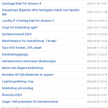
Damlaget klart för division 4
2024-11-05 19:57
Disciplinära åtgärder efter herrlagets match mot Hjuviks
2024-10-24 11:28
AIK
Lundby IF:s herrlag klart för division 5
2024-10-14 20:13
Dags för klubbshop igen!
2024-10-11 14:52
Spökpromenad 2024
2024-10-11 09:20
Manifestation för matchklimat, 7-8 sep!
2024-09-04 10:00
Tips inför hösten, 25% rabatt
2024-08-17 19:22
Extraträningsgrupp
2024-07-12 23:27
Herrseniorerna summerar vårsäsongen
2024-06-25 15:43
Missa inte dagens klubbshop
2024-06-02 10:45
Anmälan till fotbollsskolan är öppen!
2024-04-24 19:18
Lagfotografering i maj
2024-04-21 20:56
Klubbshop på söndag
2024-03-01 11:01
Årsmöte 2024
2024-02-20 16:01
Seger i HM-premiären för herrseniorerna!
2024-02-05 17:35