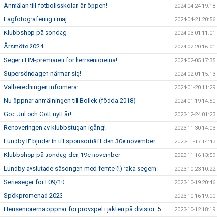
Anmälan till fotbollsskolan är öppen!
2024-04-24 19:18
Lagfotografering i maj
2024-04-21 20:56
Klubbshop på söndag
2024-03-01 11:01
Årsmöte 2024
2024-02-20 16:01
Seger i HM-premiären för herrseniorerna!
2024-02-05 17:35
Supersöndagen närmar sig!
2024-02-01 15:13
Valberedningen informerar
2024-01-20 11:29
Nu öppnar anmälningen till Bollek (födda 2018)
2024-01-19 14:50
God Jul och Gott nytt år!
2023-12-24 01:23
Renoveringen av klubbstugan igång!
2023-11-30 14:03
Lundby IF bjuder in till sponsorträff den 30e november
2023-11-17 14:43
Klubbshop på söndag den 19e november
2023-11-16 13:59
Lundby avslutade säsongen med femte (!) raka segern
2023-10-23 10:22
Serieseger för F09/10
2023-10-19 20:46
Spökpromenad 2023
2023-10-16 19:00
Herrseniorerna öppnar för provspel i jakten på division 5
2023-10-12 18:19