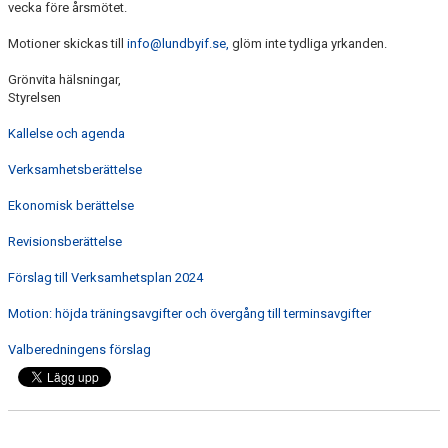
vecka före årsmötet.
FÖRENINGSAKTIVITETER
Motioner skickas till
info@lundbyif.se,
glöm inte tydliga yrkanden.
OM KLUBBEN
Grönvita hälsningar,
Styrelsen
SAMARBETSPARTNERS
Kallelse och agenda
KONTAKT
Verksamhetsberättelse
Ekonomisk berättelse
Revisionsberättelse
Förslag till Verksamhetsplan 2024
Motion: höjda träningsavgifter och övergång till terminsavgifter
Valberedningens förslag