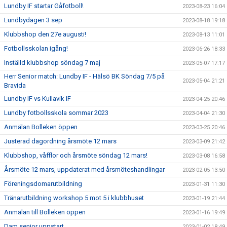
Lundby IF startar Gåfotboll!
2023-08-23 16:04
Lundbydagen 3 sep
2023-08-18 19:18
Klubbshop den 27e augusti!
2023-08-13 11:01
Fotbollsskolan igång!
2023-06-26 18:33
Inställd klubbshop söndag 7 maj
2023-05-07 17:17
Herr Senior match: Lundby IF - Hälsö BK Söndag 7/5 på
2023-05-04 21:21
Bravida
Lundby IF vs Kullavik IF
2023-04-25 20:46
Lundby fotbollsskola sommar 2023
2023-04-04 21:30
Anmälan Bolleken öppen
2023-03-25 20:46
Justerad dagordning årsmöte 12 mars
2023-03-09 21:42
Klubbshop, våfflor och årsmöte söndag 12 mars!
2023-03-08 16:58
Årsmöte 12 mars, uppdaterat med årsmöteshandlingar
2023-02-05 13:50
Föreningsdomarutbildning
2023-01-31 11:30
Tränarutbildning workshop 5 mot 5 i klubbhuset
2023-01-19 21:44
Anmälan till Bolleken öppen
2023-01-16 19:49
Dam senior uppstart
2023-01-02 18:49