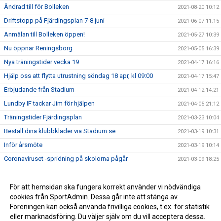
Ändrad till för Bolleken
2021-08-20 10:12
Driftstopp på Fjärdingsplan 7-8 juni
2021-06-07 11:15
Anmälan till Bolleken öppen!
2021-05-27 10:39
Nu öppnar Reningsborg
2021-05-05 16:39
Nya träningstider vecka 19
2021-04-17 16:16
Hjälp oss att flytta utrustning söndag 18 apr, kl 09:00
2021-04-17 15:47
Erbjudande från Stadium
2021-04-12 14:21
Lundby IF tackar Jim för hjälpen
2021-04-05 21:12
Träningstider Fjärdingsplan
2021-03-23 10:04
Beställ dina klubbkläder via Stadium.se
2021-03-19 10:31
Inför årsmöte
2021-03-19 10:14
Coronaviruset -spridning på skolorna pågår
2021-03-09 18:25
Ny sponsor
2021-03-05 10:11
Årsmöte 21 mars
För att hemsidan ska fungera korrekt använder vi nödvändiga
2021-03-02 12:58
cookies från SportAdmin. Dessa går inte att stänga av.
Grattis Tomas Fredlund!
2021-03-02 07:00
Föreningen kan också använda frivilliga cookies, t.ex. för statistik
eller marknadsföring. Du väljer själv om du vill acceptera dessa.