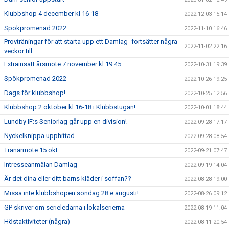
Klubbshop 4 december kl 16-18
2022-12-03 15:14
Spökpromenad 2022
2022-11-10 16:46
Provträningar för att starta upp ett Damlag- fortsätter några
2022-11-02 22:16
veckor till.
Extrainsatt årsmöte 7 november kl 19:45
2022-10-31 19:39
Spökpromenad 2022
2022-10-26 19:25
Dags för klubbshop!
2022-10-25 12:56
Klubbshop 2 oktober kl 16-18 i Klubbstugan!
2022-10-01 18:44
Lundby IF:s Seniorlag går upp en division!
2022-09-28 17:17
Nyckelknippa upphittad
2022-09-28 08:54
Tränarmöte 15 okt
2022-09-21 07:47
Intresseanmälan Damlag
2022-09-19 14:04
Är det dina eller ditt barns kläder i soffan??
2022-08-28 19:00
Missa inte klubbshopen söndag 28:e augusti!
2022-08-26 09:12
GP skriver om serieledarna i lokalserierna
2022-08-19 11:04
Höstaktiviteter (några)
2022-08-11 20:54