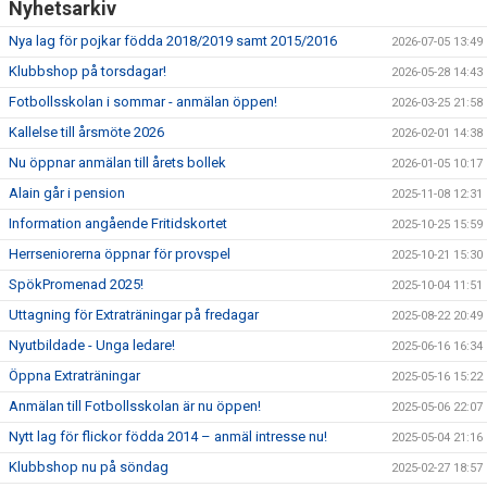
Nyhetsarkiv
Nya lag för pojkar födda 2018/2019 samt 2015/2016
2026-07-05 13:49
Klubbshop på torsdagar!
2026-05-28 14:43
Fotbollsskolan i sommar - anmälan öppen!
2026-03-25 21:58
Kallelse till årsmöte 2026
2026-02-01 14:38
Nu öppnar anmälan till årets bollek
2026-01-05 10:17
Alain går i pension
2025-11-08 12:31
Information angående Fritidskortet
2025-10-25 15:59
Herrseniorerna öppnar för provspel
2025-10-21 15:30
SpökPromenad 2025!
2025-10-04 11:51
Uttagning för Extraträningar på fredagar
2025-08-22 20:49
Nyutbildade - Unga ledare!
2025-06-16 16:34
Öppna Extraträningar
2025-05-16 15:22
Anmälan till Fotbollsskolan är nu öppen!
2025-05-06 22:07
Nytt lag för flickor födda 2014 – anmäl intresse nu!
2025-05-04 21:16
Klubbshop nu på söndag
2025-02-27 18:57