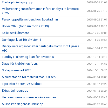
Fredagsträningsgrupp
2025-02-06 11:04
Valberedningens information inför Lundby IF:s årsmöte
2025-01-26 21:10
2025
Personuppgiftsincident hos Sportadmin
2025-01-25 21:04
Bollek 2025 (för barn födda 2019)
2025-01-03 20:18
Kallelse till årsmöte
2024-12-25 12:08
Damlaget klart för division 4
2024-11-05 19:57
Disciplinära åtgärder efter herrlagets match mot Hjuviks
2024-10-24 11:28
AIK
Lundby IF:s herrlag klart för division 5
2024-10-14 20:13
Dags för klubbshop igen!
2024-10-11 14:52
Spökpromenad 2024
2024-10-11 09:20
Manifestation för matchklimat, 7-8 sep!
2024-09-04 10:00
Tips inför hösten, 25% rabatt
2024-08-17 19:22
Extraträningsgrupp
2024-07-12 23:27
Herrseniorerna summerar vårsäsongen
2024-06-25 15:43
Missa inte dagens klubbshop
2024-06-02 10:45