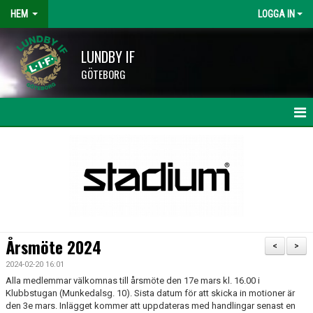
HEM
LOGGA IN
LUNDBY IF
GÖTEBORG
HEM
NYHETER
KALENDER
LAG OCH TRÄNARE
Årsmöte 2024
<
>
HISINGSCUPEN
2024-02-20 16:01
Alla medlemmar välkomnas till årsmöte den 17e mars kl. 16.00 i
KLUBBSHOP
Klubbstugan (Munkedalsg. 10). Sista datum för att skicka in motioner är
den 3e mars. Inlägget kommer att uppdateras med handlingar senast en