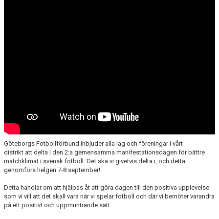
FÖRENINGSAKTIVITETER
OM KLUBBEN
SAMARBETSPARTNERS
KONTAKT
Göteborgs Fotbollförbund inbjuder alla lag och föreningar i vårt
distrikt att delta i den 2:a gemensamma manifestationsdagen för bättre
matchklimat i svensk fotboll. Det ska vi givetvis delta i, och detta
genomförs helgen 7-8 september!
Detta handlar om att hjälpas åt att göra dagen till den positiva upplevelse
som vi vill att det skall vara när vi spelar fotboll och där vi bemöter varandra
på ett positivt och uppmuntrande sätt.