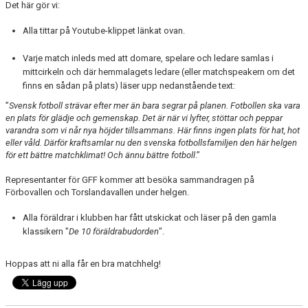
Det här gör vi:
Alla tittar på Youtube-klippet länkat ovan.
Varje match inleds med att domare, spelare och ledare samlas i
mittcirkeln och där hemmalagets ledare (eller matchspeakern om det
finns en sådan på plats) läser upp nedanstående text:
”
Svensk fotboll strävar efter mer än bara segrar på planen. Fotbollen ska vara
en plats för glädje och gemenskap. Det är när vi lyfter, stöttar och peppar
varandra som vi når nya höjder tillsammans. Här finns ingen plats för hat, hot
eller våld. Därför kraftsamlar nu den svenska fotbollsfamiljen den här helgen
för ett bättre matchklimat! Och ännu bättre fotboll
.”
Representanter för GFF kommer att besöka sammandragen på
Förbovallen och Torslandavallen under helgen.
Alla föräldrar i klubben har fått utskickat och läser på den gamla
klassikern "
De 10 föräldrabudorden
".
Hoppas att ni alla får en bra matchhelg!