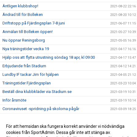
Äntligen klubbshop!
2021-08-22 22:16
Ändrad till för Bolleken
2021-08-20 10:12
Driftstopp på Fjärdingsplan 7-8 juni
2021-06-07 11:15
Anmälan till Bolleken öppen!
2021-05-27 10:39
Nu öppnar Reningsborg
2021-05-05 16:39
Nya träningstider vecka 19
2021-04-17 16:16
Hjälp oss att flytta utrustning söndag 18 apr, kl 09:00
2021-04-17 15:47
Erbjudande från Stadium
2021-04-12 14:21
Lundby IF tackar Jim för hjälpen
2021-04-05 21:12
Träningstider Fjärdingsplan
2021-03-23 10:04
Beställ dina klubbkläder via Stadium.se
2021-03-19 10:31
Inför årsmöte
2021-03-19 10:14
Coronaviruset -spridning på skolorna pågår
2021-03-09 18:25
Ny sponsor
2021-03-05 10:11
Årsmöte 21 mars
För att hemsidan ska fungera korrekt använder vi nödvändiga
2021-03-02 12:58
cookies från SportAdmin. Dessa går inte att stänga av.
Grattis Tomas Fredlund!
2021-03-02 07:00