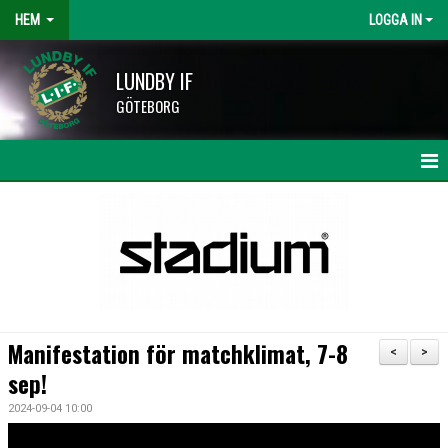
HEM
LOGGA IN
LUNDBY IF
GÖTEBORG
HEM
NYHETER
KALENDER
LAG OCH TRÄNARE
Manifestation för matchklimat, 7-8
<
>
HISINGSCUPEN
sep!
2024-09-04 10:00
KLUBBSHOP