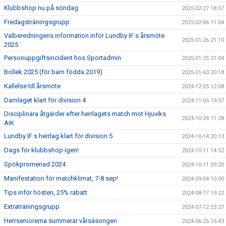
Klubbshop nu på söndag
2025-02-27 18:57
Fredagsträningsgrupp
2025-02-06 11:04
Valberedningens information inför Lundby IF:s årsmöte
2025-01-26 21:10
2025
Personuppgiftsincident hos Sportadmin
2025-01-25 21:04
Bollek 2025 (för barn födda 2019)
2025-01-03 20:18
Kallelse till årsmöte
2024-12-25 12:08
Damlaget klart för division 4
2024-11-05 19:57
Disciplinära åtgärder efter herrlagets match mot Hjuviks
2024-10-24 11:28
AIK
Lundby IF:s herrlag klart för division 5
2024-10-14 20:13
Dags för klubbshop igen!
2024-10-11 14:52
Spökpromenad 2024
2024-10-11 09:20
Manifestation för matchklimat, 7-8 sep!
2024-09-04 10:00
Tips inför hösten, 25% rabatt
2024-08-17 19:22
Extraträningsgrupp
2024-07-12 23:27
Herrseniorerna summerar vårsäsongen
2024-06-25 15:43