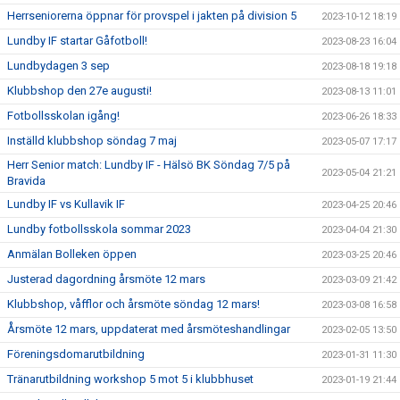
Herrseniorerna öppnar för provspel i jakten på division 5
2023-10-12 18:19
Lundby IF startar Gåfotboll!
2023-08-23 16:04
Lundbydagen 3 sep
2023-08-18 19:18
Klubbshop den 27e augusti!
2023-08-13 11:01
Fotbollsskolan igång!
2023-06-26 18:33
Inställd klubbshop söndag 7 maj
2023-05-07 17:17
Herr Senior match: Lundby IF - Hälsö BK Söndag 7/5 på
2023-05-04 21:21
Bravida
Lundby IF vs Kullavik IF
2023-04-25 20:46
Lundby fotbollsskola sommar 2023
2023-04-04 21:30
Anmälan Bolleken öppen
2023-03-25 20:46
Justerad dagordning årsmöte 12 mars
2023-03-09 21:42
Klubbshop, våfflor och årsmöte söndag 12 mars!
2023-03-08 16:58
Årsmöte 12 mars, uppdaterat med årsmöteshandlingar
2023-02-05 13:50
Föreningsdomarutbildning
2023-01-31 11:30
Tränarutbildning workshop 5 mot 5 i klubbhuset
2023-01-19 21:44