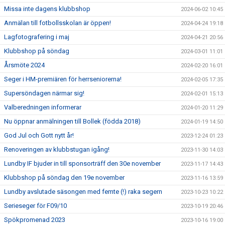
Missa inte dagens klubbshop
2024-06-02 10:45
Anmälan till fotbollsskolan är öppen!
2024-04-24 19:18
Lagfotografering i maj
2024-04-21 20:56
Klubbshop på söndag
2024-03-01 11:01
Årsmöte 2024
2024-02-20 16:01
Seger i HM-premiären för herrseniorerna!
2024-02-05 17:35
Supersöndagen närmar sig!
2024-02-01 15:13
Valberedningen informerar
2024-01-20 11:29
Nu öppnar anmälningen till Bollek (födda 2018)
2024-01-19 14:50
God Jul och Gott nytt år!
2023-12-24 01:23
Renoveringen av klubbstugan igång!
2023-11-30 14:03
Lundby IF bjuder in till sponsorträff den 30e november
2023-11-17 14:43
Klubbshop på söndag den 19e november
2023-11-16 13:59
Lundby avslutade säsongen med femte (!) raka segern
2023-10-23 10:22
Serieseger för F09/10
2023-10-19 20:46
Spökpromenad 2023
2023-10-16 19:00