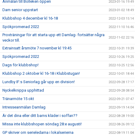
Anmälan till Bolleken öppen
2023-01-16 19:49
Dam senior uppstart
2023-01-02 18:49
Klubbshop 4 december kl 16-18
2022-12-03 15:14
Spökpromenad 2022
2022-11-10 16:46
Provträningar för att starta upp ett Damlag- fortsätter några
2022-11-02 22:16
veckor till.
Extrainsatt årsmöte 7 november kl 19:45
2022-10-31 19:39
Spökpromenad 2022
2022-10-26 19:25
Dags för klubbshop!
2022-10-25 12:56
Klubbshop 2 oktober kl 16-18 i Klubbstugan!
2022-10-01 18:44
Lundby IF:s Seniorlag går upp en division!
2022-09-28 17:17
Nyckelknippa upphittad
2022-09-28 08:54
Tränarmöte 15 okt
2022-09-21 07:47
Intresseanmälan Damlag
2022-09-19 14:04
Är det dina eller ditt barns kläder i soffan??
2022-08-28 19:00
Missa inte klubbshopen söndag 28:e augusti!
2022-08-26 09:12
GP skriver om serieledarna i lokalserierna
2022-08-19 11:04