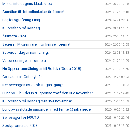
Missa inte dagens klubbshop
2024-06-02 10:45
Anmälan till fotbollsskolan är öppen!
2024-04-24 19:18
Lagfotografering i maj
2024-04-21 20:56
Klubbshop på söndag
2024-03-01 11:01
Årsmöte 2024
2024-02-20 16:01
Seger i HM-premiären för herrseniorerna!
2024-02-05 17:35
Supersöndagen närmar sig!
2024-02-01 15:13
Valberedningen informerar
2024-01-20 11:29
Nu öppnar anmälningen till Bollek (födda 2018)
2024-01-19 14:50
God Jul och Gott nytt år!
2023-12-24 01:23
Renoveringen av klubbstugan igång!
2023-11-30 14:03
Lundby IF bjuder in till sponsorträff den 30e november
2023-11-17 14:43
Klubbshop på söndag den 19e november
2023-11-16 13:59
Lundby avslutade säsongen med femte (!) raka segern
2023-10-23 10:22
Serieseger för F09/10
2023-10-19 20:46
Spökpromenad 2023
2023-10-16 19:00