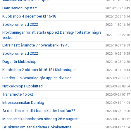
2023-01-16 19:49
Dam senior uppstart
2023-01-02 18:49
Klubbshop 4 december kl 16-18
2022-12-03 15:14
Spökpromenad 2022
2022-11-10 16:46
Provträningar för att starta upp ett Damlag- fortsätter några
2022-11-02 22:16
veckor till.
Extrainsatt årsmöte 7 november kl 19:45
2022-10-31 19:39
Spökpromenad 2022
2022-10-26 19:25
Dags för klubbshop!
2022-10-25 12:56
Klubbshop 2 oktober kl 16-18 i Klubbstugan!
2022-10-01 18:44
Lundby IF:s Seniorlag går upp en division!
2022-09-28 17:17
Nyckelknippa upphittad
2022-09-28 08:54
Tränarmöte 15 okt
2022-09-21 07:47
Intresseanmälan Damlag
2022-09-19 14:04
Är det dina eller ditt barns kläder i soffan??
2022-08-28 19:00
Missa inte klubbshopen söndag 28:e augusti!
2022-08-26 09:12
GP skriver om serieledarna i lokalserierna
2022-08-19 11:04