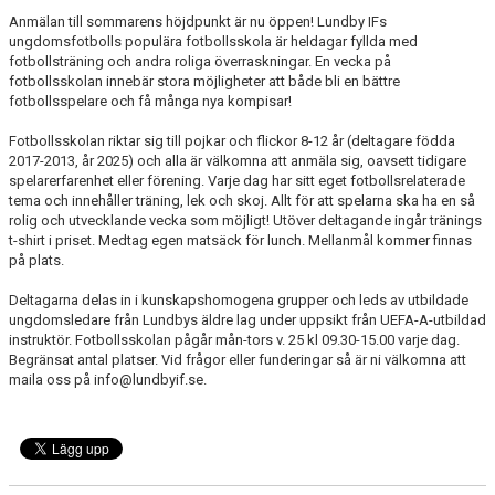
FÖRENINGSAKTIVITETER
Anmälan till sommarens höjdpunkt är nu öppen! Lundby IFs
ungdomsfotbolls populära fotbollsskola är heldagar fyllda med
fotbollsträning och andra roliga överraskningar. En vecka på
OM KLUBBEN
fotbollsskolan innebär stora möjligheter att både bli en bättre
fotbollsspelare och få många nya kompisar!
SAMARBETSPARTNERS
Fotbollsskolan riktar sig till pojkar och flickor 8-12 år (deltagare födda
KONTAKT
2017-2013, år 2025) och alla är välkomna att anmäla sig, oavsett tidigare
spelarerfarenhet eller förening. Varje dag har sitt eget fotbollsrelaterade
tema och innehåller träning, lek och skoj. Allt för att spelarna ska ha en så
rolig och utvecklande vecka som möjligt! Utöver deltagande ingår tränings
t-shirt i priset. Medtag egen matsäck för lunch. Mellanmål kommer finnas
på plats.
Deltagarna delas in i kunskapshomogena grupper och leds av utbildade
ungdomsledare från Lundbys äldre lag under uppsikt från UEFA-A-utbildad
instruktör. Fotbollsskolan pågår mån-tors v. 25 kl 09.30-15.00 varje dag.
Begränsat antal platser. Vid frågor eller funderingar så är ni välkomna att
maila oss på info@lundbyif.se.