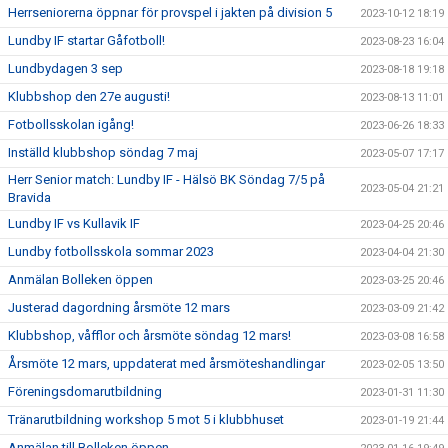
Herrseniorerna öppnar för provspel i jakten på division 5
2023-10-12 18:19
Lundby IF startar Gåfotboll!
2023-08-23 16:04
Lundbydagen 3 sep
2023-08-18 19:18
Klubbshop den 27e augusti!
2023-08-13 11:01
Fotbollsskolan igång!
2023-06-26 18:33
Inställd klubbshop söndag 7 maj
2023-05-07 17:17
Herr Senior match: Lundby IF - Hälsö BK Söndag 7/5 på
2023-05-04 21:21
Bravida
Lundby IF vs Kullavik IF
2023-04-25 20:46
Lundby fotbollsskola sommar 2023
2023-04-04 21:30
Anmälan Bolleken öppen
2023-03-25 20:46
Justerad dagordning årsmöte 12 mars
2023-03-09 21:42
Klubbshop, våfflor och årsmöte söndag 12 mars!
2023-03-08 16:58
Årsmöte 12 mars, uppdaterat med årsmöteshandlingar
2023-02-05 13:50
Föreningsdomarutbildning
2023-01-31 11:30
Tränarutbildning workshop 5 mot 5 i klubbhuset
2023-01-19 21:44
Anmälan till Bolleken öppen