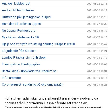
Äntligen klubbshop!
2021-08-22 22:16
Ändrad till för Bolleken
2021-08-20 10:12
Driftstopp på Fjärdingsplan 7-8 juni
2021-06-07 11:15
Anmälan till Bolleken öppen!
2021-05-27 10:39
Nu öppnar Reningsborg
2021-05-05 16:39
Nya träningstider vecka 19
2021-04-17 16:16
Hjälp oss att flytta utrustning söndag 18 apr, kl 09:00
2021-04-17 15:47
Erbjudande från Stadium
2021-04-12 14:21
Lundby IF tackar Jim för hjälpen
2021-04-05 21:12
Träningstider Fjärdingsplan
2021-03-23 10:04
Beställ dina klubbkläder via Stadium.se
2021-03-19 10:31
Inför årsmöte
2021-03-19 10:14
Coronaviruset -spridning på skolorna pågår
2021-03-09 18:25
Ny sponsor
2021-03-05 10:11
Årsmöte 21 mars
För att hemsidan ska fungera korrekt använder vi nödvändiga
2021-03-02 12:58
cookies från SportAdmin. Dessa går inte att stänga av.
Grattis Tomas Fredlund!
2021-03-02 07:00