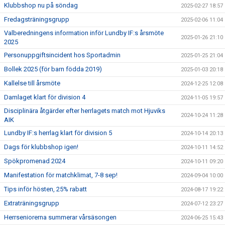
Klubbshop nu på söndag
2025-02-27 18:57
Fredagsträningsgrupp
2025-02-06 11:04
Valberedningens information inför Lundby IF:s årsmöte
2025-01-26 21:10
2025
Personuppgiftsincident hos Sportadmin
2025-01-25 21:04
Bollek 2025 (för barn födda 2019)
2025-01-03 20:18
Kallelse till årsmöte
2024-12-25 12:08
Damlaget klart för division 4
2024-11-05 19:57
Disciplinära åtgärder efter herrlagets match mot Hjuviks
2024-10-24 11:28
AIK
Lundby IF:s herrlag klart för division 5
2024-10-14 20:13
Dags för klubbshop igen!
2024-10-11 14:52
Spökpromenad 2024
2024-10-11 09:20
Manifestation för matchklimat, 7-8 sep!
2024-09-04 10:00
Tips inför hösten, 25% rabatt
2024-08-17 19:22
Extraträningsgrupp
2024-07-12 23:27
Herrseniorerna summerar vårsäsongen
2024-06-25 15:43