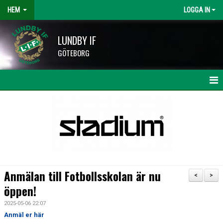
HEM
LOGGA IN
LUNDBY IF
GÖTEBORG
HEM
NYHETER
KALENDER
LAG OCH TRÄNARE
Anmälan till Fotbollsskolan är nu
<
>
HISINGSCUPEN
öppen!
2025-05-06 22:07
KLUBBSHOP
Anmäl er här