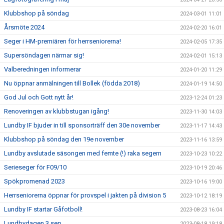
Klubbshop på söndag
2024-03-01 11:01
Årsmöte 2024
2024-02-20 16:01
Seger i HM-premiären för herrseniorerna!
2024-02-05 17:35
Supersöndagen närmar sig!
2024-02-01 15:13
Valberedningen informerar
2024-01-20 11:29
Nu öppnar anmälningen till Bollek (födda 2018)
2024-01-19 14:50
God Jul och Gott nytt år!
2023-12-24 01:23
Renoveringen av klubbstugan igång!
2023-11-30 14:03
Lundby IF bjuder in till sponsorträff den 30e november
2023-11-17 14:43
Klubbshop på söndag den 19e november
2023-11-16 13:59
Lundby avslutade säsongen med femte (!) raka segern
2023-10-23 10:22
Serieseger för F09/10
2023-10-19 20:46
Spökpromenad 2023
2023-10-16 19:00
Herrseniorerna öppnar för provspel i jakten på division 5
2023-10-12 18:19
Lundby IF startar Gåfotboll!
2023-08-23 16:04
Lundbydagen 3 sep
2023-08-18 19:18