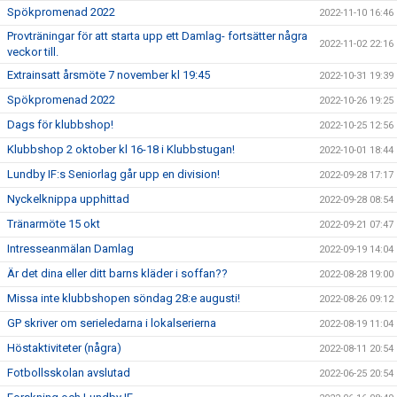
Spökpromenad 2022
2022-11-10 16:46
Provträningar för att starta upp ett Damlag- fortsätter några
2022-11-02 22:16
veckor till.
Extrainsatt årsmöte 7 november kl 19:45
2022-10-31 19:39
Spökpromenad 2022
2022-10-26 19:25
Dags för klubbshop!
2022-10-25 12:56
Klubbshop 2 oktober kl 16-18 i Klubbstugan!
2022-10-01 18:44
Lundby IF:s Seniorlag går upp en division!
2022-09-28 17:17
Nyckelknippa upphittad
2022-09-28 08:54
Tränarmöte 15 okt
2022-09-21 07:47
Intresseanmälan Damlag
2022-09-19 14:04
Är det dina eller ditt barns kläder i soffan??
2022-08-28 19:00
Missa inte klubbshopen söndag 28:e augusti!
2022-08-26 09:12
GP skriver om serieledarna i lokalserierna
2022-08-19 11:04
Höstaktiviteter (några)
2022-08-11 20:54
Fotbollsskolan avslutad
2022-06-25 20:54