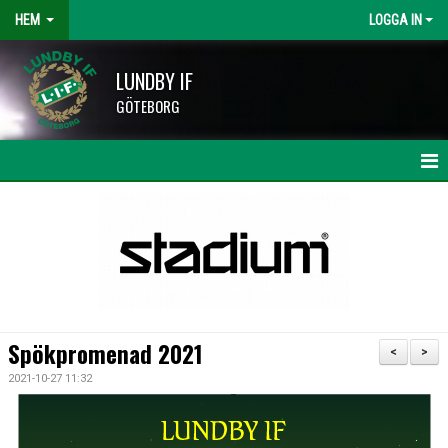
HEM
LOGGA IN
LUNDBY IF
GÖTEBORG
HEM
NYHETER
KALENDER
LAG OCH TRÄNARE
Spökpromenad 2021
<
>
HISINGSCUPEN
2021-10-27 11:32
KLUBBSHOP