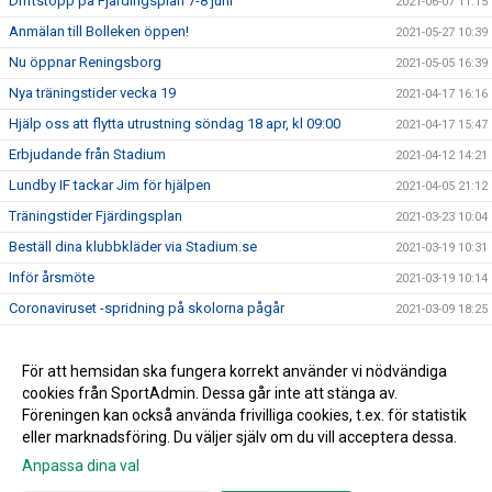
Driftstopp på Fjärdingsplan 7-8 juni
2021-06-07 11:15
Anmälan till Bolleken öppen!
2021-05-27 10:39
Nu öppnar Reningsborg
2021-05-05 16:39
Nya träningstider vecka 19
2021-04-17 16:16
Hjälp oss att flytta utrustning söndag 18 apr, kl 09:00
2021-04-17 15:47
Erbjudande från Stadium
2021-04-12 14:21
Lundby IF tackar Jim för hjälpen
2021-04-05 21:12
Träningstider Fjärdingsplan
2021-03-23 10:04
Beställ dina klubbkläder via Stadium.se
2021-03-19 10:31
Inför årsmöte
2021-03-19 10:14
Coronaviruset -spridning på skolorna pågår
2021-03-09 18:25
Ny sponsor
2021-03-05 10:11
Årsmöte 21 mars
För att hemsidan ska fungera korrekt använder vi nödvändiga
2021-03-02 12:58
cookies från SportAdmin. Dessa går inte att stänga av.
Grattis Tomas Fredlund!
2021-03-02 07:00
Föreningen kan också använda frivilliga cookies, t.ex. för statistik
eller marknadsföring. Du väljer själv om du vill acceptera dessa.
Anpassa dina val