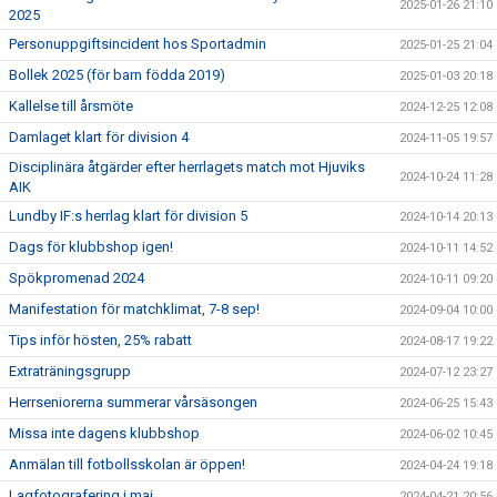
2025-01-26 21:10
2025
Personuppgiftsincident hos Sportadmin
2025-01-25 21:04
Bollek 2025 (för barn födda 2019)
2025-01-03 20:18
Kallelse till årsmöte
2024-12-25 12:08
Damlaget klart för division 4
2024-11-05 19:57
Disciplinära åtgärder efter herrlagets match mot Hjuviks
2024-10-24 11:28
AIK
Lundby IF:s herrlag klart för division 5
2024-10-14 20:13
Dags för klubbshop igen!
2024-10-11 14:52
Spökpromenad 2024
2024-10-11 09:20
Manifestation för matchklimat, 7-8 sep!
2024-09-04 10:00
Tips inför hösten, 25% rabatt
2024-08-17 19:22
Extraträningsgrupp
2024-07-12 23:27
Herrseniorerna summerar vårsäsongen
2024-06-25 15:43
Missa inte dagens klubbshop
2024-06-02 10:45
Anmälan till fotbollsskolan är öppen!
2024-04-24 19:18
Lagfotografering i maj
2024-04-21 20:56