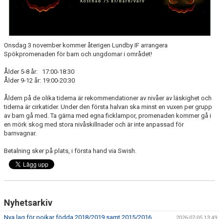
Onsdag 3 november kommer återigen Lundby IF arrangera
Spökpromenaden för barn och ungdomar i området!
Ålder 5-8 år: 17:00-18:30
Ålder 9-12 år: 19:00-20:30
Åldern på de olika tiderna är rekommendationer av nivåer av läskighet och
tiderna är cirkatider. Under den första halvan ska minst en vuxen per grupp
av barn gå med. Ta gärna med egna ficklampor, promenaden kommer gå i
en mörk skog med stora nivåskillnader och är inte anpassad för
barnvagnar.
Betalning sker på plats, i första hand via Swish.
Nyhetsarkiv
Nya lag för pojkar födda 2018/2019 samt 2015/2016
2026-07-05 13:49