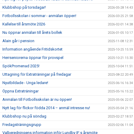
Klubbshop på torsdagar!
2026-05-28 14:43
Fotbollsskolan i sommar - anmälan öppen!
2026-03-25 21:58
Kallelse till årsmöte 2026
2026-02-01 14:38
Nu öppnar anmälan till årets bollek
2026-01-05 10:17
Alain går i pension
2025-11-08 12:31
Information angående Fritidskortet
2025-10-25 15:59
Herrseniorerna öppnar för provspel
2025-10-21 15:30
SpökPromenad 2025!
2025-10-04 11:51
Uttagning för Extraträningar på fredagar
2025-08-22 20:49
Nyutbildade - Unga ledare!
2025-06-16 16:34
Öppna Extraträningar
2025-05-16 15:22
Anmälan till Fotbollsskolan är nu öppen!
2025-05-06 22:07
Nytt lag för flickor födda 2014 – anmäl intresse nu!
2025-05-04 21:16
Klubbshop nu på söndag
2025-02-27 18:57
Fredagsträningsgrupp
2025-02-06 11:04
Valberedningens information inför Lundby IF:s årsmöte