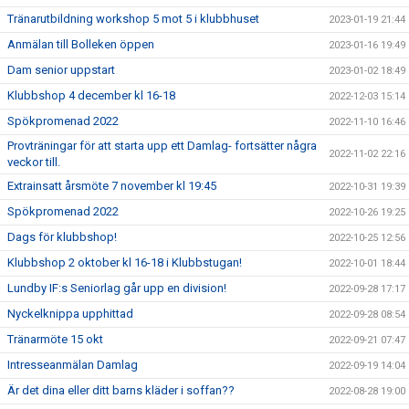
Tränarutbildning workshop 5 mot 5 i klubbhuset
2023-01-19 21:44
Anmälan till Bolleken öppen
2023-01-16 19:49
Dam senior uppstart
2023-01-02 18:49
Klubbshop 4 december kl 16-18
2022-12-03 15:14
Spökpromenad 2022
2022-11-10 16:46
Provträningar för att starta upp ett Damlag- fortsätter några
2022-11-02 22:16
veckor till.
Extrainsatt årsmöte 7 november kl 19:45
2022-10-31 19:39
Spökpromenad 2022
2022-10-26 19:25
Dags för klubbshop!
2022-10-25 12:56
Klubbshop 2 oktober kl 16-18 i Klubbstugan!
2022-10-01 18:44
Lundby IF:s Seniorlag går upp en division!
2022-09-28 17:17
Nyckelknippa upphittad
2022-09-28 08:54
Tränarmöte 15 okt
2022-09-21 07:47
Intresseanmälan Damlag
2022-09-19 14:04
Är det dina eller ditt barns kläder i soffan??
2022-08-28 19:00