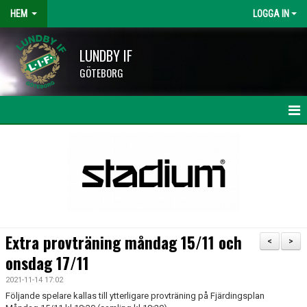
HEM
LOGGA IN
LUNDBY IF
GÖTEBORG
HEM
NYHETER
KALENDER
LAG OCH TRÄNARE
Extra provträning måndag 15/11 och
<
>
HISINGSCUPEN
onsdag 17/11
2021-11-14 17:02
KLUBBSHOP
Följande spelare kallas till ytterligare provträning på Fjärdingsplan