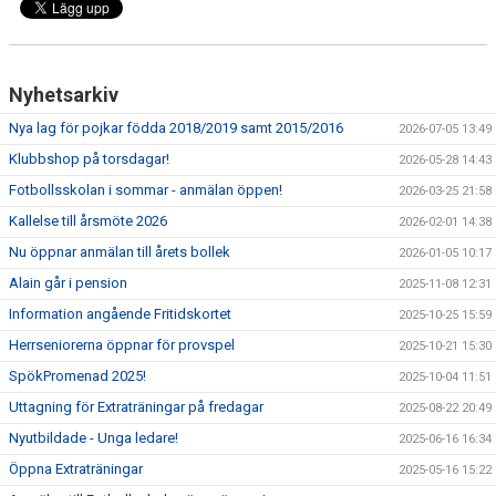
Nyhetsarkiv
Nya lag för pojkar födda 2018/2019 samt 2015/2016
2026-07-05 13:49
Klubbshop på torsdagar!
2026-05-28 14:43
Fotbollsskolan i sommar - anmälan öppen!
2026-03-25 21:58
Kallelse till årsmöte 2026
2026-02-01 14:38
Nu öppnar anmälan till årets bollek
2026-01-05 10:17
Alain går i pension
2025-11-08 12:31
Information angående Fritidskortet
2025-10-25 15:59
Herrseniorerna öppnar för provspel
2025-10-21 15:30
SpökPromenad 2025!
2025-10-04 11:51
Uttagning för Extraträningar på fredagar
2025-08-22 20:49
Nyutbildade - Unga ledare!
2025-06-16 16:34
Öppna Extraträningar
2025-05-16 15:22