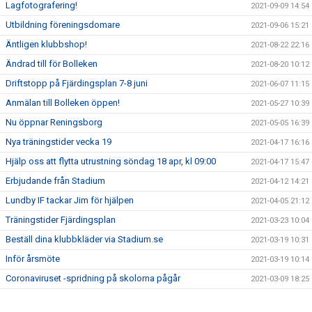
Lagfotografering!
2021-09-09 14:54
Utbildning föreningsdomare
2021-09-06 15:21
Äntligen klubbshop!
2021-08-22 22:16
Ändrad till för Bolleken
2021-08-20 10:12
Driftstopp på Fjärdingsplan 7-8 juni
2021-06-07 11:15
Anmälan till Bolleken öppen!
2021-05-27 10:39
Nu öppnar Reningsborg
2021-05-05 16:39
Nya träningstider vecka 19
2021-04-17 16:16
Hjälp oss att flytta utrustning söndag 18 apr, kl 09:00
2021-04-17 15:47
Erbjudande från Stadium
2021-04-12 14:21
Lundby IF tackar Jim för hjälpen
2021-04-05 21:12
Träningstider Fjärdingsplan
2021-03-23 10:04
Beställ dina klubbkläder via Stadium.se
2021-03-19 10:31
Inför årsmöte
2021-03-19 10:14
Coronaviruset -spridning på skolorna pågår
2021-03-09 18:25
Ny sponsor
2021-03-05 10:11