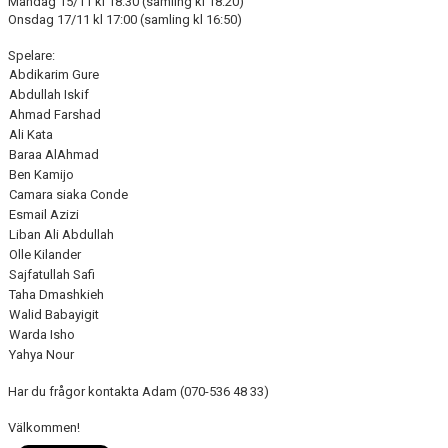
Måndag 15/11 kl 18:30 (samling kl 18:20)
FÖRENINGSAKTIVITETER
Onsdag 17/11 kl 17:00 (samling kl 16:50)
Spelare:
OM KLUBBEN
Abdikarim Gure
Abdullah Iskif
SAMARBETSPARTNERS
Ahmad Farshad
Ali Kata
KONTAKT
Baraa AlAhmad
Ben Kamijo
Camara siaka Conde
Esmail Azizi
Liban Ali Abdullah
Olle Kilander
Sajfatullah Safi
Taha Dmashkieh
Walid Babayigit
Warda Isho
Yahya Nour
Har du frågor kontakta Adam (070-536 48 33)
Välkommen!