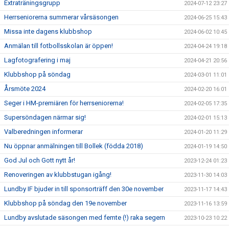
Extraträningsgrupp
2024-07-12 23:27
Herrseniorerna summerar vårsäsongen
2024-06-25 15:43
Missa inte dagens klubbshop
2024-06-02 10:45
Anmälan till fotbollsskolan är öppen!
2024-04-24 19:18
Lagfotografering i maj
2024-04-21 20:56
Klubbshop på söndag
2024-03-01 11:01
Årsmöte 2024
2024-02-20 16:01
Seger i HM-premiären för herrseniorerna!
2024-02-05 17:35
Supersöndagen närmar sig!
2024-02-01 15:13
Valberedningen informerar
2024-01-20 11:29
Nu öppnar anmälningen till Bollek (födda 2018)
2024-01-19 14:50
God Jul och Gott nytt år!
2023-12-24 01:23
Renoveringen av klubbstugan igång!
2023-11-30 14:03
Lundby IF bjuder in till sponsorträff den 30e november
2023-11-17 14:43
Klubbshop på söndag den 19e november
2023-11-16 13:59
Lundby avslutade säsongen med femte (!) raka segern
2023-10-23 10:22