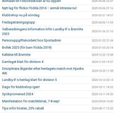
Anmälan till Fotbollsskolan är nu öppen!
2025-05-06 22:07
Nytt lag för flickor födda 2014 – anmäl intresse nu!
2025-05-04 21:16
Klubbshop nu på söndag
2025-02-27 18:57
Fredagsträningsgrupp
2025-02-06 11:04
Valberedningens information inför Lundby IF:s årsmöte
2025-01-26 21:10
2025
Personuppgiftsincident hos Sportadmin
2025-01-25 21:04
Bollek 2025 (för barn födda 2019)
2025-01-03 20:18
Kallelse till årsmöte
2024-12-25 12:08
Damlaget klart för division 4
2024-11-05 19:57
Disciplinära åtgärder efter herrlagets match mot Hjuviks
2024-10-24 11:28
AIK
Lundby IF:s herrlag klart för division 5
2024-10-14 20:13
Dags för klubbshop igen!
2024-10-11 14:52
Spökpromenad 2024
2024-10-11 09:20
Manifestation för matchklimat, 7-8 sep!
2024-09-04 10:00
Tips inför hösten, 25% rabatt
2024-08-17 19:22