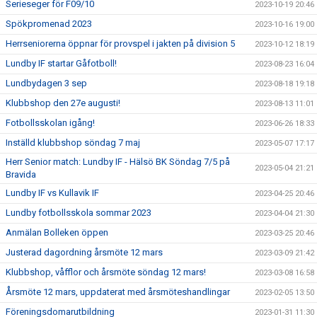
Serieseger för F09/10
2023-10-19 20:46
Spökpromenad 2023
2023-10-16 19:00
Herrseniorerna öppnar för provspel i jakten på division 5
2023-10-12 18:19
Lundby IF startar Gåfotboll!
2023-08-23 16:04
Lundbydagen 3 sep
2023-08-18 19:18
Klubbshop den 27e augusti!
2023-08-13 11:01
Fotbollsskolan igång!
2023-06-26 18:33
Inställd klubbshop söndag 7 maj
2023-05-07 17:17
Herr Senior match: Lundby IF - Hälsö BK Söndag 7/5 på
2023-05-04 21:21
Bravida
Lundby IF vs Kullavik IF
2023-04-25 20:46
Lundby fotbollsskola sommar 2023
2023-04-04 21:30
Anmälan Bolleken öppen
2023-03-25 20:46
Justerad dagordning årsmöte 12 mars
2023-03-09 21:42
Klubbshop, våfflor och årsmöte söndag 12 mars!
2023-03-08 16:58
Årsmöte 12 mars, uppdaterat med årsmöteshandlingar
2023-02-05 13:50
Föreningsdomarutbildning
2023-01-31 11:30