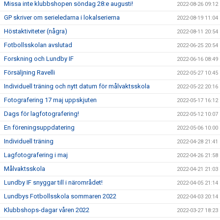
Missa inte klubbshopen söndag 28:e augusti!
2022-08-26 09:12
GP skriver om serieledarna i lokalserierna
2022-08-19 11:04
Höstaktiviteter (några)
2022-08-11 20:54
Fotbollsskolan avslutad
2022-06-25 20:54
Forskning och Lundby IF
2022-06-16 08:49
Försäljning Ravelli
2022-05-27 10:45
Individuell träning och nytt datum för målvaktsskola
2022-05-22 20:16
Fotografering 17 maj uppskjuten
2022-05-17 16:12
Dags för lagfotografering!
2022-05-12 10:07
En föreningsuppdatering
2022-05-06 10:00
Individuell träning
2022-04-28 21:41
Lagfotografering i maj
2022-04-26 21:58
Målvaktsskola
2022-04-21 21:03
Lundby IF snyggar till i närområdet!
2022-04-05 21:14
Lundbys Fotbollsskola sommaren 2022
2022-04-03 20:14
Klubbshops-dagar våren 2022
2022-03-27 18:23