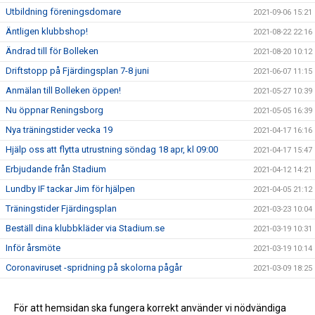
Utbildning föreningsdomare
2021-09-06 15:21
Äntligen klubbshop!
2021-08-22 22:16
Ändrad till för Bolleken
2021-08-20 10:12
Driftstopp på Fjärdingsplan 7-8 juni
2021-06-07 11:15
Anmälan till Bolleken öppen!
2021-05-27 10:39
Nu öppnar Reningsborg
2021-05-05 16:39
Nya träningstider vecka 19
2021-04-17 16:16
Hjälp oss att flytta utrustning söndag 18 apr, kl 09:00
2021-04-17 15:47
Erbjudande från Stadium
2021-04-12 14:21
Lundby IF tackar Jim för hjälpen
2021-04-05 21:12
Träningstider Fjärdingsplan
2021-03-23 10:04
Beställ dina klubbkläder via Stadium.se
2021-03-19 10:31
Inför årsmöte
2021-03-19 10:14
Coronaviruset -spridning på skolorna pågår
2021-03-09 18:25
Ny sponsor
2021-03-05 10:11
Årsmöte 21 mars
För att hemsidan ska fungera korrekt använder vi nödvändiga
2021-03-02 12:58