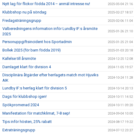
Nytt lag för flickor födda 2014 – anmäl intresse nu!
2025-05-04 21:16
Klubbshop nu på söndag
2025-02-27 18:57
Fredagsträningsgrupp
2025-02-06 11:04
Valberedningens information inför Lundby IF:s årsmöte
2025-01-26 21:10
2025
Personuppgiftsincident hos Sportadmin
2025-01-25 21:04
Bollek 2025 (för barn födda 2019)
2025-01-03 20:18
Kallelse till årsmöte
2024-12-25 12:08
Damlaget klart för division 4
2024-11-05 19:57
Disciplinära åtgärder efter herrlagets match mot Hjuviks
2024-10-24 11:28
AIK
Lundby IF:s herrlag klart för division 5
2024-10-14 20:13
Dags för klubbshop igen!
2024-10-11 14:52
Spökpromenad 2024
2024-10-11 09:20
Manifestation för matchklimat, 7-8 sep!
2024-09-04 10:00
Tips inför hösten, 25% rabatt
2024-08-17 19:22
Extraträningsgrupp
2024-07-12 23:27