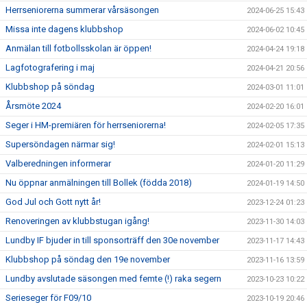
Herrseniorerna summerar vårsäsongen
2024-06-25 15:43
Missa inte dagens klubbshop
2024-06-02 10:45
Anmälan till fotbollsskolan är öppen!
2024-04-24 19:18
Lagfotografering i maj
2024-04-21 20:56
Klubbshop på söndag
2024-03-01 11:01
Årsmöte 2024
2024-02-20 16:01
Seger i HM-premiären för herrseniorerna!
2024-02-05 17:35
Supersöndagen närmar sig!
2024-02-01 15:13
Valberedningen informerar
2024-01-20 11:29
Nu öppnar anmälningen till Bollek (födda 2018)
2024-01-19 14:50
God Jul och Gott nytt år!
2023-12-24 01:23
Renoveringen av klubbstugan igång!
2023-11-30 14:03
Lundby IF bjuder in till sponsorträff den 30e november
2023-11-17 14:43
Klubbshop på söndag den 19e november
2023-11-16 13:59
Lundby avslutade säsongen med femte (!) raka segern
2023-10-23 10:22
Serieseger för F09/10
2023-10-19 20:46