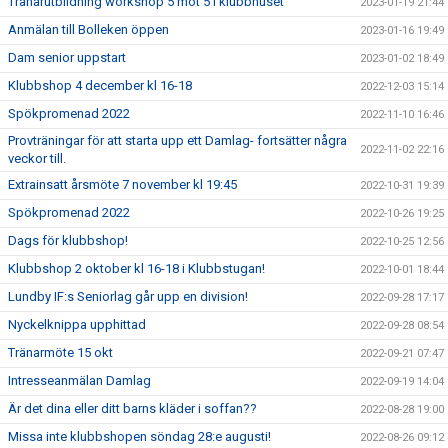
Tränarutbildning workshop 5 mot 5 i klubbhuset
2023-01-19 21:44
Anmälan till Bolleken öppen
2023-01-16 19:49
Dam senior uppstart
2023-01-02 18:49
Klubbshop 4 december kl 16-18
2022-12-03 15:14
Spökpromenad 2022
2022-11-10 16:46
Provträningar för att starta upp ett Damlag- fortsätter några
2022-11-02 22:16
veckor till.
Extrainsatt årsmöte 7 november kl 19:45
2022-10-31 19:39
Spökpromenad 2022
2022-10-26 19:25
Dags för klubbshop!
2022-10-25 12:56
Klubbshop 2 oktober kl 16-18 i Klubbstugan!
2022-10-01 18:44
Lundby IF:s Seniorlag går upp en division!
2022-09-28 17:17
Nyckelknippa upphittad
2022-09-28 08:54
Tränarmöte 15 okt
2022-09-21 07:47
Intresseanmälan Damlag
2022-09-19 14:04
Är det dina eller ditt barns kläder i soffan??
2022-08-28 19:00
Missa inte klubbshopen söndag 28:e augusti!
2022-08-26 09:12