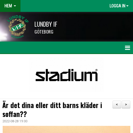
HEM
LOGGA IN
LUNDBY IF
GÖTEBORG
HEM
NYHETER
KALENDER
LAG OCH TRÄNARE
Är det dina eller ditt barns kläder i
<
>
HISINGSCUPEN
soffan??
2022-08-28 19:00
KLUBBSHOP