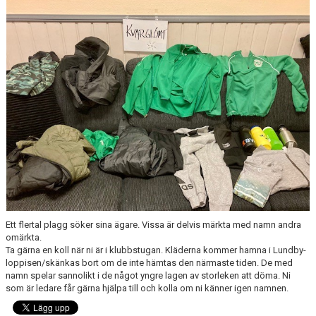
FÖRENINGSAKTIVITETER
OM KLUBBEN
SAMARBETSPARTNERS
KONTAKT
Ett flertal plagg söker sina ägare. Vissa är delvis märkta med namn andra
omärkta.
Ta gärna en koll när ni är i klubbstugan. Kläderna kommer hamna i Lundby-
loppisen/skänkas bort om de inte hämtas den närmaste tiden. De med
namn spelar sannolikt i de något yngre lagen av storleken att döma. Ni
som är ledare får gärna hjälpa till och kolla om ni känner igen namnen.