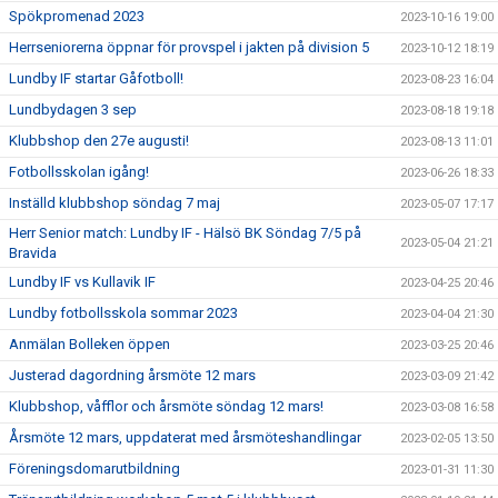
Spökpromenad 2023
2023-10-16 19:00
Herrseniorerna öppnar för provspel i jakten på division 5
2023-10-12 18:19
Lundby IF startar Gåfotboll!
2023-08-23 16:04
Lundbydagen 3 sep
2023-08-18 19:18
Klubbshop den 27e augusti!
2023-08-13 11:01
Fotbollsskolan igång!
2023-06-26 18:33
Inställd klubbshop söndag 7 maj
2023-05-07 17:17
Herr Senior match: Lundby IF - Hälsö BK Söndag 7/5 på
2023-05-04 21:21
Bravida
Lundby IF vs Kullavik IF
2023-04-25 20:46
Lundby fotbollsskola sommar 2023
2023-04-04 21:30
Anmälan Bolleken öppen
2023-03-25 20:46
Justerad dagordning årsmöte 12 mars
2023-03-09 21:42
Klubbshop, våfflor och årsmöte söndag 12 mars!
2023-03-08 16:58
Årsmöte 12 mars, uppdaterat med årsmöteshandlingar
2023-02-05 13:50
Föreningsdomarutbildning
2023-01-31 11:30