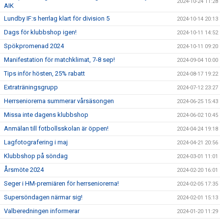
2024-10-24 11:28
AIK
Lundby IF:s herrlag klart för division 5
2024-10-14 20:13
Dags för klubbshop igen!
2024-10-11 14:52
Spökpromenad 2024
2024-10-11 09:20
Manifestation för matchklimat, 7-8 sep!
2024-09-04 10:00
Tips inför hösten, 25% rabatt
2024-08-17 19:22
Extraträningsgrupp
2024-07-12 23:27
Herrseniorerna summerar vårsäsongen
2024-06-25 15:43
Missa inte dagens klubbshop
2024-06-02 10:45
Anmälan till fotbollsskolan är öppen!
2024-04-24 19:18
Lagfotografering i maj
2024-04-21 20:56
Klubbshop på söndag
2024-03-01 11:01
Årsmöte 2024
2024-02-20 16:01
Seger i HM-premiären för herrseniorerna!
2024-02-05 17:35
Supersöndagen närmar sig!
2024-02-01 15:13
Valberedningen informerar
2024-01-20 11:29