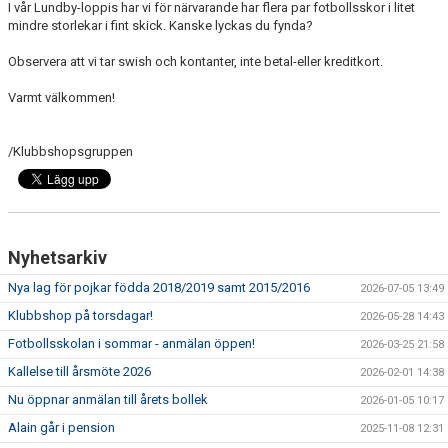
I vår Lundby-loppis har vi för närvarande har flera par fotbollsskor i litet
FÖRENINGSAKTIVITETER
mindre storlekar i fint skick. Kanske lyckas du fynda?
OM KLUBBEN
Observera att vi tar swish och kontanter, inte betal-eller kreditkort.
Varmt välkommen!
SAMARBETSPARTNERS
KONTAKT
/Klubbshopsgruppen
Nyhetsarkiv
Nya lag för pojkar födda 2018/2019 samt 2015/2016
2026-07-05 13:49
Klubbshop på torsdagar!
2026-05-28 14:43
Fotbollsskolan i sommar - anmälan öppen!
2026-03-25 21:58
Kallelse till årsmöte 2026
2026-02-01 14:38
Nu öppnar anmälan till årets bollek
2026-01-05 10:17
Alain går i pension
2025-11-08 12:31