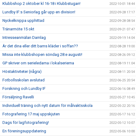
Klubbshop 2 oktober kl 16-18 i Klubbstugan!
2022-10-01 18:44
Lundby IF:s Seniorlag går upp en division!
2022-09-28 17:17
Nyckelknippa upphittad
2022-09-28 08:54
Tränarmöte 15 okt
2022-09-21 07:47
Intresseanmälan Damlag
2022-09-19 14:04
Är det dina eller ditt barns kläder i soffan??
2022-08-28 19:00
Missa inte klubbshopen söndag 28:e augusti!
2022-08-26 09:12
GP skriver om serieledarna i lokalserierna
2022-08-19 11:04
Höstaktiviteter (några)
2022-08-11 20:54
Fotbollsskolan avslutad
2022-06-25 20:54
Forskning och Lundby IF
2022-06-16 08:49
Försäljning Ravelli
2022-05-27 10:45
Individuell träning och nytt datum för målvaktsskola
2022-05-22 20:16
Fotografering 17 maj uppskjuten
2022-05-17 16:12
Dags för lagfotografering!
2022-05-12 10:07
En föreningsuppdatering
2022-05-06 10:00