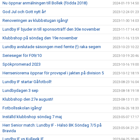
Nu öppnar anmälningen till Bollek (födda 2018)
2024-01-19 14:50
God Jul och Gott nytt år!
2023-12-24 01:23
Renoveringen av klubbstugan igång!
2023-11-30 14:03
Lundby IF bjuder in till sponsorträff den 30e november
2023-11-17 14:43
Klubbshop på söndag den 19e november
2023-11-16 13:59
Lundby avslutade säsongen med femte (!) raka segern
2023-10-23 10:22
Serieseger för F09/10
2023-10-19 20:46
Spökpromenad 2023
2023-10-16 19:00
Herrseniorerna öppnar för provspel i jakten på division 5
2023-10-12 18:19
Lundby IF startar Gåfotboll!
2023-08-23 16:04
Lundbydagen 3 sep
2023-08-18 19:18
Klubbshop den 27e augusti!
2023-08-13 11:01
Fotbollsskolan igång!
2023-06-26 18:33
Inställd klubbshop söndag 7 maj
2023-05-07 17:17
Herr Senior match: Lundby IF - Hälsö BK Söndag 7/5 på
2023-05-04 21:21
Bravida
Lundby IF vs Kullavik IF
2023-04-25 20:46