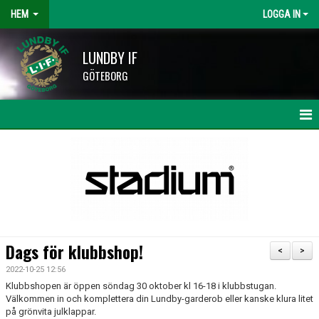
HEM
LOGGA IN
LUNDBY IF
GÖTEBORG
HEM
NYHETER
KALENDER
LAG OCH TRÄNARE
Dags för klubbshop!
<
>
HISINGSCUPEN
2022-10-25 12:56
Klubbshopen är öppen söndag 30 oktober kl 16-18 i klubbstugan.
KLUBBSHOP
Välkommen in och komplettera din Lundby-garderob eller kanske klura litet
på grönvita julklappar.