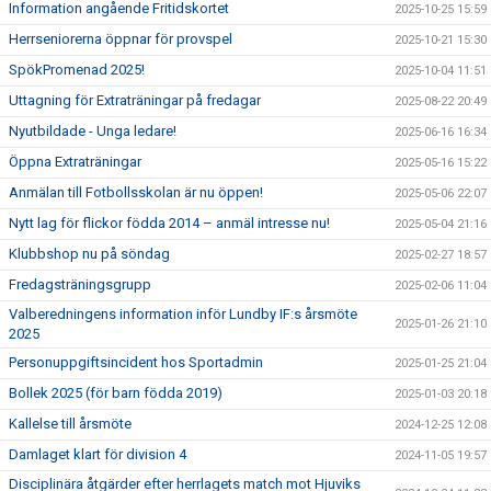
Information angående Fritidskortet
2025-10-25 15:59
Herrseniorerna öppnar för provspel
2025-10-21 15:30
SpökPromenad 2025!
2025-10-04 11:51
Uttagning för Extraträningar på fredagar
2025-08-22 20:49
Nyutbildade - Unga ledare!
2025-06-16 16:34
Öppna Extraträningar
2025-05-16 15:22
Anmälan till Fotbollsskolan är nu öppen!
2025-05-06 22:07
Nytt lag för flickor födda 2014 – anmäl intresse nu!
2025-05-04 21:16
Klubbshop nu på söndag
2025-02-27 18:57
Fredagsträningsgrupp
2025-02-06 11:04
Valberedningens information inför Lundby IF:s årsmöte
2025-01-26 21:10
2025
Personuppgiftsincident hos Sportadmin
2025-01-25 21:04
Bollek 2025 (för barn födda 2019)
2025-01-03 20:18
Kallelse till årsmöte
2024-12-25 12:08
Damlaget klart för division 4
2024-11-05 19:57
Disciplinära åtgärder efter herrlagets match mot Hjuviks