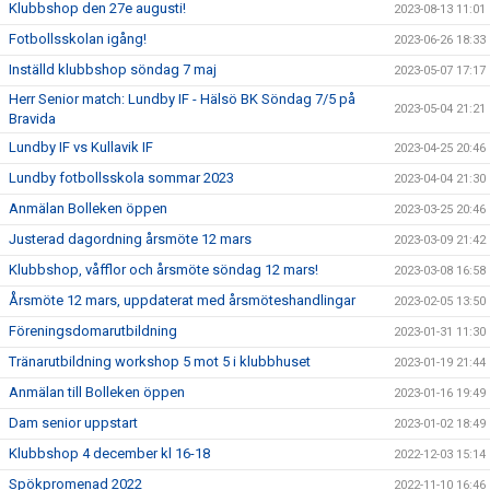
Klubbshop den 27e augusti!
2023-08-13 11:01
Fotbollsskolan igång!
2023-06-26 18:33
Inställd klubbshop söndag 7 maj
2023-05-07 17:17
Herr Senior match: Lundby IF - Hälsö BK Söndag 7/5 på
2023-05-04 21:21
Bravida
Lundby IF vs Kullavik IF
2023-04-25 20:46
Lundby fotbollsskola sommar 2023
2023-04-04 21:30
Anmälan Bolleken öppen
2023-03-25 20:46
Justerad dagordning årsmöte 12 mars
2023-03-09 21:42
Klubbshop, våfflor och årsmöte söndag 12 mars!
2023-03-08 16:58
Årsmöte 12 mars, uppdaterat med årsmöteshandlingar
2023-02-05 13:50
Föreningsdomarutbildning
2023-01-31 11:30
Tränarutbildning workshop 5 mot 5 i klubbhuset
2023-01-19 21:44
Anmälan till Bolleken öppen
2023-01-16 19:49
Dam senior uppstart
2023-01-02 18:49
Klubbshop 4 december kl 16-18
2022-12-03 15:14
Spökpromenad 2022
2022-11-10 16:46