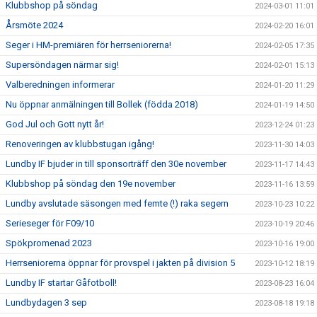
Klubbshop på söndag
2024-03-01 11:01
Årsmöte 2024
2024-02-20 16:01
Seger i HM-premiären för herrseniorerna!
2024-02-05 17:35
Supersöndagen närmar sig!
2024-02-01 15:13
Valberedningen informerar
2024-01-20 11:29
Nu öppnar anmälningen till Bollek (födda 2018)
2024-01-19 14:50
God Jul och Gott nytt år!
2023-12-24 01:23
Renoveringen av klubbstugan igång!
2023-11-30 14:03
Lundby IF bjuder in till sponsorträff den 30e november
2023-11-17 14:43
Klubbshop på söndag den 19e november
2023-11-16 13:59
Lundby avslutade säsongen med femte (!) raka segern
2023-10-23 10:22
Serieseger för F09/10
2023-10-19 20:46
Spökpromenad 2023
2023-10-16 19:00
Herrseniorerna öppnar för provspel i jakten på division 5
2023-10-12 18:19
Lundby IF startar Gåfotboll!
2023-08-23 16:04
Lundbydagen 3 sep
2023-08-18 19:18