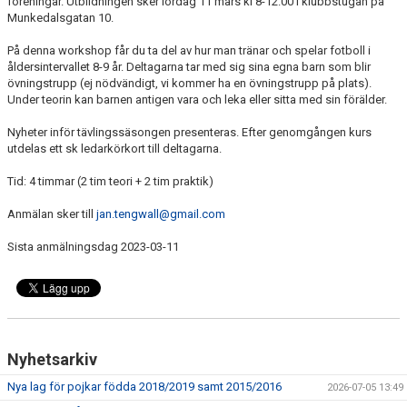
föreningar. Utbildningen sker lördag 11 mars kl 8-12.00 i klubbstugan på
FÖRENINGSAKTIVITETER
Munkedalsgatan 10.
På denna workshop får du ta del av hur man tränar och spelar fotboll i
OM KLUBBEN
åldersintervallet 8-9 år. Deltagarna tar med sig sina egna barn som blir
övningstrupp (ej nödvändigt, vi kommer ha en övningstrupp på plats).
SAMARBETSPARTNERS
Under teorin kan barnen antigen vara och leka eller sitta med sin förälder.
KONTAKT
Nyheter inför tävlingssäsongen presenteras. Efter genomgången kurs
utdelas ett sk ledarkörkort till deltagarna.
Tid: 4 timmar (2 tim teori + 2 tim praktik)
Anmälan sker till
jan.tengwall@gmail.com
Sista anmälningsdag 2023-03-11
Nyhetsarkiv
Nya lag för pojkar födda 2018/2019 samt 2015/2016
2026-07-05 13:49