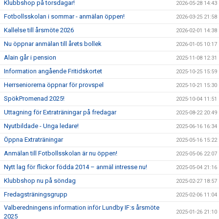
Klubbshop på torsdagar!
2026-05-28 14:43
Fotbollsskolan i sommar - anmälan öppen!
2026-03-25 21:58
Kallelse till årsmöte 2026
2026-02-01 14:38
Nu öppnar anmälan till årets bollek
2026-01-05 10:17
Alain går i pension
2025-11-08 12:31
Information angående Fritidskortet
2025-10-25 15:59
Herrseniorerna öppnar för provspel
2025-10-21 15:30
SpökPromenad 2025!
2025-10-04 11:51
Uttagning för Extraträningar på fredagar
2025-08-22 20:49
Nyutbildade - Unga ledare!
2025-06-16 16:34
Öppna Extraträningar
2025-05-16 15:22
Anmälan till Fotbollsskolan är nu öppen!
2025-05-06 22:07
Nytt lag för flickor födda 2014 – anmäl intresse nu!
2025-05-04 21:16
Klubbshop nu på söndag
2025-02-27 18:57
Fredagsträningsgrupp
2025-02-06 11:04
Valberedningens information inför Lundby IF:s årsmöte
2025-01-26 21:10
2025