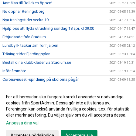
Anmälan till Bolleken öppen!
2021-05-27 10:39
Nu öppnar Reningsborg
2021-05-05 16:39
Nya träningstider vecka 19
2021-04-17 16:16
Hjälp oss att flytta utrustning söndag 18 apr, kl 09:00
2021-04-17 15:47
Erbjudande från Stadium
2021-04-12 14:21
Lundby IF tackar Jim för hjälpen
2021-04-05 21:12
Träningstider Fjärdingsplan
2021-03-23 10:04
Beställ dina klubbkläder via Stadium.se
2021-03-19 10:31
Inför årsmöte
2021-03-19 10:14
Coronaviruset -spridning på skolorna pågår
2021-03-09 18:25
Ny sponsor
2021-03-05 10:11
Årsmöte 21 mars
För att hemsidan ska fungera korrekt använder vi nödvändiga
2021-03-02 12:58
cookies från SportAdmin. Dessa går inte att stänga av.
Grattis Tomas Fredlund!
2021-03-02 07:00
Föreningen kan också använda frivilliga cookies, t.ex. för statistik
eller marknadsföring. Du väljer själv om du vill acceptera dessa.
Anpassa dina val
Cookie-inställningar
Gå till Webbversion
Acceptera nödvändiga
Acceptera alla