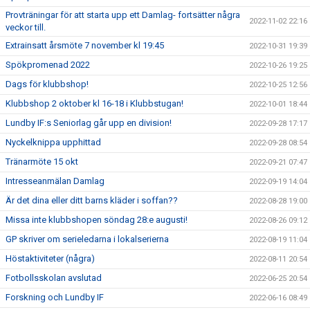
Provträningar för att starta upp ett Damlag- fortsätter några
2022-11-02 22:16
veckor till.
Extrainsatt årsmöte 7 november kl 19:45
2022-10-31 19:39
Spökpromenad 2022
2022-10-26 19:25
Dags för klubbshop!
2022-10-25 12:56
Klubbshop 2 oktober kl 16-18 i Klubbstugan!
2022-10-01 18:44
Lundby IF:s Seniorlag går upp en division!
2022-09-28 17:17
Nyckelknippa upphittad
2022-09-28 08:54
Tränarmöte 15 okt
2022-09-21 07:47
Intresseanmälan Damlag
2022-09-19 14:04
Är det dina eller ditt barns kläder i soffan??
2022-08-28 19:00
Missa inte klubbshopen söndag 28:e augusti!
2022-08-26 09:12
GP skriver om serieledarna i lokalserierna
2022-08-19 11:04
Höstaktiviteter (några)
2022-08-11 20:54
Fotbollsskolan avslutad
2022-06-25 20:54
Forskning och Lundby IF
2022-06-16 08:49