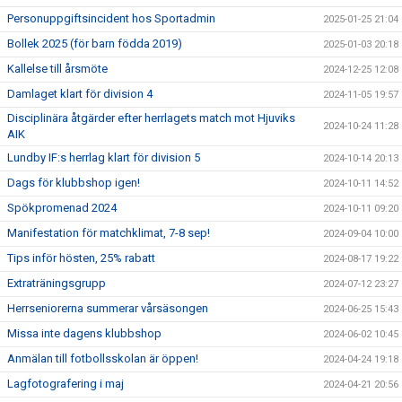
Personuppgiftsincident hos Sportadmin
2025-01-25 21:04
Bollek 2025 (för barn födda 2019)
2025-01-03 20:18
Kallelse till årsmöte
2024-12-25 12:08
Damlaget klart för division 4
2024-11-05 19:57
Disciplinära åtgärder efter herrlagets match mot Hjuviks
2024-10-24 11:28
AIK
Lundby IF:s herrlag klart för division 5
2024-10-14 20:13
Dags för klubbshop igen!
2024-10-11 14:52
Spökpromenad 2024
2024-10-11 09:20
Manifestation för matchklimat, 7-8 sep!
2024-09-04 10:00
Tips inför hösten, 25% rabatt
2024-08-17 19:22
Extraträningsgrupp
2024-07-12 23:27
Herrseniorerna summerar vårsäsongen
2024-06-25 15:43
Missa inte dagens klubbshop
2024-06-02 10:45
Anmälan till fotbollsskolan är öppen!
2024-04-24 19:18
Lagfotografering i maj
2024-04-21 20:56