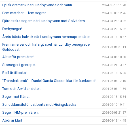
Episk dramatik när Lundby vände och vann
2024-05-13 11:28
Fem matcher – fem segrar
2024-05-03 12:26
Fjärde raka segern när Lundby vann mot Solväders
2024-04-25 13:32
Derbyseger!
2024-04-20 15:52
Årets bästa halvlek när Lundby vann hemmapremiären
2024-04-16 18:57
Premiärnerver och hafsigt spel när Lundby besegrade
2024-04-06 21:14
Goldcoast
Allt inför premiären!
2024-04-06 10:30
Storseger i genrepet
2024-03-21 13:37
Rolf är tillbaka!
2024-03-13 15:05
"Transferbomb" - Daniel Garcia Olsson klar för återkomst!
2024-03-06 17:10
Tom och Arvid ansluter!
2024-03-06 11:39
Seger mot Kärra!
2024-02-15 15:54
Sur uddamålsförlust borta mot Hisingsbacka
2024-02-10 19:41
Seger i HM-premiären!
2024-02-05 21:57
Abdi är klar!
2024-01-19 14:45