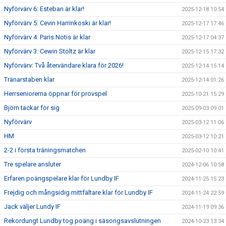
Nyförvärv 6: Esteban är klar!
2025-12-18 10:54
Nyförvärv 5: Cevin Harrinkoski är klar!
2025-12-17 17:46
Nyförvärv 4: Paris Notis är klar
2025-12-17 04:37
Nyförvärv 3: Cewin Stoltz är klar
2025-12-15 17:32
Nyförvärv: Två återvändare klara för 2026!
2025-12-14 15:14
Tränarstaben klar
2025-12-14 01:26
Herrseniorerna öppnar för provspel
2025-10-21 15:29
Björn tackar för sig
2025-09-03 09:01
Nyförvärv
2025-03-12 11:06
HM
2025-03-12 10:21
2-2 i första träningsmatchen
2025-02-10 10:41
Tre spelare ansluter
2024-12-06 10:58
Erfaren poängspelare klar för Lundby IF
2024-11-25 15:23
Frejdig och mångsidig mittfältare klar för Lundby IF
2024-11-24 22:59
Jack väljer Lundy IF
2024-11-19 09:36
Rekordungt Lundby tog poäng i säsongsavslutningen
2024-10-23 13:34