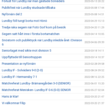
Förlust för Lundby när man gästade Solväders
2023-05-13 20:22
Publikfest när Lundby studsade tillbaka
2023-05-08 17:44
Nyförvärv del 2
2023-05-08 14:51
Lundby föll tungt borta mot Hönö
2023-04-29 15:13
Tredje raka segern när Fotö Goif kom på besök
2023-04-20 11:29
Segern satt hårt inne i första bortamatchen
2023-04-14 10:05
Snöstorm och publiktryck när Lundby inledde året i Division
2023-04-06 09:39
6
Seniorlaget med sikte mot division 5
2023-03-18 14:11
Uppflyttade till Seniortruppen
2023-03-14 10:37
Presentation av nyförvärv
2023-02-28 09:58
Lundby IF - Solväders 9-0 (2-0)
2022-08-24 09:52
Lundby IF- Hermansby 7-1
2022-08-16 22:25
Matchreferat Lundby- Brämaregården 3-0 (SENIOR)
2022-06-01 15:20
Matchreferat Menisken- Lundby IF 0-6 (0-0) SENIOR
2022-05-27 02:04
Haris är klar!
2022-03-20 21:47
Vi välkomnar Filip
2022-03-20 21:37