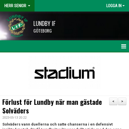
HERR SENIOR
LOGGA IN
LUNDBY IF
GÖTEBORG
HEM
NYHETER
KALENDER
MATCHER
Förlust för Lundby när man gästade
<
>
TRUPPEN
Solväders
2023-05-13 20:22
BILDGALLERI
Solväders vann duellerna och satte chanserna i en defensivt