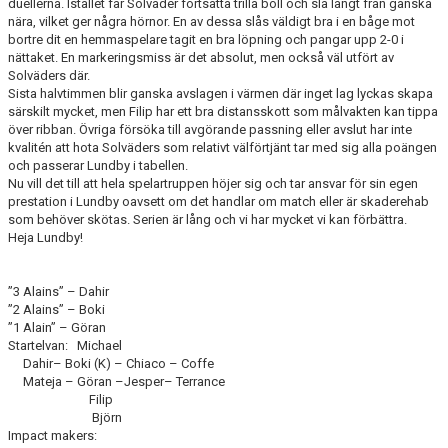
duellerna. Istället får Solväder fortsätta trilla boll och slå långt från ganska
nära, vilket ger några hörnor. En av dessa slås väldigt bra i en båge mot
bortre dit en hemmaspelare tagit en bra löpning och pangar upp 2-0 i
nättaket. En markeringsmiss är det absolut, men också väl utfört av
Solväders där.
Sista halvtimmen blir ganska avslagen i värmen där inget lag lyckas skapa
särskilt mycket, men Filip har ett bra distansskott som målvakten kan tippa
över ribban. Övriga försöka till avgörande passning eller avslut har inte
kvalitén att hota Solväders som relativt välförtjänt tar med sig alla poängen
och passerar Lundby i tabellen.
Nu vill det till att hela spelartruppen höjer sig och tar ansvar för sin egen
prestation i Lundby oavsett om det handlar om match eller är skaderehab
som behöver skötas. Serien är lång och vi har mycket vi kan förbättra.
Heja Lundby!
”
3 Alains” –
Dahir
”2 Alains” –
Boki
”1 Alain” –
Göran
Startelvan:
Michael
Dahir
– Boki (K) –
Chiaco
– Coffe
Mateja –
Göran
–
Jesper
– Terrance
Filip
Björn
Impact makers: