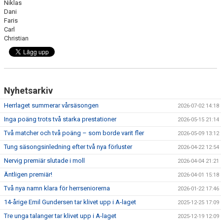
Niklas
Dani
Faris
Carl
Christian
Nyhetsarkiv
Herrlaget summerar vårsäsongen
2026-07-02 14:18
Inga poäng trots två starka prestationer
2026-05-15 21:14
Två matcher och två poäng – som borde varit fler
2026-05-09 13:12
Tung säsongsinledning efter två nya förluster
2026-04-22 12:54
Nervig premiär slutade i moll
2026-04-04 21:21
Äntligen premiär!
2026-04-01 15:18
Två nya namn klara för herrseniorerna
2026-01-22 17:46
14-årige Emil Gundersen tar klivet upp i A-laget
2025-12-25 17:09
Tre unga talanger tar klivet upp i A-laget
2025-12-19 12:09