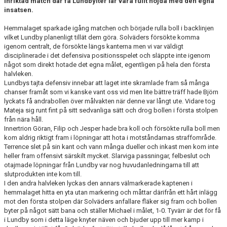
inriktad match där få Lundbyiter lär vara fullt nöjda med den egna
DOKUMENT
insatsen.
KONTAKT
Hemmalaget sparkade igång matchen och började rulla boll i backlinjen
vilket Lundby planenligt tillät dem göra. Solväders försökte komma
igenom centralt, de försökte längs kanterna men vi var väldigt
disciplinerade i det defensiva positionsspelet och släppte inte igenom
något som direkt hotade det egna målet, egentligen på hela den första
halvleken.
Lundbys tajta defensiv innebar att laget inte skramlade fram så många
chanser framåt som vi kanske vant oss vid men lite bättre träff hade Björn
lyckats få andrabollen över målvakten när denne var långt ute. Vidare tog
Mateja sig runt fint på sitt sedvanliga sätt och drog bollen i första stolpen
från nära håll.
Innertrion Göran, Filip och Jesper hade bra koll och försökte rulla boll men
kom aldrig riktigt fram i löpningar att hota i motståndarnas straffområde.
Terrence slet på sin kant och vann många dueller och inkast men kom inte
heller fram offensivt särskilt mycket. Slarviga passningar, felbeslut och
otajmade löpningar från Lundby var nog huvudanledningarna till att
slutprodukten inte kom till.
I den andra halvleken lyckas den annars välmarkerade kaptenen i
hemmalaget hitta en yta utan markering och måttar därifrån ett hårt inlägg
mot den första stolpen där Solväders anfallare fläker sig fram och bollen
byter på något sätt bana och ställer Michael i målet, 1-0. Tyvärr är det för få
i Lundby som i detta läge knyter näven och bjuder upp till mer kamp i