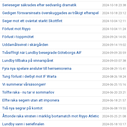
Serieseger säkrades efter sedvanlig dramatik
2024-10-18 23:38
Gedigen försvarsinsats överskuggades av tråkigt efterspel
2024-10-18 23:12
Seger mot ett oväntat starkt Skottfint
2024-10-04 12:11
Förlust mot Riyyo
2024-10-04 11:24
Förlust i toppmötet
2024-09-24 14:05
Uddamålsvinst i skärgården
2024-09-14 19:02
Tvåsiffrigt när Lundby besegrade Göteborgs AIF
2024-09-09 20:59
Lundby tillbaka på vinnarspåret
2024-09-03 07:38
Fyra nya spelare ansluter till herrseniorerna
2024-08-29 15:41
Tung förlust i derbyt mot IF Warta
2024-08-26 18:24
Vi summerar vårsäsongen!
2024-06-25 15:16
Tolfte raka - nu tar vi sommarlov
2024-06-20 23:21
Elfte raka segern utan att imponera
2024-06-18 21:57
Två nya segrar på kontot
2024-06-08 19:55
Åttonde raka vinsten i märklig bortamatch mot Riyyo Atletic
2024-05-25 21:08
Lundby vann i seriefinalen
2024-05-18 10:17