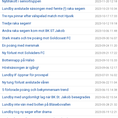
Nytillskott i seniortruppen
2023-11-20 12:18
Lundby avslutade säsongen med femte (!) raka segern
2023-10-23 10:34
Tre nya pinnar efter välspelad match mot Hjuvik
2023-10-17 17:33
Tredje raka segern!
2023-10-12 19:18
Andra raka segern kom mot BK ST:Jakob
2023-10-06 11:48
Stark insats och tre poäng mot Goldcoast FC
2023-09-30 16:07
En poäng med mersmak
2023-09-24 11:20
Ny förlust mot Solväders FC
2023-09-21 17:22
Bottennapp på Hälsö
2023-09-10 15:33
Höstsäsongen är igång!
2023-09-06 12:17
Lundby IF öppnar för provspel
2023-07-01 16:02
Ny tung förlust avslutade våren
2023-06-22 11:04
5 förlorade poäng och bekymmersam trend
2023-06-15 14:38
Lundby med ungdomligt lag när BK St. Jakob besegrades
2023-06-02 15:54
Lundby inte vän med bollen på Bläsebovallen
2023-05-28 21:32
Lundby tog ny seger efter drama
2023-05-19 12:21