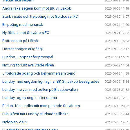
Tredje raka segern!
2023-10-12 19:18
Andra raka segern kom mot BK ST:Jakob
2023-10-06 11:48
Stark insats och tre poäng mot Goldcoast FC
2023-09-30 16:07
En poäng med mersmak
2023-09-24 11:20
Ny förlust mot Solväders FC
2023-09-21 17:22
Bottennapp på Hälsö
2023-09-10 15:33
Höstsäsongen är igång!
2023-09-06 12:17
Lundby IF öppnar för provspel
2023-07-01 16:02
Ny tung förlust avslutade våren
2023-06-22 11:04
5 förlorade poäng och bekymmersam trend
2023-06-15 14:38
Lundby med ungdomligt lag när BK St. Jakob besegrades
2023-06-02 15:54
Lundby inte vän med bollen på Bläsebovallen
2023-05-28 21:32
Lundby tog ny seger efter drama
2023-05-19 12:21
Förlust för Lundby när man gästade Solväders
2023-05-13 20:22
Publikfest när Lundby studsade tillbaka
2023-05-08 17:44
Nyförvärv del 2
2023-05-08 14:51