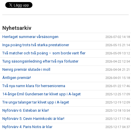
Nyhetsarkiv
Herrlaget summerar vårsäsongen
2026-07-02 14:18
Inga poäng trots två starka prestationer
2026-05-15 21:14
Två matcher och två poäng – som borde varit fler
2026-05-09 13:12
Tung säsongsinledning efter två nya förluster
2026-04-22 12:54
Nervig premiär slutade i moll
2026-04-04 21:21
Äntligen premiär!
2026-04-01 15:18
Två nya namn klara för herrseniorerna
2026-01-22 17:46
14-årige Emil Gundersen tar klivet upp i A-laget
2025-12-25 17:09
Tre unga talanger tar klivet upp i A-laget
2025-12-19 12:09
Nyförvärv 6: Esteban är klar!
2025-12-18 10:54
Nyförvärv 5: Cevin Harrinkoski är klar!
2025-12-17 17:46
Nyförvärv 4: Paris Notis är klar
2025-12-17 04:37