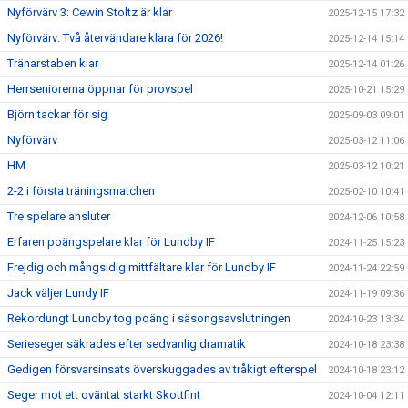
Nyförvärv 3: Cewin Stoltz är klar
2025-12-15 17:32
Nyförvärv: Två återvändare klara för 2026!
2025-12-14 15:14
Tränarstaben klar
2025-12-14 01:26
Herrseniorerna öppnar för provspel
2025-10-21 15:29
Björn tackar för sig
2025-09-03 09:01
Nyförvärv
2025-03-12 11:06
HM
2025-03-12 10:21
2-2 i första träningsmatchen
2025-02-10 10:41
Tre spelare ansluter
2024-12-06 10:58
Erfaren poängspelare klar för Lundby IF
2024-11-25 15:23
Frejdig och mångsidig mittfältare klar för Lundby IF
2024-11-24 22:59
Jack väljer Lundy IF
2024-11-19 09:36
Rekordungt Lundby tog poäng i säsongsavslutningen
2024-10-23 13:34
Serieseger säkrades efter sedvanlig dramatik
2024-10-18 23:38
Gedigen försvarsinsats överskuggades av tråkigt efterspel
2024-10-18 23:12
Seger mot ett oväntat starkt Skottfint
2024-10-04 12:11