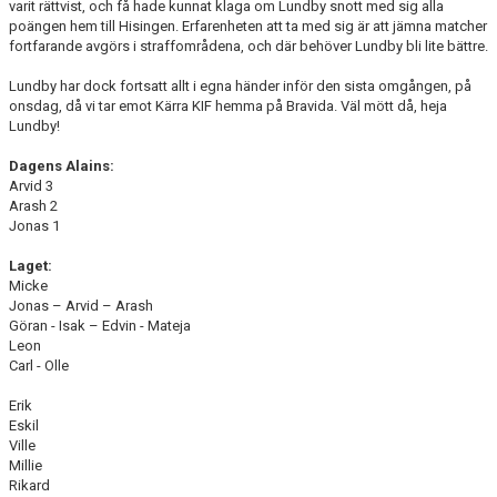
varit rättvist, och få hade kunnat klaga om Lundby snott med sig alla
poängen hem till Hisingen. Erfarenheten att ta med sig är att jämna matcher
fortfarande avgörs i straffområdena, och där behöver Lundby bli lite bättre.
Lundby har dock fortsatt allt i egna händer inför den sista omgången, på
onsdag, då vi tar emot Kärra KIF hemma på Bravida. Väl mött då, heja
Lundby!
Dagens Alains:
Arvid 3
Arash 2
Jonas 1
Laget:
Micke
Jonas – Arvid – Arash
Göran - Isak – Edvin - Mateja
Leon
Carl - Olle
Erik
Eskil
Ville
Millie
Rikard