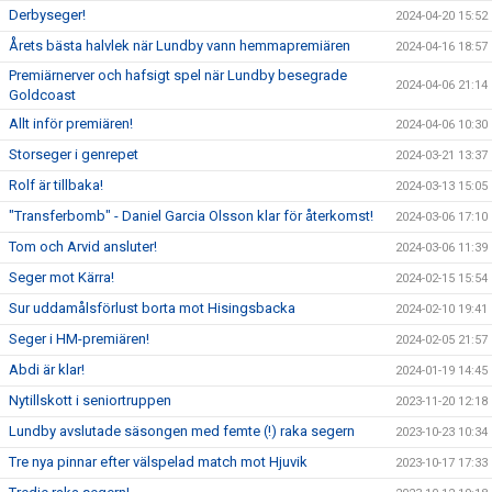
Derbyseger!
2024-04-20 15:52
Årets bästa halvlek när Lundby vann hemmapremiären
2024-04-16 18:57
Premiärnerver och hafsigt spel när Lundby besegrade
2024-04-06 21:14
Goldcoast
Allt inför premiären!
2024-04-06 10:30
Storseger i genrepet
2024-03-21 13:37
Rolf är tillbaka!
2024-03-13 15:05
"Transferbomb" - Daniel Garcia Olsson klar för återkomst!
2024-03-06 17:10
Tom och Arvid ansluter!
2024-03-06 11:39
Seger mot Kärra!
2024-02-15 15:54
Sur uddamålsförlust borta mot Hisingsbacka
2024-02-10 19:41
Seger i HM-premiären!
2024-02-05 21:57
Abdi är klar!
2024-01-19 14:45
Nytillskott i seniortruppen
2023-11-20 12:18
Lundby avslutade säsongen med femte (!) raka segern
2023-10-23 10:34
Tre nya pinnar efter välspelad match mot Hjuvik
2023-10-17 17:33