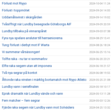
Förlust mot Riyyo
2024-10-04 11:24
Förlust i toppmötet
2024-09-24 14:05
Uddamålsvinst i skärgården
2024-09-14 19:02
Tvåsiffrigt när Lundby besegrade Göteborgs AIF
2024-09-09 20:59
Lundby tillbaka på vinnarspåret
2024-09-03 07:38
Fyra nya spelare ansluter till herrseniorerna
2024-08-29 15:41
Tung förlust i derbyt mot IF Warta
2024-08-26 18:24
Vi summerar vårsäsongen!
2024-06-25 15:16
Tolfte raka - nu tar vi sommarlov
2024-06-20 23:21
Elfte raka segern utan att imponera
2024-06-18 21:57
Två nya segrar på kontot
2024-06-08 19:55
Åttonde raka vinsten i märklig bortamatch mot Riyyo Atletic
2024-05-25 21:08
Lundby vann i seriefinalen
2024-05-18 10:17
Episk dramatik när Lundby vände och vann
2024-05-13 11:28
Fem matcher – fem segrar
2024-05-03 12:26
Fjärde raka segern när Lundby vann mot Solväders
2024-04-25 13:32