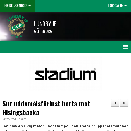
HERR SENIOR
LOGGA IN
LUNDBY IF
GÖTEBORG
HEM
NYHETER
KALENDER
MATCHER
Sur uddamålsförlust borta mot
<
>
TRUPPEN
Hisingsbacka
2024-02-10 19:41
BILDGALLERI
Det blev en rivig match i högt tempo i den andra gruppspelsmatchen