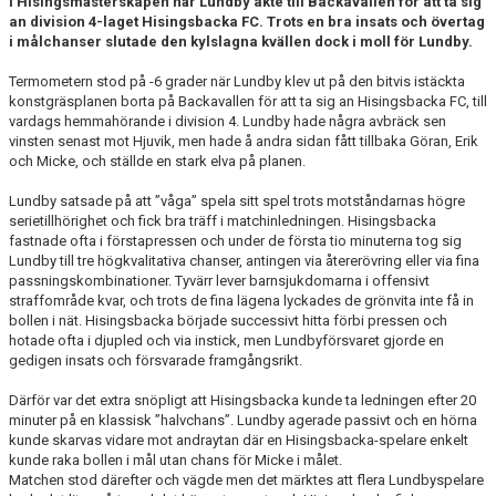
i Hisingsmästerskapen när Lundby åkte till Backavallen för att ta sig
DOKUMENT
an division 4-laget Hisingsbacka FC. Trots en bra insats och övertag
i målchanser slutade den kylslagna kvällen dock i moll för Lundby.
KONTAKT
Termometern stod på -6 grader när Lundby klev ut på den bitvis istäckta
konstgräsplanen borta på Backavallen för att ta sig an Hisingsbacka FC, till
vardags hemmahörande i division 4. Lundby hade några avbräck sen
vinsten senast mot Hjuvik, men hade å andra sidan fått tillbaka Göran, Erik
och Micke, och ställde en stark elva på planen.
Lundby satsade på att ”våga” spela sitt spel trots motståndarnas högre
serietillhörighet och fick bra träff i matchinledningen. Hisingsbacka
fastnade ofta i förstapressen och under de första tio minuterna tog sig
Lundby till tre högkvalitativa chanser, antingen via återerövring eller via fina
passningskombinationer. Tyvärr lever barnsjukdomarna i offensivt
straffområde kvar, och trots de fina lägena lyckades de grönvita inte få in
bollen i nät. Hisingsbacka började successivt hitta förbi pressen och
hotade ofta i djupled och via instick, men Lundbyförsvaret gjorde en
gedigen insats och försvarade framgångsrikt.
Därför var det extra snöpligt att Hisingsbacka kunde ta ledningen efter 20
minuter på en klassisk ”halvchans”. Lundby agerade passivt och en hörna
kunde skarvas vidare mot andraytan där en Hisingsbacka-spelare enkelt
kunde raka bollen i mål utan chans för Micke i målet.
Matchen stod därefter och vägde men det märktes att flera Lundbyspelare