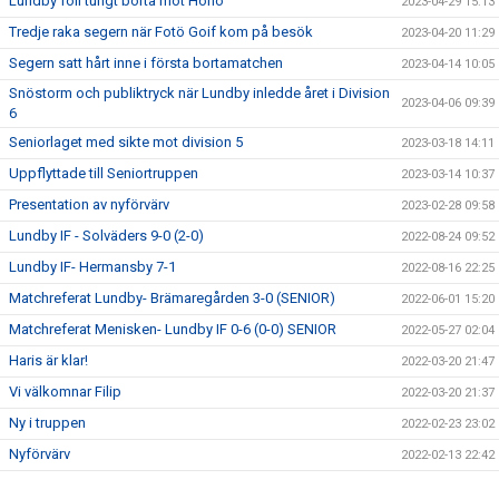
Lundby föll tungt borta mot Hönö
2023-04-29 15:13
Tredje raka segern när Fotö Goif kom på besök
2023-04-20 11:29
Segern satt hårt inne i första bortamatchen
2023-04-14 10:05
Snöstorm och publiktryck när Lundby inledde året i Division
2023-04-06 09:39
6
Seniorlaget med sikte mot division 5
2023-03-18 14:11
Uppflyttade till Seniortruppen
2023-03-14 10:37
Presentation av nyförvärv
2023-02-28 09:58
Lundby IF - Solväders 9-0 (2-0)
2022-08-24 09:52
Lundby IF- Hermansby 7-1
2022-08-16 22:25
Matchreferat Lundby- Brämaregården 3-0 (SENIOR)
2022-06-01 15:20
Matchreferat Menisken- Lundby IF 0-6 (0-0) SENIOR
2022-05-27 02:04
Haris är klar!
2022-03-20 21:47
Vi välkomnar Filip
2022-03-20 21:37
Ny i truppen
2022-02-23 23:02
Nyförvärv
2022-02-13 22:42
Nyförvärv
2022-02-06 22:55