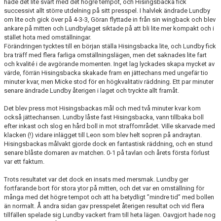
hade det lite svårt med det högre tempot, och Hisingsbacka fick
successivt allt större utdelning på sitt presspel. I halvlek ändrade Lundby
om lite och gick över på 4-3-3, Göran flyttade in från sin wingback och blev
ankare på mitten och Lundbylaget siktade på att bli lite mer kompakt och i
stället hota med omställningar.
Förändringen tycktes till en början ställa Hisingsbacka lite, och Lundby fick
bra träff med flera farliga omställningslägen, men det saknades lite fart
och kvalité i de avgörande momenten. Inget lag lyckades skapa mycket av
värde, förrän Hisingsbacka skakade fram en jättechans med ungefär tio
minuter kvar, men Micke stod för en högkvalitativ räddning. Ett par minuter
senare ändrade Lundby återigen i laget och tryckte allt framåt.
Det blev press mot Hisingsbackas mål och med två minuter kvar kom
också jättechansen. Lundby låste fast Hisingsbacka, vann tillbaka boll
efter inkast och slog en hård boll in mot straffområdet. Ville skarvade med
klacken (!) vidare inlägget till Leon som blev helt sopren på andraytan.
Hisingsbackas målvakt gjorde dock en fantastisk räddning, och en stund
senare blåste domaren av matchen. 0-1 på tavlan och årets första förlust
var ett faktum.
Trots resultatet var det dock en insats med mersmak. Lundby ger
fortfarande bort för stora ytor på mitten, och det var en omställning för
många med det högre tempot och att ha betydligt ”mindre tid” med bollen
än normalt. Å andra sidan gav presspelet återigen resultat och vid flera
tillfällen spelade sig Lundby vackert fram till heta lägen. Oavgjort hade nog