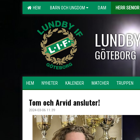
HEM
BARN OCH UNGDOM
DAM
HERR SENIOR
LUNDBY
GÖTEBORG
HEM
NYHETER
KALENDER
MATCHER
TRUPPEN
Tom och Arvid ansluter!
2024-03-06 11:39