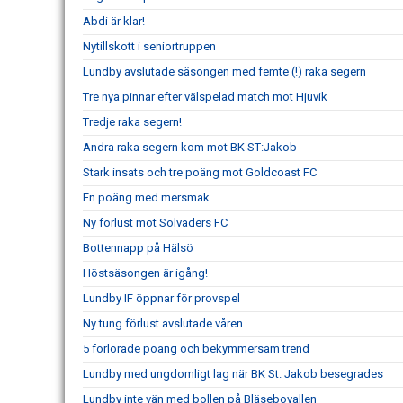
Abdi är klar!
Nytillskott i seniortruppen
Lundby avslutade säsongen med femte (!) raka segern
Tre nya pinnar efter välspelad match mot Hjuvik
Tredje raka segern!
Andra raka segern kom mot BK ST:Jakob
Stark insats och tre poäng mot Goldcoast FC
En poäng med mersmak
Ny förlust mot Solväders FC
Bottennapp på Hälsö
Höstsäsongen är igång!
Lundby IF öppnar för provspel
Ny tung förlust avslutade våren
5 förlorade poäng och bekymmersam trend
Lundby med ungdomligt lag när BK St. Jakob besegrades
Lundby inte vän med bollen på Bläsebovallen