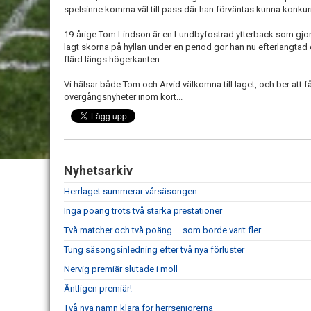
spelsinne komma väl till pass där han förväntas kunna konkur
19-årige Tom Lindson är en Lundbyfostrad ytterback som gjord
lagt skorna på hyllan under en period gör han nu efterlängta
flärd längs högerkanten.
Vi hälsar både Tom och Arvid välkomna till laget, och ber att
övergångsnyheter inom kort...
Nyhetsarkiv
Herrlaget summerar vårsäsongen
Inga poäng trots två starka prestationer
Två matcher och två poäng – som borde varit fler
Tung säsongsinledning efter två nya förluster
Nervig premiär slutade i moll
Äntligen premiär!
Två nya namn klara för herrseniorerna