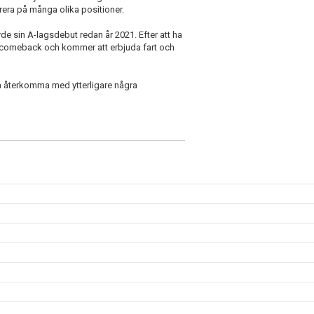
rera på många olika positioner.
e sin A-lagsdebut redan år 2021. Efter att ha
d comeback och kommer att erbjuda fart och
 få återkomma med ytterligare några