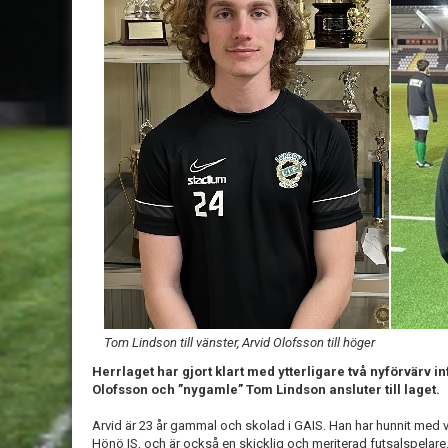
Tom Lindson till vänster, Arvid Olofsson till höger
Herrlaget har gjort klart med ytterligare två nyförvärv in
Olofsson och ”nygamle” Tom Lindson ansluter till laget.
Arvid är 23 år gammal och skolad i GAIS. Han har hunnit med v
Hönö IS, och är också en skicklig och meriterad futsalspela