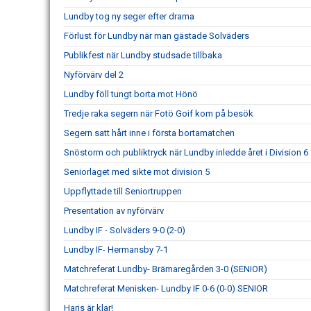
Lundby tog ny seger efter drama
Förlust för Lundby när man gästade Solväders
Publikfest när Lundby studsade tillbaka
Nyförvärv del 2
Lundby föll tungt borta mot Hönö
Tredje raka segern när Fotö Goif kom på besök
Segern satt hårt inne i första bortamatchen
Snöstorm och publiktryck när Lundby inledde året i Division 6
Seniorlaget med sikte mot division 5
Uppflyttade till Seniortruppen
Presentation av nyförvärv
Lundby IF - Solväders 9-0 (2-0)
Lundby IF- Hermansby 7-1
Matchreferat Lundby- Brämaregården 3-0 (SENIOR)
Matchreferat Menisken- Lundby IF 0-6 (0-0) SENIOR
Haris är klar!