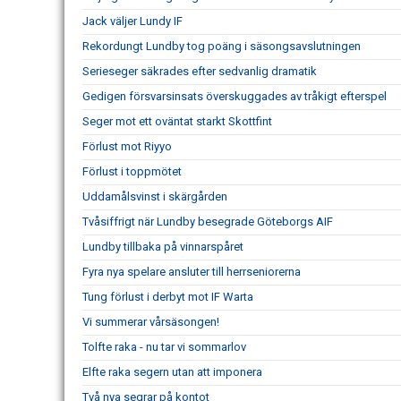
Jack väljer Lundy IF
Rekordungt Lundby tog poäng i säsongsavslutningen
Serieseger säkrades efter sedvanlig dramatik
Gedigen försvarsinsats överskuggades av tråkigt efterspel
Seger mot ett oväntat starkt Skottfint
Förlust mot Riyyo
Förlust i toppmötet
Uddamålsvinst i skärgården
Tvåsiffrigt när Lundby besegrade Göteborgs AIF
Lundby tillbaka på vinnarspåret
Fyra nya spelare ansluter till herrseniorerna
Tung förlust i derbyt mot IF Warta
Vi summerar vårsäsongen!
Tolfte raka - nu tar vi sommarlov
Elfte raka segern utan att imponera
Två nya segrar på kontot