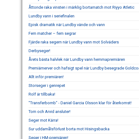
Åttonde raka vinsten i märklig bortamatch mot Riyyo Atletic
Lundby vann i seriefinalen
Episk dramatik när Lundby vände och vann
Fem matcher – fem segrar
Fjärde raka segern när Lundby vann mot Solväders
Derbyseger!
Årets bästa halvlek när Lundby vann hemmapremiären
Premiärnerver och hafsigt spel när Lundby besegrade Goldco
Allt inför premiären!
Storseger i genrepet
Rolf är tillbaka!
"Transferbomb" - Daniel Garcia Olsson klar för återkomst!
Tom och Arvid ansluter!
Seger mot Kärra!
Sur uddamålsförlust borta mot Hisingsbacka
Seger i HM-premiären!