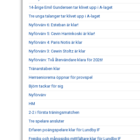
14-årige Emil Gundersen tar klivet upp i A-laget
Tre unga talanger tar klivet upp i A-laget
Nyförvärv 6: Esteban är klar!
Nyförvärv 5: Cevin Harrinkoski är klar!
Nyförvärv 4: Paris Notis är klar
Nyförvärv 3: Cewin Stoltz är klar
Nyförvärv: Två återvändare klara för 2026!
Tränarstaben klar
Herrseniorerna öppnar för provspel
Björn tackar för sig
Nyförvärv
HM
2-2 i första träningsmatchen
Tre spelare ansluter
Erfaren poängspelare klar för Lundby IF
Frejdig och mångsidig mittfältare klar för Lundby IF