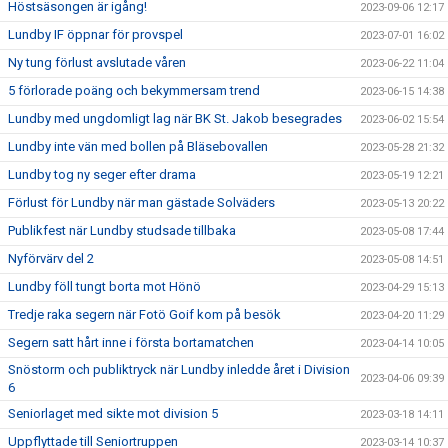
Höstsäsongen är igång!
2023-09-06 12:17
Lundby IF öppnar för provspel
2023-07-01 16:02
Ny tung förlust avslutade våren
2023-06-22 11:04
5 förlorade poäng och bekymmersam trend
2023-06-15 14:38
Lundby med ungdomligt lag när BK St. Jakob besegrades
2023-06-02 15:54
Lundby inte vän med bollen på Bläsebovallen
2023-05-28 21:32
Lundby tog ny seger efter drama
2023-05-19 12:21
Förlust för Lundby när man gästade Solväders
2023-05-13 20:22
Publikfest när Lundby studsade tillbaka
2023-05-08 17:44
Nyförvärv del 2
2023-05-08 14:51
Lundby föll tungt borta mot Hönö
2023-04-29 15:13
Tredje raka segern när Fotö Goif kom på besök
2023-04-20 11:29
Segern satt hårt inne i första bortamatchen
2023-04-14 10:05
Snöstorm och publiktryck när Lundby inledde året i Division
2023-04-06 09:39
6
Seniorlaget med sikte mot division 5
2023-03-18 14:11
Uppflyttade till Seniortruppen
2023-03-14 10:37