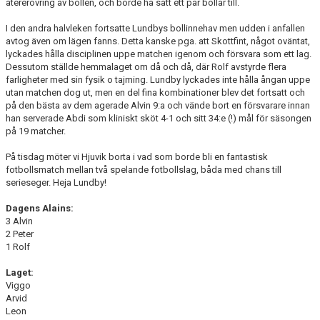
återerövring av bollen, och borde ha satt ett par bollar till.
I den andra halvleken fortsatte Lundbys bollinnehav men udden i anfallen
avtog även om lägen fanns. Detta kanske pga. att Skottfint, något oväntat,
lyckades hålla disciplinen uppe matchen igenom och försvara som ett lag.
Dessutom ställde hemmalaget om då och då, där Rolf avstyrde flera
farligheter med sin fysik o tajming. Lundby lyckades inte hålla ångan uppe
utan matchen dog ut, men en del fina kombinationer blev det fortsatt och
på den bästa av dem agerade Alvin 9:a och vände bort en försvarare innan
han serverade Abdi som kliniskt sköt 4-1 och sitt 34:e (!) mål för säsongen
på 19 matcher.
På tisdag möter vi Hjuvik borta i vad som borde bli en fantastisk
fotbollsmatch mellan två spelande fotbollslag, båda med chans till
serieseger. Heja Lundby!
Dagens Alains:
3 Alvin
2 Peter
1 Rolf
Laget:
Viggo
Arvid
Leon