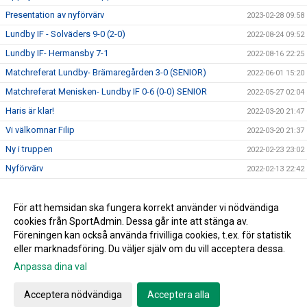
Presentation av nyförvärv
2023-02-28 09:58
Lundby IF - Solväders 9-0 (2-0)
2022-08-24 09:52
Lundby IF- Hermansby 7-1
2022-08-16 22:25
Matchreferat Lundby- Brämaregården 3-0 (SENIOR)
2022-06-01 15:20
Matchreferat Menisken- Lundby IF 0-6 (0-0) SENIOR
2022-05-27 02:04
Haris är klar!
2022-03-20 21:47
Vi välkomnar Filip
2022-03-20 21:37
Ny i truppen
2022-02-23 23:02
Nyförvärv
2022-02-13 22:42
Nyförvärv
2022-02-06 22:55
Nyförvärv
För att hemsidan ska fungera korrekt använder vi nödvändiga
2022-02-06 22:52
cookies från SportAdmin. Dessa går inte att stänga av.
2022-02-06 22:44
Föreningen kan också använda frivilliga cookies, t.ex. för statistik
eller marknadsföring. Du väljer själv om du vill acceptera dessa.
Anpassa dina val
Cookie-inställningar
Gå till Webbversion
Acceptera nödvändiga
Acceptera alla