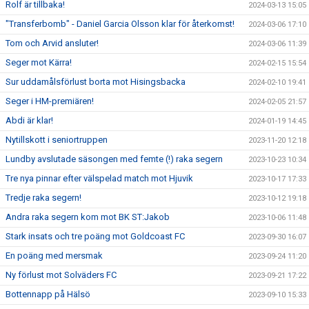
Rolf är tillbaka!
2024-03-13 15:05
"Transferbomb" - Daniel Garcia Olsson klar för återkomst!
2024-03-06 17:10
Tom och Arvid ansluter!
2024-03-06 11:39
Seger mot Kärra!
2024-02-15 15:54
Sur uddamålsförlust borta mot Hisingsbacka
2024-02-10 19:41
Seger i HM-premiären!
2024-02-05 21:57
Abdi är klar!
2024-01-19 14:45
Nytillskott i seniortruppen
2023-11-20 12:18
Lundby avslutade säsongen med femte (!) raka segern
2023-10-23 10:34
Tre nya pinnar efter välspelad match mot Hjuvik
2023-10-17 17:33
Tredje raka segern!
2023-10-12 19:18
Andra raka segern kom mot BK ST:Jakob
2023-10-06 11:48
Stark insats och tre poäng mot Goldcoast FC
2023-09-30 16:07
En poäng med mersmak
2023-09-24 11:20
Ny förlust mot Solväders FC
2023-09-21 17:22
Bottennapp på Hälsö
2023-09-10 15:33