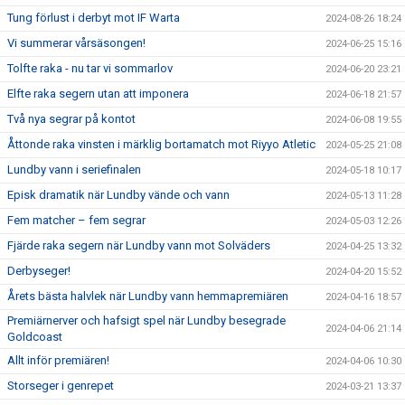
Tung förlust i derbyt mot IF Warta
2024-08-26 18:24
Vi summerar vårsäsongen!
2024-06-25 15:16
Tolfte raka - nu tar vi sommarlov
2024-06-20 23:21
Elfte raka segern utan att imponera
2024-06-18 21:57
Två nya segrar på kontot
2024-06-08 19:55
Åttonde raka vinsten i märklig bortamatch mot Riyyo Atletic
2024-05-25 21:08
Lundby vann i seriefinalen
2024-05-18 10:17
Episk dramatik när Lundby vände och vann
2024-05-13 11:28
Fem matcher – fem segrar
2024-05-03 12:26
Fjärde raka segern när Lundby vann mot Solväders
2024-04-25 13:32
Derbyseger!
2024-04-20 15:52
Årets bästa halvlek när Lundby vann hemmapremiären
2024-04-16 18:57
Premiärnerver och hafsigt spel när Lundby besegrade
2024-04-06 21:14
Goldcoast
Allt inför premiären!
2024-04-06 10:30
Storseger i genrepet
2024-03-21 13:37