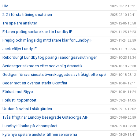
HM
2025-03-12 10:21
2-2 i första träningsmatchen
2025-02-10 10:41
Tre spelare ansluter
2024-12-06 10:58
Erfaren poängspelare klar för Lundby IF
2024-11-25 15:23
Frejdig och mångsidig mittfältare klar för Lundby IF
2024-11-24 22:59
Jack väljer Lundy IF
2024-11-19 09:36
Rekordungt Lundby tog poäng i säsongsavslutningen
2024-10-23 13:34
Serieseger säkrades efter sedvanlig dramatik
2024-10-18 23:38
Gedigen försvarsinsats överskuggades av tråkigt efterspel
2024-10-18 23:12
Seger mot ett oväntat starkt Skottfint
2024-10-04 12:11
Förlust mot Riyyo
2024-10-04 11:24
Förlust i toppmötet
2024-09-24 14:05
Uddamålsvinst i skärgården
2024-09-14 19:02
Tvåsiffrigt när Lundby besegrade Göteborgs AIF
2024-09-09 20:59
Lundby tillbaka på vinnarspåret
2024-09-03 07:38
Fyra nya spelare ansluter till herrseniorerna
2024-08-29 15:41