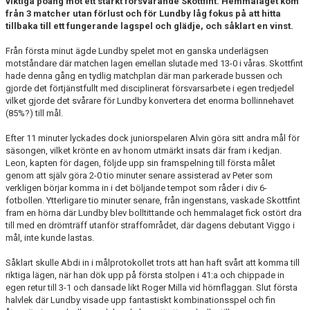
viktiga poäng mot ett starkt försvarande Skottfint. Hemmalaget kom
DOKUMENT
från 3 matcher utan förlust och för Lundby låg fokus på att hitta
tillbaka till ett fungerande lagspel och glädje, och såklart en vinst.
KONTAKT
Från första minut ägde Lundby spelet mot en ganska underlägsen
motståndare där matchen lagen emellan slutade med 13-0 i våras. Skottfint
hade denna gång en tydlig matchplan där man parkerade bussen och
gjorde det förtjänstfullt med disciplinerat försvarsarbete i egen tredjedel
vilket gjorde det svårare för Lundby konvertera det enorma bollinnehavet
(85%?) till mål.
Efter 11 minuter lyckades dock juniorspelaren Alvin göra sitt andra mål för
säsongen, vilket krönte en av honom utmärkt insats där fram i kedjan.
Leon, kapten för dagen, följde upp sin framspelning till första målet
genom att själv göra 2-0 tio minuter senare assisterad av Peter som
verkligen börjar komma in i det böljande tempot som råder i div 6-
fotbollen. Ytterligare tio minuter senare, från ingenstans, vaskade Skottfint
fram en hörna där Lundby blev bolltittande och hemmalaget fick ostört dra
till med en drömträff utanför straffområdet, där dagens debutant Viggo i
mål, inte kunde lastas.
Såklart skulle Abdi in i målprotokollet trots att han haft svårt att komma till
riktiga lägen, när han dök upp på första stolpen i 41:a och chippade in
egen retur till 3-1 och dansade likt Roger Milla vid hörnflaggan. Slut första
halvlek där Lundby visade upp fantastiskt kombinationsspel och fin