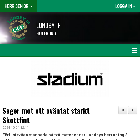
HERR SENIOR
LOGGA IN
LUNDBY IF
GÖTEBORG
HEM
NYHETER
KALENDER
MATCHER
Seger mot ett oväntat starkt
<
>
TRUPPEN
Skottfint
2024-10-04 12:11
BILDGALLERI
Förlustsviten stannade på två matcher när Lundbys herrar tog 3