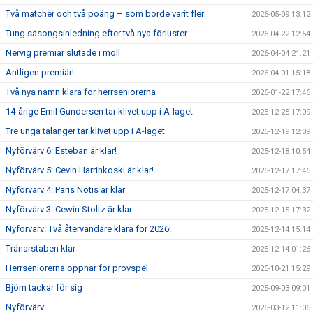
Två matcher och två poäng – som borde varit fler
2026-05-09 13:12
Tung säsongsinledning efter två nya förluster
2026-04-22 12:54
Nervig premiär slutade i moll
2026-04-04 21:21
Äntligen premiär!
2026-04-01 15:18
Två nya namn klara för herrseniorerna
2026-01-22 17:46
14-årige Emil Gundersen tar klivet upp i A-laget
2025-12-25 17:09
Tre unga talanger tar klivet upp i A-laget
2025-12-19 12:09
Nyförvärv 6: Esteban är klar!
2025-12-18 10:54
Nyförvärv 5: Cevin Harrinkoski är klar!
2025-12-17 17:46
Nyförvärv 4: Paris Notis är klar
2025-12-17 04:37
Nyförvärv 3: Cewin Stoltz är klar
2025-12-15 17:32
Nyförvärv: Två återvändare klara för 2026!
2025-12-14 15:14
Tränarstaben klar
2025-12-14 01:26
Herrseniorerna öppnar för provspel
2025-10-21 15:29
Björn tackar för sig
2025-09-03 09:01
Nyförvärv
2025-03-12 11:06