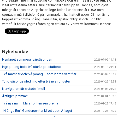
yngre lagen, men när suget nu kom tillbaka och
Hannes Bäckström
, 37,
DOKUMENT
visat att takterna sitter i, ansluter han till herrtruppen. Hannes, som gjort
många år i division 2, spelat college-fotboll under sina år i USA samt
KONTAKT
sprutat in mål i division 6 på hemmaplan, har haft ett uppehåll men är nu
taggad att komma i gång. Hans rutin, spelskicklighet och lugn blir
värdefullt för de yngre i föreningen att lära av. Varmt välkommen Hannes!
Nyhetsarkiv
Herrlaget summerar vårsäsongen
2026-07-02 14:18
Inga poäng trots två starka prestationer
2026-05-15 21:14
Två matcher och två poäng – som borde varit fler
2026-05-09 13:12
Tung säsongsinledning efter två nya förluster
2026-04-22 12:54
Nervig premiär slutade i moll
2026-04-04 21:21
Äntligen premiär!
2026-04-01 15:18
Två nya namn klara för herrseniorerna
2026-01-22 17:46
14-årige Emil Gundersen tar klivet upp i A-laget
2025-12-25 17:09