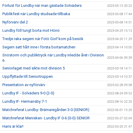
Förlust för Lundby när man gästade Solväders
2023-05-13 20:22
Publikfest när Lundby studsade tillbaka
2023-05-08 17:44
Nyförvärv del 2
2023-05-08 14:51
Lundby föll tungt borta mot Hönö
2023-04-29 15:13
Tredje raka segern när Fotö Goif kom på besök
2023-04-20 11:29
Segern satt hårt inne i första bortamatchen
2023-04-14 10:05
Snöstorm och publiktryck när Lundby inledde året i Division
2023-04-06 09:39
6
Seniorlaget med sikte mot division 5
2023-03-18 14:11
Uppflyttade till Seniortruppen
2023-03-14 10:37
Presentation av nyförvärv
2023-02-28 09:58
Lundby IF - Solväders 9-0 (2-0)
2022-08-24 09:52
Lundby IF- Hermansby 7-1
2022-08-16 22:25
Matchreferat Lundby- Brämaregården 3-0 (SENIOR)
2022-06-01 15:20
Matchreferat Menisken- Lundby IF 0-6 (0-0) SENIOR
2022-05-27 02:04
Haris är klar!
2022-03-20 21:47