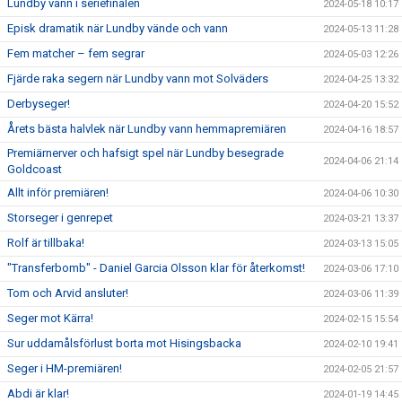
Lundby vann i seriefinalen
2024-05-18 10:17
Episk dramatik när Lundby vände och vann
2024-05-13 11:28
Fem matcher – fem segrar
2024-05-03 12:26
Fjärde raka segern när Lundby vann mot Solväders
2024-04-25 13:32
Derbyseger!
2024-04-20 15:52
Årets bästa halvlek när Lundby vann hemmapremiären
2024-04-16 18:57
Premiärnerver och hafsigt spel när Lundby besegrade
2024-04-06 21:14
Goldcoast
Allt inför premiären!
2024-04-06 10:30
Storseger i genrepet
2024-03-21 13:37
Rolf är tillbaka!
2024-03-13 15:05
"Transferbomb" - Daniel Garcia Olsson klar för återkomst!
2024-03-06 17:10
Tom och Arvid ansluter!
2024-03-06 11:39
Seger mot Kärra!
2024-02-15 15:54
Sur uddamålsförlust borta mot Hisingsbacka
2024-02-10 19:41
Seger i HM-premiären!
2024-02-05 21:57
Abdi är klar!
2024-01-19 14:45