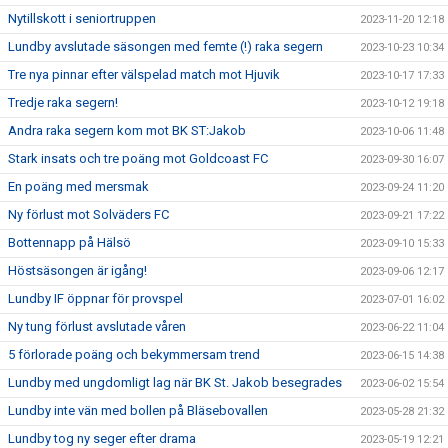
Nytillskott i seniortruppen
2023-11-20 12:18
Lundby avslutade säsongen med femte (!) raka segern
2023-10-23 10:34
Tre nya pinnar efter välspelad match mot Hjuvik
2023-10-17 17:33
Tredje raka segern!
2023-10-12 19:18
Andra raka segern kom mot BK ST:Jakob
2023-10-06 11:48
Stark insats och tre poäng mot Goldcoast FC
2023-09-30 16:07
En poäng med mersmak
2023-09-24 11:20
Ny förlust mot Solväders FC
2023-09-21 17:22
Bottennapp på Hälsö
2023-09-10 15:33
Höstsäsongen är igång!
2023-09-06 12:17
Lundby IF öppnar för provspel
2023-07-01 16:02
Ny tung förlust avslutade våren
2023-06-22 11:04
5 förlorade poäng och bekymmersam trend
2023-06-15 14:38
Lundby med ungdomligt lag när BK St. Jakob besegrades
2023-06-02 15:54
Lundby inte vän med bollen på Bläsebovallen
2023-05-28 21:32
Lundby tog ny seger efter drama
2023-05-19 12:21