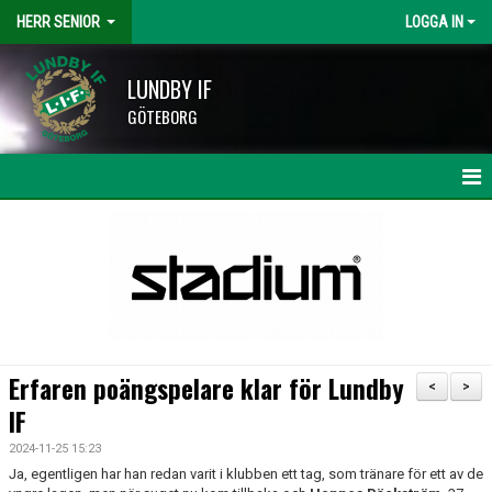
HERR SENIOR
LOGGA IN
LUNDBY IF
GÖTEBORG
HEM
NYHETER
KALENDER
MATCHER
Erfaren poängspelare klar för Lundby
<
>
TRUPPEN
IF
2024-11-25 15:23
BILDGALLERI
Ja, egentligen har han redan varit i klubben ett tag, som tränare för ett av de