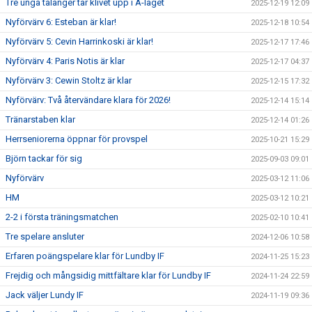
Tre unga talanger tar klivet upp i A-laget
2025-12-19 12:09
Nyförvärv 6: Esteban är klar!
2025-12-18 10:54
Nyförvärv 5: Cevin Harrinkoski är klar!
2025-12-17 17:46
Nyförvärv 4: Paris Notis är klar
2025-12-17 04:37
Nyförvärv 3: Cewin Stoltz är klar
2025-12-15 17:32
Nyförvärv: Två återvändare klara för 2026!
2025-12-14 15:14
Tränarstaben klar
2025-12-14 01:26
Herrseniorerna öppnar för provspel
2025-10-21 15:29
Björn tackar för sig
2025-09-03 09:01
Nyförvärv
2025-03-12 11:06
HM
2025-03-12 10:21
2-2 i första träningsmatchen
2025-02-10 10:41
Tre spelare ansluter
2024-12-06 10:58
Erfaren poängspelare klar för Lundby IF
2024-11-25 15:23
Frejdig och mångsidig mittfältare klar för Lundby IF
2024-11-24 22:59
Jack väljer Lundy IF
2024-11-19 09:36