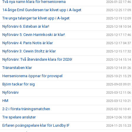
Två nya namn klara för herrseniorerna
2026-01-22 17:46
14-årige Emil Gundersen tar klivet upp i A-laget
2025-12-25 17:09
Tre unga talanger tar klivet upp i A-laget
2025-12-19 12:09
Nyförvärv 6: Esteban är klar!
2025-12-18 10:54
Nyförvärv 5: Cevin Harrinkoski är klar!
2025-12-17 17:46
Nyförvärv 4: Paris Notis är klar
2025-12-17 04:37
Nyförvärv 3: Cewin Stoltz är klar
2025-12-15 17:32
Nyförvärv: Två återvändare klara för 2026!
2025-12-14 15:14
Tränarstaben klar
2025-12-14 01:26
Herrseniorerna öppnar för provspel
2025-10-21 15:29
Björn tackar för sig
2025-09-03 09:01
Nyförvärv
2025-03-12 11:06
HM
2025-03-12 10:21
2-2 i första träningsmatchen
2025-02-10 10:41
Tre spelare ansluter
2024-12-06 10:58
Erfaren poängspelare klar för Lundby IF
2024-11-25 15:23