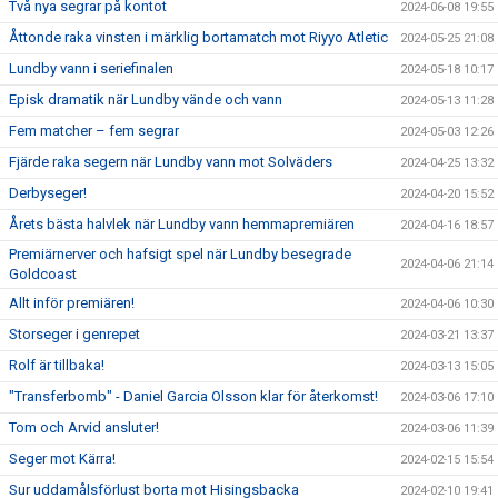
Två nya segrar på kontot
2024-06-08 19:55
Åttonde raka vinsten i märklig bortamatch mot Riyyo Atletic
2024-05-25 21:08
Lundby vann i seriefinalen
2024-05-18 10:17
Episk dramatik när Lundby vände och vann
2024-05-13 11:28
Fem matcher – fem segrar
2024-05-03 12:26
Fjärde raka segern när Lundby vann mot Solväders
2024-04-25 13:32
Derbyseger!
2024-04-20 15:52
Årets bästa halvlek när Lundby vann hemmapremiären
2024-04-16 18:57
Premiärnerver och hafsigt spel när Lundby besegrade
2024-04-06 21:14
Goldcoast
Allt inför premiären!
2024-04-06 10:30
Storseger i genrepet
2024-03-21 13:37
Rolf är tillbaka!
2024-03-13 15:05
"Transferbomb" - Daniel Garcia Olsson klar för återkomst!
2024-03-06 17:10
Tom och Arvid ansluter!
2024-03-06 11:39
Seger mot Kärra!
2024-02-15 15:54
Sur uddamålsförlust borta mot Hisingsbacka
2024-02-10 19:41