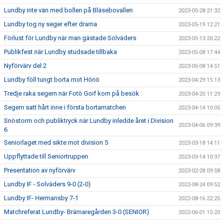
Lundby inte vän med bollen på Bläsebovallen
2023-05-28 21:32
Lundby tog ny seger efter drama
2023-05-19 12:21
Förlust för Lundby när man gästade Solväders
2023-05-13 20:22
Publikfest när Lundby studsade tillbaka
2023-05-08 17:44
Nyförvärv del 2
2023-05-08 14:51
Lundby föll tungt borta mot Hönö
2023-04-29 15:13
Tredje raka segern när Fotö Goif kom på besök
2023-04-20 11:29
Segern satt hårt inne i första bortamatchen
2023-04-14 10:05
Snöstorm och publiktryck när Lundby inledde året i Division
2023-04-06 09:39
6
Seniorlaget med sikte mot division 5
2023-03-18 14:11
Uppflyttade till Seniortruppen
2023-03-14 10:37
Presentation av nyförvärv
2023-02-28 09:58
Lundby IF - Solväders 9-0 (2-0)
2022-08-24 09:52
Lundby IF- Hermansby 7-1
2022-08-16 22:25
Matchreferat Lundby- Brämaregården 3-0 (SENIOR)
2022-06-01 15:20