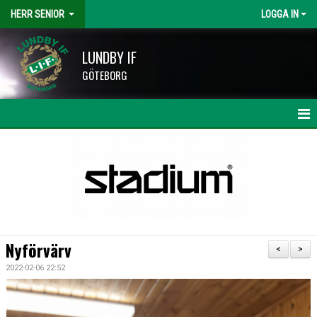
HERR SENIOR
LOGGA IN
LUNDBY IF
GÖTEBORG
HEM
NYHETER
KALENDER
MATCHER
Nyförvärv
<
>
TRUPPEN
2022-02-06 22:52
BILDGALLERI