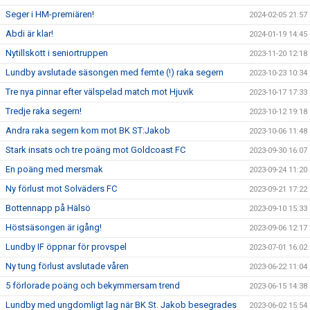
Seger i HM-premiären!
2024-02-05 21:57
Abdi är klar!
2024-01-19 14:45
Nytillskott i seniortruppen
2023-11-20 12:18
Lundby avslutade säsongen med femte (!) raka segern
2023-10-23 10:34
Tre nya pinnar efter välspelad match mot Hjuvik
2023-10-17 17:33
Tredje raka segern!
2023-10-12 19:18
Andra raka segern kom mot BK ST:Jakob
2023-10-06 11:48
Stark insats och tre poäng mot Goldcoast FC
2023-09-30 16:07
En poäng med mersmak
2023-09-24 11:20
Ny förlust mot Solväders FC
2023-09-21 17:22
Bottennapp på Hälsö
2023-09-10 15:33
Höstsäsongen är igång!
2023-09-06 12:17
Lundby IF öppnar för provspel
2023-07-01 16:02
Ny tung förlust avslutade våren
2023-06-22 11:04
5 förlorade poäng och bekymmersam trend
2023-06-15 14:38
Lundby med ungdomligt lag när BK St. Jakob besegrades
2023-06-02 15:54