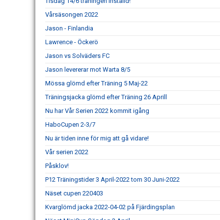
Tisdag 14/6 träningen inställd!
Vårsäsongen 2022
Jason - Finlandia
Lawrence - Öckerö
Jason vs Solväders FC
Jason levererar mot Warta 8/5
Mössa glömd efter Träning 5 Maj-22
Träningsjacka glömd efter Träning 26 Aprill
Nu har Vår Serien 2022 kommit igång
HaboCupen 2-3/7
Nu är tiden inne för mig att gå vidare!
Vår serien 2022
Påsklov!
P12 Träningstider 3 April-2022 tom 30 Juni-2022
Näset cupen 220403
Kvarglömd jacka 2022-04-02 på Fjärdingsplan