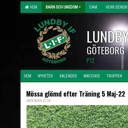
HEM
BARN OCH UNGDOM
DAM
HERR SENIOR
LUNDBY
GÖTEBORG
P12
HEM
NYHETER
KALENDER
MATCHER
TRUPPEN
Mössa glömd efter Träning 5 Maj-22
2022-05-05 21:18