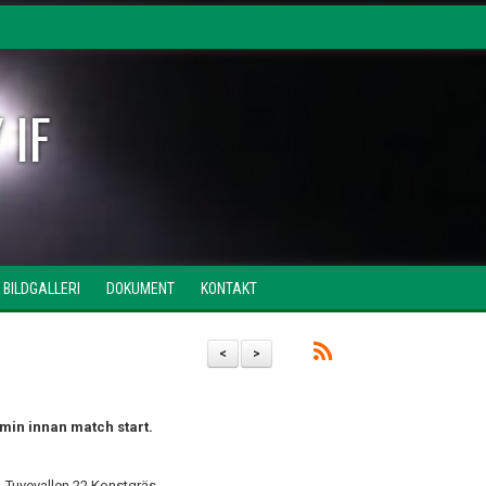
 IF
BILDGALLERI
DOKUMENT
KONTAKT
<
>
 min innan match start.
 Tuvevallen 22 Konstgräs