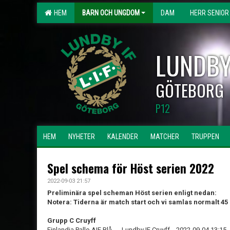
HEM
BARN OCH UNGDOM
DAM
HERR SENIOR
LUNDBY
GÖTEBORG
P12
HEM
NYHETER
KALENDER
MATCHER
TRUPPEN
Spel schema för Höst serien 2022
2022-09-03 21:57
Preliminära spel scheman Höst serien enligt nedan:
Notera: Tiderna är match start och vi samlas normalt 45
Grupp C Cruyff
Finlandia Pallo AIF Blå - Lundby IF Cruyff 2022-09-04 13:15