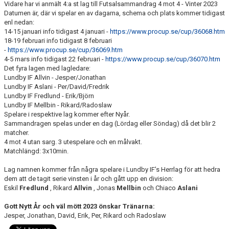
Vidare har vi anmält 4:a st lag till Futsalsammandrag 4 mot 4 - Vinter 2023
DOKUMENT
Datumen är, där vi spelar en av dagarna, schema och plats kommer tidigast
enl nedan:
KONTAKT
14-15 januari info tidigast 4 januari -
https://www.procup.se/cup/36068.htm
18-19 februari info tidigast 8 februari
-
https://www.procup.se/cup/36069.htm
4-5 mars info tidigast 22 februari -
https://www.procup.se/cup/36070.htm
Det fyra lagen med lagledare:
Lundby IF Allvin - Jesper/Jonathan
Lundby IF Aslani - Per/David/Fredrik
Lundby IF Fredlund - Erik/Björn
Lundby IF Mellbin - Rikard/Radoslaw
Spelare i respektive lag kommer efter Nyår.
Sammandragen spelas under en dag (Lördag eller Söndag) då det blir 2
matcher.
4 mot 4 utan sarg. 3 utespelare och en målvakt.
Matchlängd: 3x10min.
Lag namnen kommer från några spelare i Lundby IF’s Herrlag för att hedra
dem att de tagit serie vinsten i år och gått upp en division:
Eskil
Fredlund
, Rikard
Allvin
, Jonas
Mellbin
och Chiaco
Aslani
Gott Nytt År och väl mött 2023 önskar Tränarna:
Jesper, Jonathan, David, Erik, Per, Rikard och Radoslaw