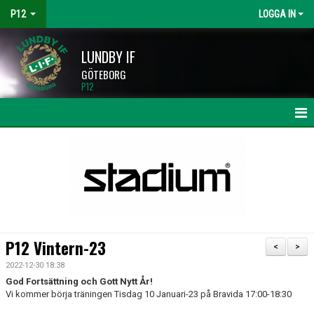
P12
LOGGA IN
LUNDBY IF
GÖTEBORG
P12
HEM
NYHETER
KALENDER
MATCHER
P12 Vintern-23
<
>
TRUPPEN
2022-12-30 18:38
God Fortsättning och Gott Nytt År!
BILDGALLERI
Vi kommer börja träningen Tisdag 10 Januari-23 på Bravida 17:00-18:30