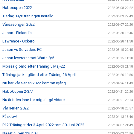
Habocupen 2022
2022-08-08 22:22
Tisdag 14/6 träningen inställd!
2022-06-09 22:49
Vårsäsongen 2022
2022-06-07 22:20
Jason - Finlandia
2022-05-30 13:46
Lawrence - Öckerö
2022-05-28 11:38
Jason vs Solväders FC
2022-05-15 22:45
Jason levererar mot Warta 8/5
2022-05-15 11:10
Mössa glömd efter Träning 5 Maj-22
2022-05-05 21:18
Träningsjacka glömd efter Träning 26 Aprill
2022-04-26 19:56
Nu har Vår Serien 2022 kommit igång
2022-04-26 11:43
HaboCupen 2-3/7
2022-04-21 20:20
Nu är tiden inne för mig att gå vidare!
2022-04-21 20:14
Vår serien 2022
2022-04-18 20:57
Påsklov!
2022-04-13 15:46
P12 Träningstider 3 April-2022 tom 30 Juni-2022
2022-04-07 21:49
Näset cupen 220403
2022-04-03 20:56