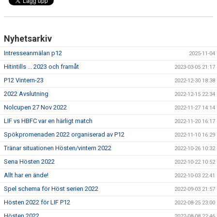
Nyhetsarkiv
Intresseanmälan p12
2025-11-04
Hitintills ... 2023 och framåt
2023-03-05 21:17
P12 Vintern-23
2022-12-30 18:38
2022 Avslutning
2022-12-15 22:34
Nolcupen 27 Nov 2022
2022-11-27 14:14
LIF vs HBFC var en härligt match
2022-11-20 16:17
Spökpromenaden 2022 organiserad av P12
2022-11-10 16:29
Tränar situationen Hösten/vintern 2022
2022-10-26 10:32
Sena Hösten 2022
2022-10-22 10:52
Allt har en ände!
2022-10-03 22:41
Spel schema för Höst serien 2022
2022-09-03 21:57
Hösten 2022 för LIF P12
2022-08-25 23:00
Hösten 2022
2022-08-08 22:46