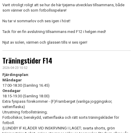
Varit otroligt roligt att se hur de här tjejerna utvecklas tillsammans, både
som vänner och som fotbollsspelare!
Nu tar vi sommarlov och ses igen i höst!
Tack för en fin avslutning tillsammans med F12 i helgen med!
Njut av solen, värmen och glassen tills vi ses igen!
Träningstider F14
2026-04-23 10:52
Fjärdingsplan
:
Måndagar
17.00-18.30 (Samling 16.45)
Onsdagar
18.15-19.30 (Samling 18.00)
Extra fyspass förekommer - (F)Framberget (vanliga joggingskor,
vattenflaska)
Utrustning fotbollsträning;
Fotbollskor, benskydd, vattenflaska och rätt sorts träningskläder för
fotboll.
(LUNDBY IF KLÄDER VID INSKRVNING I LAGET; svarta shorts, grön