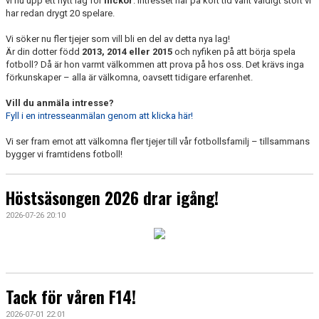
vi nu upp ett nytt lag för
flickor
. Intresset har på kort tid varit väldigt stort vi
DOKUMENT
har redan drygt 20 spelare.
KONTAKT
Vi söker nu fler tjejer som vill bli en del av detta nya lag!
Är din dotter född
2013, 2014 eller 2015
och nyfiken på att börja spela
fotboll? Då är hon varmt välkommen att prova på hos oss. Det krävs inga
CUPER 2026/2027
förkunskaper – alla är välkomna, oavsett tidigare erfarenhet.
Vill du anmäla intresse?
Fyll i en intresseanmälan genom att klicka här!
Vi ser fram emot att välkomna fler tjejer till vår fotbollsfamilj – tillsammans
bygger vi framtidens fotboll!
Höstsäsongen 2026 drar igång!
2026-07-26 20:10
Tack för våren F14!
2026-07-01 22:01