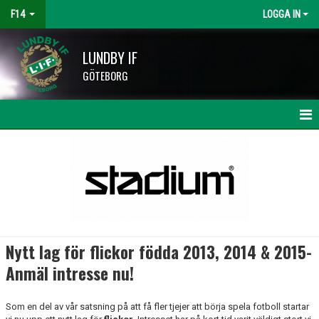
F14
LOGGA IN
LUNDBY IF
GÖTEBORG
HEM
NYHETER
KALENDER
MATCHER
Nytt lag för flickor födda 2013, 2014 & 2015-
TRUPPEN
Anmäl intresse nu!
BILDGALLERI
Som en del av vår satsning på att få fler tjejer att börja spela fotboll startar