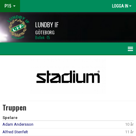
P15
LOGGA IN
LUNDBY IF
GÖTEBORG
Bollek -15
HEM
NYHETER
KALENDER
MATCHER
Truppen
TRUPPEN
Spelare
Adam Andersson
10 år
BILDGALLERI
Alfred Stenfelt
11 år