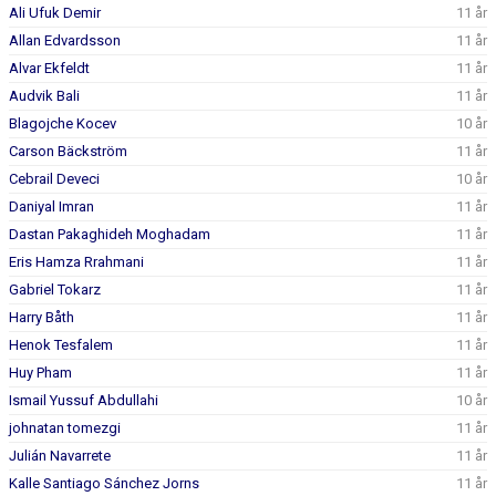
DOKUMENT
Ali Ufuk Demir
11 år
Allan Edvardsson
11 år
KONTAKT
Alvar Ekfeldt
11 år
Audvik Bali
11 år
Blagojche Kocev
10 år
Carson Bäckström
11 år
Cebrail Deveci
10 år
Daniyal Imran
11 år
Dastan Pakaghideh Moghadam
11 år
Eris Hamza Rrahmani
11 år
Gabriel Tokarz
11 år
Harry Båth
11 år
Henok Tesfalem
11 år
Huy Pham
11 år
Ismail Yussuf Abdullahi
10 år
johnatan tomezgi
11 år
Julián Navarrete
11 år
Kalle Santiago Sánchez Jorns
11 år