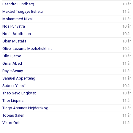
Leandro Lundberg
10 år
Makbel Tsegaye Eshetu
11 år
Mohammed Nizal
11 år
Noa Purivatra
10 år
Noah Adolfsson
10 år
Okan Mustafa
10 år
Oliver Lezama Mozhzhukhina
10 år
Olle Hjärpe
10 år
Omar Abed
11 år
Rayie Senay
11 år
Samuel Appenteng
11 år
Subeer Yaasiin
10 år
Theo Sevo Engkvist
10 år
Thor Liepins
11 år
Tiago Antunes Nejderskog
11 år
Tobias Salén
11 år
Viktor Odh
11 år