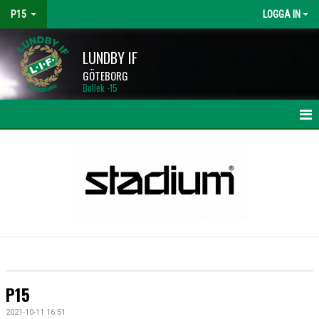
P15
LOGGA IN
LUNDBY IF
GÖTEBORG
Bollek -15
HEM
NYHETER
KALENDER
MATCHER
TRUPPEN
P15
BILDGALLERI
2021-10-11 16:51