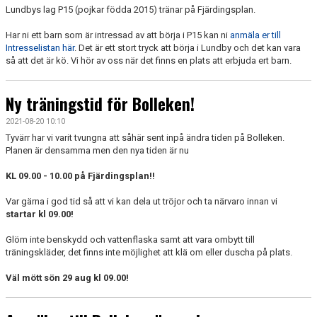
DOKUMENT
Lundbys lag P15 (pojkar födda 2015) tränar på Fjärdingsplan.
Har ni ett barn som är intressad av att börja i P15 kan ni
anmäla er till
KONTAKT
Intresselistan här
. Det är ett stort tryck att börja i Lundby och det kan vara
så att det är kö. Vi hör av oss när det finns en plats att erbjuda ert barn.
Ny träningstid för Bolleken!
2021-08-20 10:10
Tyvärr har vi varit tvungna att såhär sent inpå ändra tiden på Bolleken.
Planen är densamma men den nya tiden är nu
KL 09.00 - 10.00 på Fjärdingsplan!!
Var gärna i god tid så att vi kan dela ut tröjor och ta närvaro innan vi
startar kl 09.00!
Glöm inte benskydd och vattenflaska samt att vara ombytt till
träningskläder, det finns inte möjlighet att klä om eller duscha på plats.
Väl mött sön 29 aug kl 09.00!