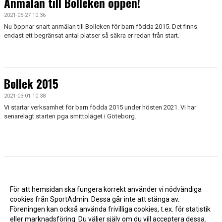
Anmälan till Bolleken öppen!
2021-05-27 10:36
Nu öppnar snart anmälan till Bolleken för barn födda 2015. Det finns
endast ett begränsat antal platser så säkra er redan från start.
Bollek 2015
2021-03-01 10:38
Vi startar verksamhet för barn födda 2015 under hösten 2021. Vi har
senarelagt starten pga smittoläget i Göteborg.
För att hemsidan ska fungera korrekt använder vi nödvändiga
cookies från SportAdmin. Dessa går inte att stänga av.
Föreningen kan också använda frivilliga cookies, t.ex. för statistik
eller marknadsföring. Du väljer själv om du vill acceptera dessa.