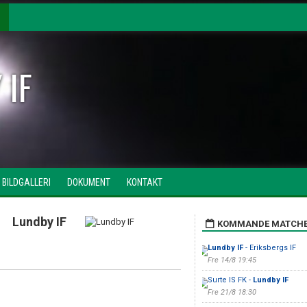
 IF
BILDGALLERI
DOKUMENT
KONTAKT
Lundby IF
KOMMANDE MATCH
Lundby IF
- Eriksbergs IF
Fre 14/8 19:45
Surte IS FK -
Lundby IF
Fre 21/8 18:30