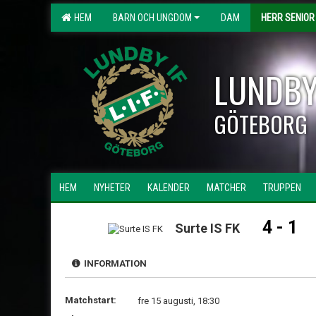
HEM
BARN OCH UNGDOM
DAM
HERR SENIOR
LUNDBY
GÖTEBORG
HEM
NYHETER
KALENDER
MATCHER
TRUPPEN
4 - 1
Surte IS FK
INFORMATION
Matchstart:
fre 15 augusti, 18:30