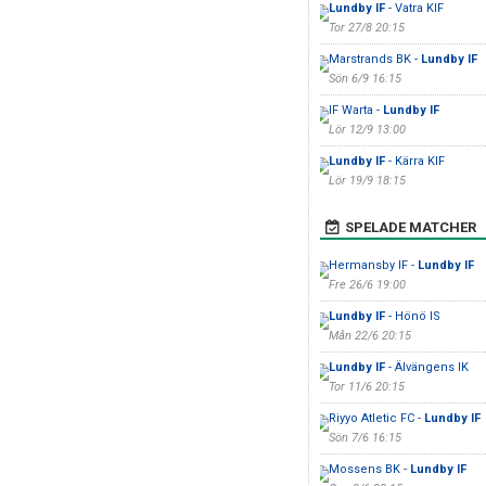
Lundby IF
- Vatra KIF
Tor 27/8 20:15
Marstrands BK -
Lundby IF
Sön 6/9 16:15
IF Warta -
Lundby IF
Lör 12/9 13:00
Lundby IF
- Kärra KIF
Lör 19/9 18:15
SPELADE MATCHER
Hermansby IF -
Lundby IF
Fre 26/6 19:00
Lundby IF
- Hönö IS
Mån 22/6 20:15
Lundby IF
- Älvängens IK
Tor 11/6 20:15
Riyyo Atletic FC -
Lundby IF
Sön 7/6 16:15
Mossens BK -
Lundby IF