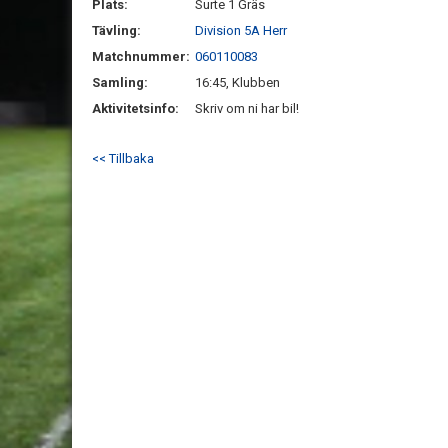
Plats:
Surte 1 Gräs
Tävling:
Division 5A Herr
Matchnummer:
060110083
Samling:
16:45, Klubben
Aktivitetsinfo:
Skriv om ni har bil!
<< Tillbaka