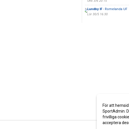
Ons 3/6 20:15
Lundby IF
- Romelanda UF
Lör 30/5 16:30
För att hemsid
SportAdmin. De
frivilliga cooki
acceptera des