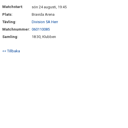
DOKUMENT
Matchstart:
sön 24 augusti, 19:45
Plats:
Bravida Arena
KONTAKT
Tävling:
Division 5A Herr
Matchnummer:
060110085
Samling:
18:30, Klubben
<< Tillbaka