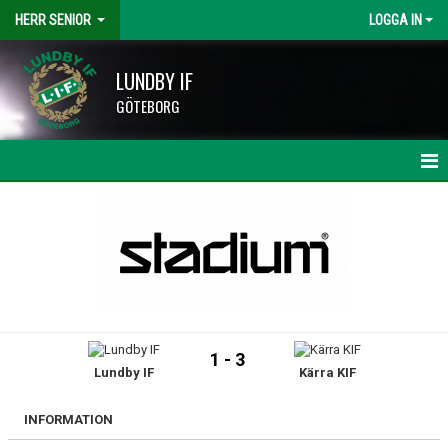
HERR SENIOR
LOGGA IN
LUNDBY IF
GÖTEBORG
HEM
NYHETER
KALENDER
MATCHER
1 - 3
Lundby IF
Kärra KIF
TRUPPEN
BILDGALLERI
INFORMATION