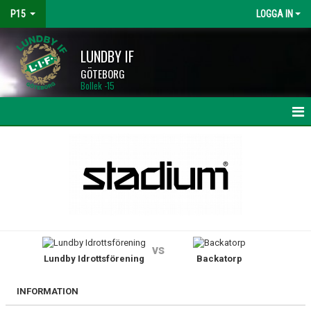
P15
LOGGA IN
LUNDBY IF
GÖTEBORG
Bollek -15
HEM
NYHETER
KALENDER
MATCHER
vs
Lundby Idrottsförening
Backatorp
TRUPPEN
BILDGALLERI
INFORMATION