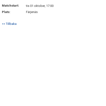
DOKUMENT
Matchstart:
tis 01 oktober, 17:00
Plats:
Färjenäs
KONTAKT
<< Tillbaka