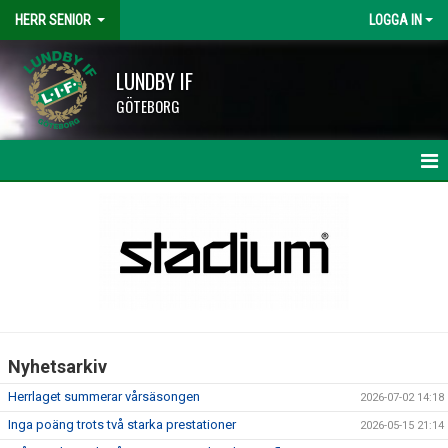
HERR SENIOR
LOGGA IN
LUNDBY IF
GÖTEBORG
HEM
NYHETER
KALENDER
MATCHER
Nyhetsarkiv
TRUPPEN
Herrlaget summerar vårsäsongen
2026-07-02 14:18
BILDGALLERI
Inga poäng trots två starka prestationer
2026-05-15 21:14