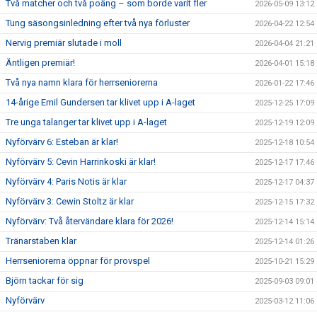
Två matcher och två poäng – som borde varit fler
2026-05-09 13:12
DOKUMENT
Tung säsongsinledning efter två nya förluster
2026-04-22 12:54
KONTAKT
Nervig premiär slutade i moll
2026-04-04 21:21
Äntligen premiär!
2026-04-01 15:18
Två nya namn klara för herrseniorerna
2026-01-22 17:46
14-årige Emil Gundersen tar klivet upp i A-laget
2025-12-25 17:09
Tre unga talanger tar klivet upp i A-laget
2025-12-19 12:09
Nyförvärv 6: Esteban är klar!
2025-12-18 10:54
Nyförvärv 5: Cevin Harrinkoski är klar!
2025-12-17 17:46
Nyförvärv 4: Paris Notis är klar
2025-12-17 04:37
Nyförvärv 3: Cewin Stoltz är klar
2025-12-15 17:32
Nyförvärv: Två återvändare klara för 2026!
2025-12-14 15:14
Tränarstaben klar
2025-12-14 01:26
Herrseniorerna öppnar för provspel
2025-10-21 15:29
Björn tackar för sig
2025-09-03 09:01
Nyförvärv
2025-03-12 11:06