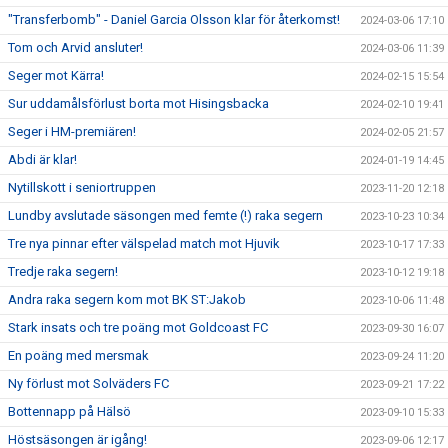
"Transferbomb" - Daniel Garcia Olsson klar för återkomst!
2024-03-06 17:10
Tom och Arvid ansluter!
2024-03-06 11:39
Seger mot Kärra!
2024-02-15 15:54
Sur uddamålsförlust borta mot Hisingsbacka
2024-02-10 19:41
Seger i HM-premiären!
2024-02-05 21:57
Abdi är klar!
2024-01-19 14:45
Nytillskott i seniortruppen
2023-11-20 12:18
Lundby avslutade säsongen med femte (!) raka segern
2023-10-23 10:34
Tre nya pinnar efter välspelad match mot Hjuvik
2023-10-17 17:33
Tredje raka segern!
2023-10-12 19:18
Andra raka segern kom mot BK ST:Jakob
2023-10-06 11:48
Stark insats och tre poäng mot Goldcoast FC
2023-09-30 16:07
En poäng med mersmak
2023-09-24 11:20
Ny förlust mot Solväders FC
2023-09-21 17:22
Bottennapp på Hälsö
2023-09-10 15:33
Höstsäsongen är igång!
2023-09-06 12:17