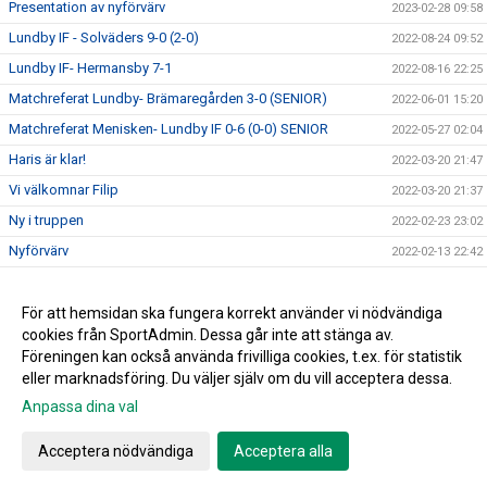
Presentation av nyförvärv
2023-02-28 09:58
Lundby IF - Solväders 9-0 (2-0)
2022-08-24 09:52
Lundby IF- Hermansby 7-1
2022-08-16 22:25
Matchreferat Lundby- Brämaregården 3-0 (SENIOR)
2022-06-01 15:20
Matchreferat Menisken- Lundby IF 0-6 (0-0) SENIOR
2022-05-27 02:04
Haris är klar!
2022-03-20 21:47
Vi välkomnar Filip
2022-03-20 21:37
Ny i truppen
2022-02-23 23:02
Nyförvärv
2022-02-13 22:42
Nyförvärv
2022-02-06 22:55
Nyförvärv
För att hemsidan ska fungera korrekt använder vi nödvändiga
2022-02-06 22:52
cookies från SportAdmin. Dessa går inte att stänga av.
2022-02-06 22:44
Föreningen kan också använda frivilliga cookies, t.ex. för statistik
eller marknadsföring. Du väljer själv om du vill acceptera dessa.
Anpassa dina val
Cookie-inställningar
Gå till Webbversion
Acceptera nödvändiga
Acceptera alla