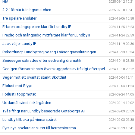
HM
2025-03-12 10:21
2-2 i första träningsmatchen
2025-02-10 10:41
Tre spelare ansluter
2024-12-06 10:58
Erfaren poängspelare klar för Lundby IF
2024-11-25 15:23
Frejdig och mångsidig mittfältare klar för Lundby IF
2024-11-24 22:59
Jack väljer Lundy IF
2024-11-19 09:36
Rekordungt Lundby tog poäng i säsongsavslutningen
2024-10-23 13:34
Serieseger säkrades efter sedvanlig dramatik
2024-10-18 23:38
Gedigen försvarsinsats överskuggades av tråkigt efterspel
2024-10-18 23:12
Seger mot ett oväntat starkt Skottfint
2024-10-04 12:11
Förlust mot Riyyo
2024-10-04 11:24
Förlust i toppmötet
2024-09-24 14:05
Uddamålsvinst i skärgården
2024-09-14 19:02
Tvåsiffrigt när Lundby besegrade Göteborgs AIF
2024-09-09 20:59
Lundby tillbaka på vinnarspåret
2024-09-03 07:38
Fyra nya spelare ansluter till herrseniorerna
2024-08-29 15:41