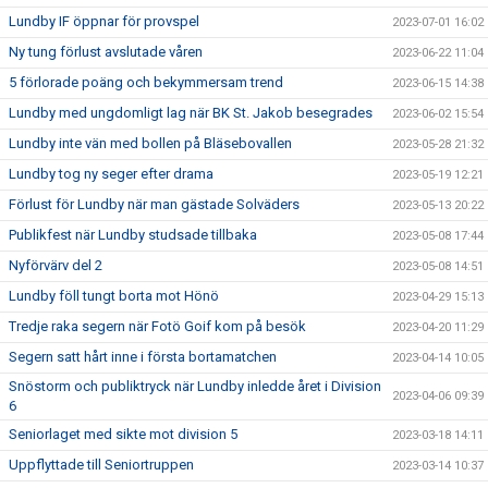
Lundby IF öppnar för provspel
2023-07-01 16:02
Ny tung förlust avslutade våren
2023-06-22 11:04
5 förlorade poäng och bekymmersam trend
2023-06-15 14:38
Lundby med ungdomligt lag när BK St. Jakob besegrades
2023-06-02 15:54
Lundby inte vän med bollen på Bläsebovallen
2023-05-28 21:32
Lundby tog ny seger efter drama
2023-05-19 12:21
Förlust för Lundby när man gästade Solväders
2023-05-13 20:22
Publikfest när Lundby studsade tillbaka
2023-05-08 17:44
Nyförvärv del 2
2023-05-08 14:51
Lundby föll tungt borta mot Hönö
2023-04-29 15:13
Tredje raka segern när Fotö Goif kom på besök
2023-04-20 11:29
Segern satt hårt inne i första bortamatchen
2023-04-14 10:05
Snöstorm och publiktryck när Lundby inledde året i Division
2023-04-06 09:39
6
Seniorlaget med sikte mot division 5
2023-03-18 14:11
Uppflyttade till Seniortruppen
2023-03-14 10:37