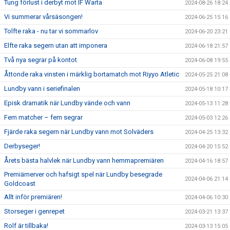
Tung förlust i derbyt mot IF Warta
2024-08-26 18:24
Vi summerar vårsäsongen!
2024-06-25 15:16
Tolfte raka - nu tar vi sommarlov
2024-06-20 23:21
Elfte raka segern utan att imponera
2024-06-18 21:57
Två nya segrar på kontot
2024-06-08 19:55
Åttonde raka vinsten i märklig bortamatch mot Riyyo Atletic
2024-05-25 21:08
Lundby vann i seriefinalen
2024-05-18 10:17
Episk dramatik när Lundby vände och vann
2024-05-13 11:28
Fem matcher – fem segrar
2024-05-03 12:26
Fjärde raka segern när Lundby vann mot Solväders
2024-04-25 13:32
Derbyseger!
2024-04-20 15:52
Årets bästa halvlek när Lundby vann hemmapremiären
2024-04-16 18:57
Premiärnerver och hafsigt spel när Lundby besegrade
2024-04-06 21:14
Goldcoast
Allt inför premiären!
2024-04-06 10:30
Storseger i genrepet
2024-03-21 13:37
Rolf är tillbaka!
2024-03-13 15:05