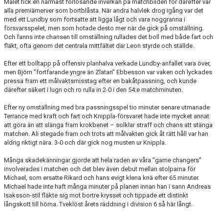
Målet fick en närmast förlösande inverkan på matchbilden för därefter var
alla premiärnerver som bortblåsta. När andra halvlek drog igång var det
med ett Lundby som fortsatte att ligga lågt och vara noggranna i
försvarsspelet, men som hotade desto mer när de gick på omställning.
Och fanns inte chansen till omställning rullades det boll med både fart och
fläkt, ofta genom det centrala mittfältet där Leon styrde och ställde.
Efter ett bolltapp på offensiv planhalva verkade Lundby-anfallet vara över,
men Björn ”fortfarande yngre än Zlatan” Ebbesson var vaken och lyckades
pressa fram ett målvaktsmisstag efter en bakåtpassning, och kunde
därefter säkert i lugn och ro rulla in 2-0 i den 54:e matchminuten.
Efter ny omställning med bra passningsspel tio minuter senare utmanade
Terrance med kraft och fart och Knippla-försvaret hade inte mycket annat
att göra än att slänga fram krokbenet – solklar straff och chans att stänga
matchen. Ali stegade fram och trots att målvakten gick åt rätt håll var han
aldrig riktigt nära. 3-0 och där gick nog musten ur Knippla.
Många skadekänningar gjorde att hela raden av våra ”game changers”
involverades i matchen och det blev även debut mellan stolparna för
Michael, som ersatte Rikard och hans evigt klena knä efter 65 minuter.
Michael hade inte haft många minuter på planen innan han i sann Andreas
Isaksson-stil fläkte sig mot bortre krysset och tippade ett distinkt
långskott till hörna. Tveklöst årets räddning i division 6 så här långt.