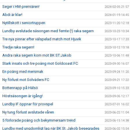
Seger i HM-premiären!
2024-02-05 21:57
Abdi är klar!
2024-01-19 14:45
Nytillskott i seniortruppen
2023-11-20 12:18
Lundby avslutade säsongen med femte (!) raka segern
2023-10-23 10:34
Tre nya pinnar efter välspelad match mot Hjuvik
2023-10-17 17:33
Tredje raka segern!
2023-10-12 19:18
Andra raka segern kom mot BK ST:Jakob
2023-10-06 11:48
Stark insats och tre poäng mot Goldcoast FC
2023-09-30 16:07
En poäng med mersmak
2023-09-24 11:20
Ny förlust mot Solväders FC
2023-09-21 17:22
Bottennapp på Hälsö
2023-09-10 15:33
Höstsäsongen är igång!
2023-09-06 12:17
Lundby IF öppnar för provspel
2023-07-01 16:02
Ny tung förlust avslutade våren
2023-06-22 11:04
5 förlorade poäng och bekymmersam trend
2023-06-15 14:38
Lundby med ungdomligt lag när BK St. Jakob besegrades
2023-06-02 15:54