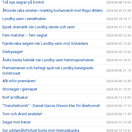
Två nya segrar på kontot
2024-06-08 19:55
Åttonde raka vinsten i märklig bortamatch mot Riyyo Atletic
2024-05-25 21:08
Lundby vann i seriefinalen
2024-05-18 10:17
Episk dramatik när Lundby vände och vann
2024-05-13 11:28
Fem matcher – fem segrar
2024-05-03 12:26
Fjärde raka segern när Lundby vann mot Solväders
2024-04-25 13:32
Derbyseger!
2024-04-20 15:52
Årets bästa halvlek när Lundby vann hemmapremiären
2024-04-16 18:57
Premiärnerver och hafsigt spel när Lundby besegrade
2024-04-06 21:14
Goldcoast
Allt inför premiären!
2024-04-06 10:30
Storseger i genrepet
2024-03-21 13:37
Rolf är tillbaka!
2024-03-13 15:05
"Transferbomb" - Daniel Garcia Olsson klar för återkomst!
2024-03-06 17:10
Tom och Arvid ansluter!
2024-03-06 11:39
Seger mot Kärra!
2024-02-15 15:54
Sur uddamålsförlust borta mot Hisingsbacka
2024-02-10 19:41