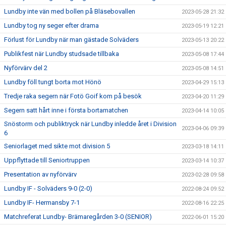
Lundby inte vän med bollen på Bläsebovallen
2023-05-28 21:32
Lundby tog ny seger efter drama
2023-05-19 12:21
Förlust för Lundby när man gästade Solväders
2023-05-13 20:22
Publikfest när Lundby studsade tillbaka
2023-05-08 17:44
Nyförvärv del 2
2023-05-08 14:51
Lundby föll tungt borta mot Hönö
2023-04-29 15:13
Tredje raka segern när Fotö Goif kom på besök
2023-04-20 11:29
Segern satt hårt inne i första bortamatchen
2023-04-14 10:05
Snöstorm och publiktryck när Lundby inledde året i Division
2023-04-06 09:39
6
Seniorlaget med sikte mot division 5
2023-03-18 14:11
Uppflyttade till Seniortruppen
2023-03-14 10:37
Presentation av nyförvärv
2023-02-28 09:58
Lundby IF - Solväders 9-0 (2-0)
2022-08-24 09:52
Lundby IF- Hermansby 7-1
2022-08-16 22:25
Matchreferat Lundby- Brämaregården 3-0 (SENIOR)
2022-06-01 15:20