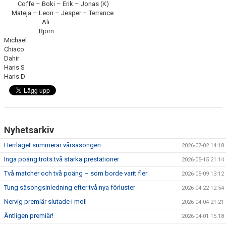
Coffe – Boki – Erik – Jonas (K)
Mateja – Leon – Jesper – Terrance
Ali
Björn
Michael
Chiaco
Dahir
Haris S
Haris D
Nyhetsarkiv
Herrlaget summerar vårsäsongen
2026-07-02 14:18
Inga poäng trots två starka prestationer
2026-05-15 21:14
Två matcher och två poäng – som borde varit fler
2026-05-09 13:12
Tung säsongsinledning efter två nya förluster
2026-04-22 12:54
Nervig premiär slutade i moll
2026-04-04 21:21
Äntligen premiär!
2026-04-01 15:18