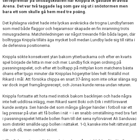
seriepremiär på onsdagskvällen när Knippla IK gästade Bravida
DOKUMENT
Arena. Det var två taggade lag som gav sig ut i snöstormen men
bara ett som skulle gå hem med tre poäng.
KONTAKT
Det kylslagna vädret hade inte lyckas avskräcka de trogna Lundbyfansen
som med både flaggor och hejaramsor skapade en fin inramning trots
minusgraderna. Matchinledningen var något trevande från båda lagen, där
bolltrygga Knippla tilläts äga mycket boll medan Lundby lade sig till rätta i
de defensiva positionerna.
Knippla sökte konsekvent ytan bakom ytterbackarna och efter en kvarts
spel började de hitta in mer och mer. Lundby fick ingen ordning på
passningsspelet, och efter ett bolltapp på mittplan kom matchens bästa
chans efter tjugo minuter där Knipplas högerytter blev helt friställd mot
Rikard i mål. Att försöka chippa en snart 37-åring som inte orkar slänga sig
var dock inget framgångsrecept, och Jonas kunde rensa undan returen.
Knippla fortsatte att hota med instick bakom backlinjen och hade några
inte helt uddlösa inlägg, men Rikard samt Boki och Erik i mittförsvaret
kunde avstyra. Sen hände det som många gånger händer i fotboll när ett
lag pressar på utan att få bollen i nät – i en snabb omställning med bra fart
i passningsspelet hittade bollen fram till det sena nyförvärvet Ali Sanduvac
som distinkt smällde upp bollen i nättaket. 1-0, kanske inte helt rättvist just
där och då, men oerhört skönt.