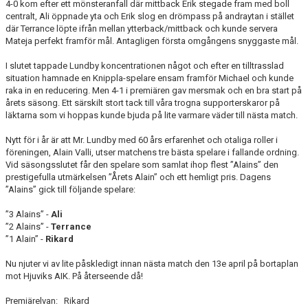
4-0 kom efter ett mönsteranfall där mittback Erik stegade fram med boll
centralt, Ali öppnade yta och Erik slog en drömpass på andraytan i stället
där Terrance löpte ifrån mellan ytterback/mittback och kunde servera
Mateja perfekt framför mål. Antagligen första omgångens snyggaste mål.
I slutet tappade Lundby koncentrationen något och efter en tilltrasslad
situation hamnade en Knippla-spelare ensam framför Michael och kunde
raka in en reducering. Men 4-1 i premiären gav mersmak och en bra start på
årets säsong. Ett särskilt stort tack till våra trogna supporterskaror på
läktarna som vi hoppas kunde bjuda på lite varmare väder till nästa match.
Nytt för i år är att Mr. Lundby med 60 års erfarenhet och otaliga roller i
föreningen, Alain Valli, utser matchens tre bästa spelare i fallande ordning.
Vid säsongsslutet får den spelare som samlat ihop flest ”Alains” den
prestigefulla utmärkelsen ”Årets Alain” och ett hemligt pris. Dagens
”Alains” gick till följande spelare:
”3 Alains” -
Ali
”2 Alains” -
Terrance
”1 Alain” -
Rikard
Nu njuter vi av lite påskledigt innan nästa match den 13e april på bortaplan
mot Hjuviks AIK. På återseende då!
Premiärelvan: Rikard