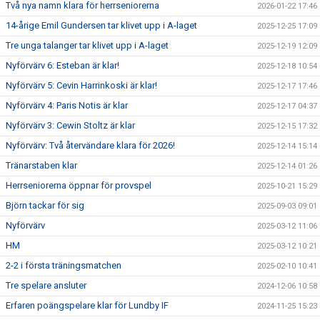
Två nya namn klara för herrseniorerna
2026-01-22 17:46
14-årige Emil Gundersen tar klivet upp i A-laget
2025-12-25 17:09
Tre unga talanger tar klivet upp i A-laget
2025-12-19 12:09
Nyförvärv 6: Esteban är klar!
2025-12-18 10:54
Nyförvärv 5: Cevin Harrinkoski är klar!
2025-12-17 17:46
Nyförvärv 4: Paris Notis är klar
2025-12-17 04:37
Nyförvärv 3: Cewin Stoltz är klar
2025-12-15 17:32
Nyförvärv: Två återvändare klara för 2026!
2025-12-14 15:14
Tränarstaben klar
2025-12-14 01:26
Herrseniorerna öppnar för provspel
2025-10-21 15:29
Björn tackar för sig
2025-09-03 09:01
Nyförvärv
2025-03-12 11:06
HM
2025-03-12 10:21
2-2 i första träningsmatchen
2025-02-10 10:41
Tre spelare ansluter
2024-12-06 10:58
Erfaren poängspelare klar för Lundby IF
2024-11-25 15:23