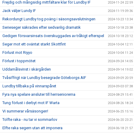
Frejdig och mångsidig mittfältare klar för Lundby IF
2024-11-24 22:59
Jack väljer Lundy IF
2024-11-19 09:36
Rekordungt Lundby tog poäng i säsongsavslutningen
2024-10-23 13:34
Serieseger säkrades efter sedvanlig dramatik
2024-10-18 23:38
Gedigen försvarsinsats överskuggades av tråkigt efterspel
2024-10-18 23:12
Seger mot ett oväntat starkt Skottfint
2024-10-04 12:11
Förlust mot Riyyo
2024-10-04 11:24
Förlust i toppmötet
2024-09-24 14:05
Uddamålsvinst i skärgården
2024-09-14 19:02
Tvåsiffrigt när Lundby besegrade Göteborgs AIF
2024-09-09 20:59
Lundby tillbaka på vinnarspåret
2024-09-03 07:38
Fyra nya spelare ansluter till herrseniorerna
2024-08-29 15:41
Tung förlust i derbyt mot IF Warta
2024-08-26 18:24
Vi summerar vårsäsongen!
2024-06-25 15:16
Tolfte raka - nu tar vi sommarlov
2024-06-20 23:21
Elfte raka segern utan att imponera
2024-06-18 21:57