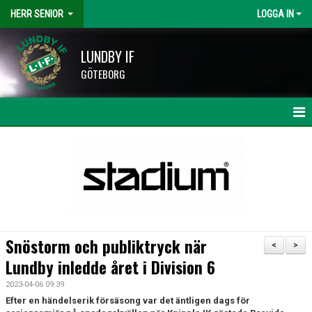
HERR SENIOR
LOGGA IN
LUNDBY IF
GÖTEBORG
HEM
NYHETER
KALENDER
MATCHER
Snöstorm och publiktryck när
<
>
TRUPPEN
Lundby inledde året i Division 6
2023-04-06 09:39
BILDGALLERI
Efter en händelserik försäsong var det äntligen dags för