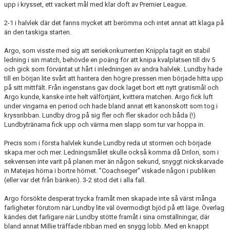
upp i krysset, ett vackert mål med klar doft av Premier League.
2-1 i halvlek där det fanns mycket att berömma och intet annat att klaga på
än den taskiga starten.
Argo, som visste med sig att seriekonkurrenten Knippla tagit en stabil
ledning i sin match, behövde en poäng för att knipa kvalplatsen till div 5
och gick som förväntat ut hårt i inledningen av andra halvlek. Lundby hade
till en början lite svårt att hantera den högre pressen men började hitta upp
på sitt mittfält. Från ingenstans gav dock laget bort ett nytt gratismål och
Argo kunde, kanske inte helt välförtjänt, kvittera matchen. Argo fick luft
under vingarna en period och hade bland annat ett kanonskott som tog i
kryssribban. Lundby drog på sig fler och fler skador och båda (!)
Lundbytränarna fick upp och värma men slapp som tur var hoppa in.
Precis som i första halvlek kunde Lundby reda ut stormen och började
skapa mer och mer. Ledningsmålet skulle också komma då Drilon, som i
sekvensen inte varit på planen mer än någon sekund, snyggt nickskarvade
in Matejas hörna i bortre hörnet. ”Coachseger” viskade någon i publiken
(eller var det från bänken). 3-2 stod det i alla fall.
Argo försökte desperat trycka framåt men skapade inte så värst många
farligheter förutom när Lundby lite väl övermodigt bjöd på ett läge. Överlag
kändes det farligare när Lundby stötte framåt i sina omställningar, där
bland annat Millie träffade ribban med en snygg lobb. Med en knappt