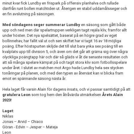
minut kvar fick Lundby en frispark på offensiv planhalva och rullade
därifrån runt bollen matchtiden ut. Återigen en stabil uddamålsseger och
en fin avslutning på säsongen.
Med söndagens seger summerar Lundby
en säsong som gått både
upp och ned men där spelartruppen verkligen tagit rejäla kliv, framför allt
under hösten. Det nya spelsättet, baserat på en högre grad av eget
bollinnehav, har fallit väl ut och sen skiftet har vi tagit 16 av 18 möjliga
poäng. Efter höstspurten skiljde det till slut bara ynka sex poäng till en
kvalplats upp till division 5, och även om det går att gräma sig över några
olyckliga poängtapp här och där så gläds vi åt de senaste resultaten och
att så många spelare kämpat på och tagit stora kliv som fotbollsspelare
under året. I slutet av matchen mot Argo hade Lundby hela sex stycken
tonåringar på planen, och med den typen av återväxt kan vi blicka fram
emot en spännande säsong nästa år.
Hela laget får varsin Alain för dagens insats, och vi passar samtidigt på att
gratulera Leon
som tog hem den åtråvärda utmärkelsen
Årets Alain
2023
!
Laget:
Niklas
Jonas – Arvid – Chiaco
Göran - Edvin – Jesper – Mateja
Leon