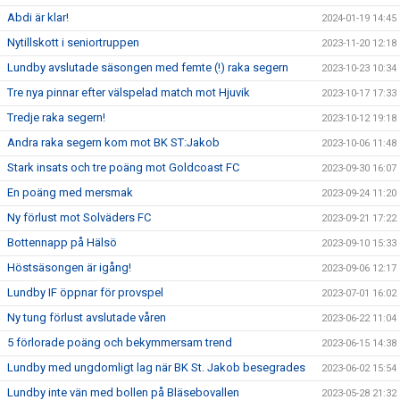
Abdi är klar!
2024-01-19 14:45
Nytillskott i seniortruppen
2023-11-20 12:18
Lundby avslutade säsongen med femte (!) raka segern
2023-10-23 10:34
Tre nya pinnar efter välspelad match mot Hjuvik
2023-10-17 17:33
Tredje raka segern!
2023-10-12 19:18
Andra raka segern kom mot BK ST:Jakob
2023-10-06 11:48
Stark insats och tre poäng mot Goldcoast FC
2023-09-30 16:07
En poäng med mersmak
2023-09-24 11:20
Ny förlust mot Solväders FC
2023-09-21 17:22
Bottennapp på Hälsö
2023-09-10 15:33
Höstsäsongen är igång!
2023-09-06 12:17
Lundby IF öppnar för provspel
2023-07-01 16:02
Ny tung förlust avslutade våren
2023-06-22 11:04
5 förlorade poäng och bekymmersam trend
2023-06-15 14:38
Lundby med ungdomligt lag när BK St. Jakob besegrades
2023-06-02 15:54
Lundby inte vän med bollen på Bläsebovallen
2023-05-28 21:32