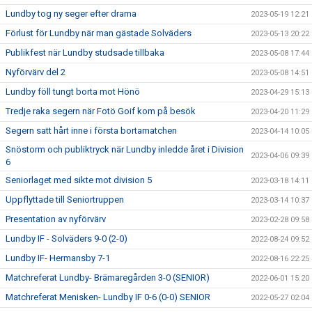
Lundby tog ny seger efter drama
2023-05-19 12:21
Förlust för Lundby när man gästade Solväders
2023-05-13 20:22
Publikfest när Lundby studsade tillbaka
2023-05-08 17:44
Nyförvärv del 2
2023-05-08 14:51
Lundby föll tungt borta mot Hönö
2023-04-29 15:13
Tredje raka segern när Fotö Goif kom på besök
2023-04-20 11:29
Segern satt hårt inne i första bortamatchen
2023-04-14 10:05
Snöstorm och publiktryck när Lundby inledde året i Division
2023-04-06 09:39
6
Seniorlaget med sikte mot division 5
2023-03-18 14:11
Uppflyttade till Seniortruppen
2023-03-14 10:37
Presentation av nyförvärv
2023-02-28 09:58
Lundby IF - Solväders 9-0 (2-0)
2022-08-24 09:52
Lundby IF- Hermansby 7-1
2022-08-16 22:25
Matchreferat Lundby- Brämaregården 3-0 (SENIOR)
2022-06-01 15:20
Matchreferat Menisken- Lundby IF 0-6 (0-0) SENIOR
2022-05-27 02:04