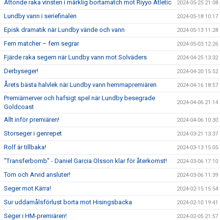
Åttonde raka vinsten i märklig bortamatch mot Riyyo Atletic
2024-05-25 21:08
Lundby vann i seriefinalen
2024-05-18 10:17
Episk dramatik när Lundby vände och vann
2024-05-13 11:28
Fem matcher – fem segrar
2024-05-03 12:26
Fjärde raka segern när Lundby vann mot Solväders
2024-04-25 13:32
Derbyseger!
2024-04-20 15:52
Årets bästa halvlek när Lundby vann hemmapremiären
2024-04-16 18:57
Premiärnerver och hafsigt spel när Lundby besegrade
2024-04-06 21:14
Goldcoast
Allt inför premiären!
2024-04-06 10:30
Storseger i genrepet
2024-03-21 13:37
Rolf är tillbaka!
2024-03-13 15:05
"Transferbomb" - Daniel Garcia Olsson klar för återkomst!
2024-03-06 17:10
Tom och Arvid ansluter!
2024-03-06 11:39
Seger mot Kärra!
2024-02-15 15:54
Sur uddamålsförlust borta mot Hisingsbacka
2024-02-10 19:41
Seger i HM-premiären!
2024-02-05 21:57