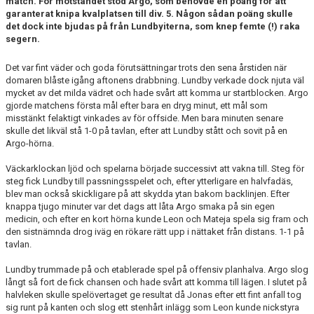
match. För motståndet stod Argo, som behövde en poäng för att
DOKUMENT
garanterat knipa kvalplatsen till div. 5. Någon sådan poäng skulle
det dock inte bjudas på från Lundbyiterna, som knep femte (!) raka
KONTAKT
segern.
Det var fint väder och goda förutsättningar trots den sena årstiden när
domaren blåste igång aftonens drabbning. Lundby verkade dock njuta väl
mycket av det milda vädret och hade svårt att komma ur startblocken. Argo
gjorde matchens första mål efter bara en dryg minut, ett mål som
misstänkt felaktigt vinkades av för offside. Men bara minuten senare
skulle det likväl stå 1-0 på tavlan, efter att Lundby stått och sovit på en
Argo-hörna.
Väckarklockan ljöd och spelarna började successivt att vakna till. Steg för
steg fick Lundby till passningsspelet och, efter ytterligare en halvfadäs,
blev man också skickligare på att skydda ytan bakom backlinjen. Efter
knappa tjugo minuter var det dags att låta Argo smaka på sin egen
medicin, och efter en kort hörna kunde Leon och Mateja spela sig fram och
den sistnämnda drog iväg en rökare rätt upp i nättaket från distans. 1-1 på
tavlan.
Lundby trummade på och etablerade spel på offensiv planhalva. Argo slog
långt så fort de fick chansen och hade svårt att komma till lägen. I slutet på
halvleken skulle spelövertaget ge resultat då Jonas efter ett fint anfall tog
sig runt på kanten och slog ett stenhårt inlägg som Leon kunde nickstyra