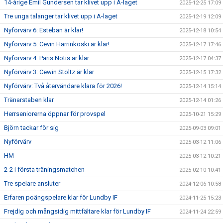
14-årige Emil Gundersen tar klivet upp i A-laget
2025-12-25 17:09
Tre unga talanger tar klivet upp i A-laget
2025-12-19 12:09
Nyförvärv 6: Esteban är klar!
2025-12-18 10:54
Nyförvärv 5: Cevin Harrinkoski är klar!
2025-12-17 17:46
Nyförvärv 4: Paris Notis är klar
2025-12-17 04:37
Nyförvärv 3: Cewin Stoltz är klar
2025-12-15 17:32
Nyförvärv: Två återvändare klara för 2026!
2025-12-14 15:14
Tränarstaben klar
2025-12-14 01:26
Herrseniorerna öppnar för provspel
2025-10-21 15:29
Björn tackar för sig
2025-09-03 09:01
Nyförvärv
2025-03-12 11:06
HM
2025-03-12 10:21
2-2 i första träningsmatchen
2025-02-10 10:41
Tre spelare ansluter
2024-12-06 10:58
Erfaren poängspelare klar för Lundby IF
2024-11-25 15:23
Frejdig och mångsidig mittfältare klar för Lundby IF
2024-11-24 22:59