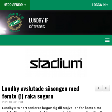
HERR SENIOR
LOGGA IN
LUNDBY IF
GÖTEBORG
HEM
NYHETER
KALENDER
MATCHER
Lundby avslutade säsongen med
<
>
TRUPPEN
femte (!) raka segern
2023-10-23 10:34
BILDGALLERI
Lundby IF:s herrseniorer begav sig till Majvallen för årets sista