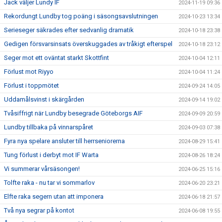
Jack väljer Lundy IF
2024-11-19 09:36
Rekordungt Lundby tog poäng i säsongsavslutningen
2024-10-23 13:34
Serieseger säkrades efter sedvanlig dramatik
2024-10-18 23:38
Gedigen försvarsinsats överskuggades av tråkigt efterspel
2024-10-18 23:12
Seger mot ett oväntat starkt Skottfint
2024-10-04 12:11
Förlust mot Riyyo
2024-10-04 11:24
Förlust i toppmötet
2024-09-24 14:05
Uddamålsvinst i skärgården
2024-09-14 19:02
Tvåsiffrigt när Lundby besegrade Göteborgs AIF
2024-09-09 20:59
Lundby tillbaka på vinnarspåret
2024-09-03 07:38
Fyra nya spelare ansluter till herrseniorerna
2024-08-29 15:41
Tung förlust i derbyt mot IF Warta
2024-08-26 18:24
Vi summerar vårsäsongen!
2024-06-25 15:16
Tolfte raka - nu tar vi sommarlov
2024-06-20 23:21
Elfte raka segern utan att imponera
2024-06-18 21:57
Två nya segrar på kontot
2024-06-08 19:55