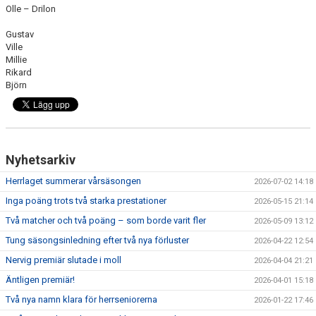
Olle – Drilon
Gustav
Ville
Millie
Rikard
Björn
Nyhetsarkiv
Herrlaget summerar vårsäsongen
2026-07-02 14:18
Inga poäng trots två starka prestationer
2026-05-15 21:14
Två matcher och två poäng – som borde varit fler
2026-05-09 13:12
Tung säsongsinledning efter två nya förluster
2026-04-22 12:54
Nervig premiär slutade i moll
2026-04-04 21:21
Äntligen premiär!
2026-04-01 15:18
Två nya namn klara för herrseniorerna
2026-01-22 17:46