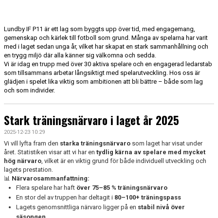
DOKUMENT
KONTAKT
Lundby IF P11 är ett lag som byggts upp över tid, med engagemang,
gemenskap och kärlek till fotboll som grund. Många av spelarna har varit
med i laget sedan unga år, vilket har skapat en stark sammanhållning och
en trygg miljö där alla känner sig välkomna och sedda.
Vi är idag en trupp med över 30 aktiva spelare och en engagerad ledarstab
som tillsammans arbetar långsiktigt med spelarutveckling. Hos oss är
glädjen i spelet lika viktig som ambitionen att bli bättre – både som lag
och som individer.
Stark träningsnärvaro i laget år 2025
2025-12-23 10:29
Vi vill lyfta fram den
starka träningsnärvaro
som laget har visat under
året. Statistiken visar att vi har en
tydlig kärna av spelare med mycket
hög närvaro
, vilket är en viktig grund för både individuell utveckling och
lagets prestation.
📊
Närvarosammanfattning:
Flera spelare har haft
över 75–85 % träningsnärvaro
En stor del av truppen har deltagit i
80–100+ träningspass
Lagets genomsnittliga närvaro ligger på en
stabil nivå över
säsongen