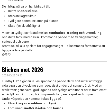
Den höga närvaron har bidragit till:
Bättre spelförståelse
Starkare lagstruktur
Tydligare kommunikation på planen
Ökad fysisk uthållighet
Vi ser ett tydligt samband mellan
kontinuitet i träning och utveckling
,
och detta tar vi med oss in i kommande period med träningsmatcher,
seriespel och cuper.
Stort tack till alla spelare för engagemanget – tillsammans fortsätter vi att
bygga vidare på detta!
⚽💚🤍
Blicken mot 2026
2025-12-23 09:57
Lundby IF P11 går nu in i en spännande period där vi fortsätter att bygga
vidare på den utveckling som laget visat under det senaste året. Med en
stark träningsnärvaro, god laganda och tydliga ambitioner ser vi fram emot
ett år fyllt av
träningar, träningsmatcher, seriespel och cuper
.
Under vårperioden kommer fokus ligga på:
Utveckling av
kondition och fysik
Fördjupad
spelförståelse och lagspel