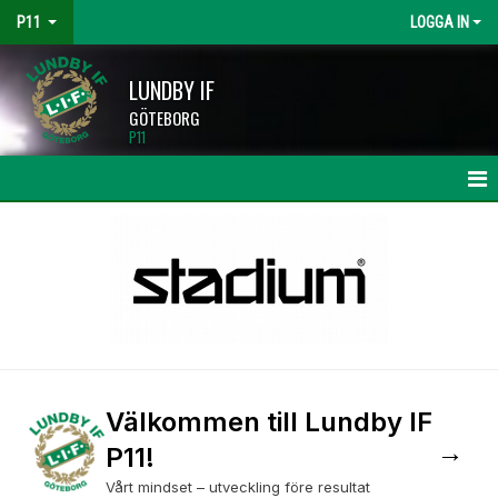
P11
LOGGA IN
LUNDBY IF
GÖTEBORG
P11
HEM
NYHETER
KALENDER
MATCHER
TRUPPEN
Välkommen till Lundby IF
→
P11!
BILDGALLERI
Vårt mindset – utveckling före resultat