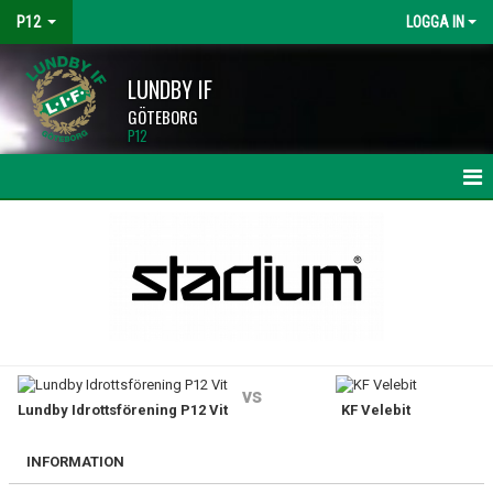
P12
LOGGA IN
LUNDBY IF
GÖTEBORG
P12
HEM
NYHETER
KALENDER
MATCHER
vs
Lundby Idrottsförening P12 Vit
KF Velebit
TRUPPEN
BILDGALLERI
INFORMATION