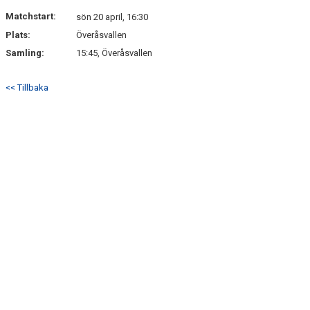
DOKUMENT
Matchstart:
sön 20 april, 16:30
Plats:
Överåsvallen
KONTAKT
Samling:
15:45, Överåsvallen
<< Tillbaka