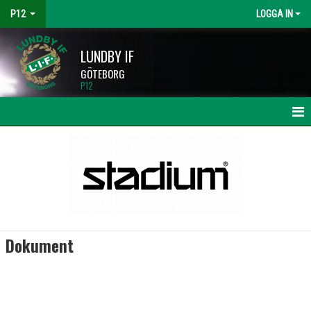
P12
LOGGA IN
LUNDBY IF
GÖTEBORG
P12
HEM
NYHETER
KALENDER
MATCHER
Dokument
TRUPPEN
BILDGALLERI