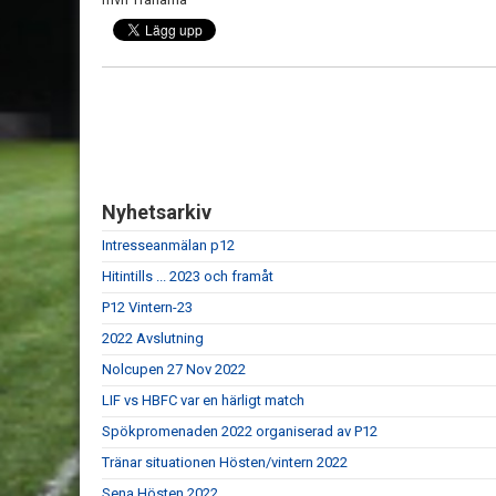
Nyhetsarkiv
Intresseanmälan p12
Hitintills ... 2023 och framåt
P12 Vintern-23
2022 Avslutning
Nolcupen 27 Nov 2022
LIF vs HBFC var en härligt match
Spökpromenaden 2022 organiserad av P12
Tränar situationen Hösten/vintern 2022
Sena Hösten 2022