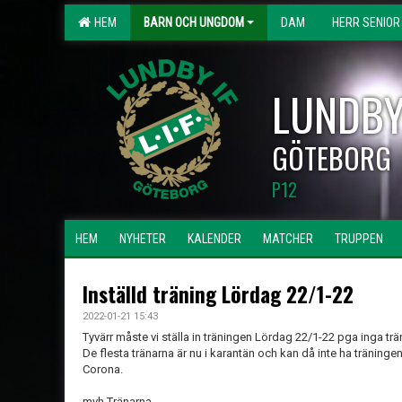
HEM
BARN OCH UNGDOM
DAM
HERR SENIOR
LUNDBY
GÖTEBORG
P12
HEM
NYHETER
KALENDER
MATCHER
TRUPPEN
Inställd träning Lördag 22/1-22
2022-01-21 15:43
Tyvärr måste vi ställa in träningen Lördag 22/1-22 pga inga trän
De flesta tränarna är nu i karantän och kan då inte ha träningen.
Corona.
mvh Tränarna