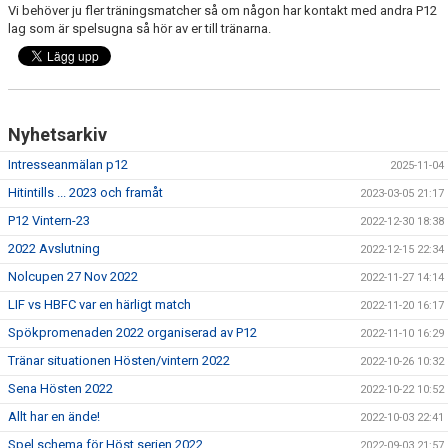
Vi behöver ju fler träningsmatcher så om någon har kontakt med andra P12
lag som är spelsugna så hör av er till tränarna.
Nyhetsarkiv
Intresseanmälan p12
2025-11-04
Hitintills ... 2023 och framåt
2023-03-05 21:17
P12 Vintern-23
2022-12-30 18:38
2022 Avslutning
2022-12-15 22:34
Nolcupen 27 Nov 2022
2022-11-27 14:14
LIF vs HBFC var en härligt match
2022-11-20 16:17
Spökpromenaden 2022 organiserad av P12
2022-11-10 16:29
Tränar situationen Hösten/vintern 2022
2022-10-26 10:32
Sena Hösten 2022
2022-10-22 10:52
Allt har en ände!
2022-10-03 22:41
Spel schema för Höst serien 2022
2022-09-03 21:57