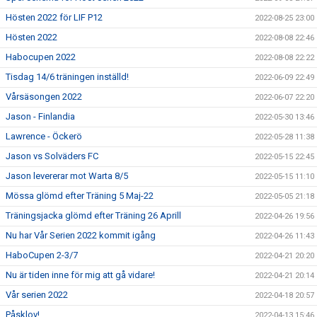
Hösten 2022 för LIF P12
2022-08-25 23:00
Hösten 2022
2022-08-08 22:46
Habocupen 2022
2022-08-08 22:22
Tisdag 14/6 träningen inställd!
2022-06-09 22:49
Vårsäsongen 2022
2022-06-07 22:20
Jason - Finlandia
2022-05-30 13:46
Lawrence - Öckerö
2022-05-28 11:38
Jason vs Solväders FC
2022-05-15 22:45
Jason levererar mot Warta 8/5
2022-05-15 11:10
Mössa glömd efter Träning 5 Maj-22
2022-05-05 21:18
Träningsjacka glömd efter Träning 26 Aprill
2022-04-26 19:56
Nu har Vår Serien 2022 kommit igång
2022-04-26 11:43
HaboCupen 2-3/7
2022-04-21 20:20
Nu är tiden inne för mig att gå vidare!
2022-04-21 20:14
Vår serien 2022
2022-04-18 20:57
Påsklov!
2022-04-13 15:46