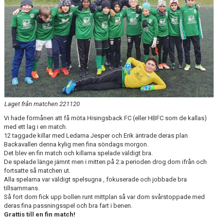
DOKUMENT
KONTAKT
Laget från matchen 221120
Vi hade förmånen att få möta Hisingsback FC (eller HBFC som de kallas)
med ett lag i en match.
12 taggade killar med Ledarna Jesper och Erik äntrade deras plan
Backavallen denna kylig men fina söndags morgon.
Det blev en fin match och killarna spelade väldigt bra.
De spelade länge jämnt men i mitten på 2:a perioden drog dom ifrån och
fortsatte så matchen ut.
Alla spelarna var väldigt spelsugna , fokuserade och jobbade bra
tillsammans.
Så fort dom fick upp bollen runt mittplan så var dom svårstoppade med
deras fina passningsspel och bra fart i benen.
Grattis till en fin match!