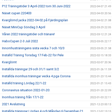
P12 Träningstider 3 April-2022 tom 30 Juni-2022
2022-04-07 21:49
Näset cupen 220403
2022-04-03 20:56
Kvarglömd jacka 2022-04-02 på Fjärdingsplan
2022-04-02 21:08
Näset MiniCup Söndag 3 April
2022-03-29 22:05
Våren 2022 träningstider och tränare!
2022-03-12 21:24
HaboCupen 2-3 Juli 2022
2022-03-05 22:17
Innomhusträningens sista vecka 7 och 10/3
2022-03-05 21:58
Inställd Träning Torsdag 17 Feb-22 för Pele
2022-02-15 18:33
Kvarglömt
2022-02-07 20:36
Inställda träningar 29 och 31/1 samt 3/2
2022-01-26 11:59
Inställda inomhus träningar vecka 4 pga Corona
2022-01-23 15:44
Inställd träning Lördag 22/1-22
2022-01-21 15:43
Coronavirus situation 2022-01-20:
2022-01-20 22:09
Inomhus träning från 17/1-22
2022-01-03 22:11
2021 Avslutning
2021-12-23 00:13
Inställda träningar Lördag 4 och Måndag 6 December-21
2021-12-02 19:15