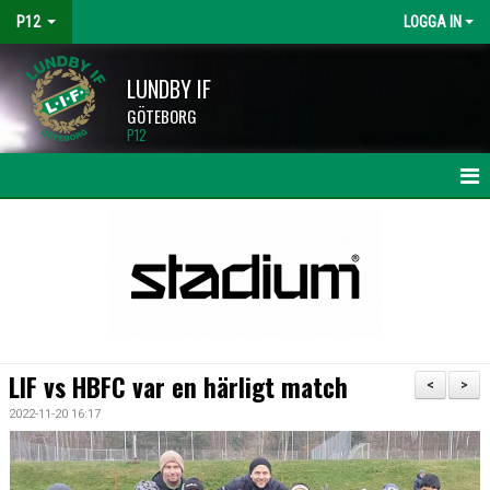
P12
LOGGA IN
LUNDBY IF
GÖTEBORG
P12
HEM
NYHETER
KALENDER
MATCHER
LIF vs HBFC var en härligt match
<
>
TRUPPEN
2022-11-20 16:17
BILDGALLERI