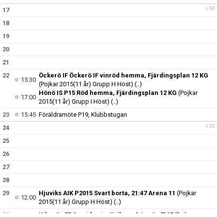
v.34
17
18
19
20
21
22
Öckerö IF Öckerö IF vinröd hemma, Fjärdingsplan 12 KG
15:30
(Pojkar 2015(11 år) Grupp H Höst)
(..)
Hönö IS P15 Röd hemma, Fjärdingsplan 12 KG
(Pojkar
17:00
2015(11 år) Grupp I Höst)
(..)
23
15:45
Föräldramöte P19, Klubbstugan
v.35
24
25
26
27
28
29
Hjuviks AIK P2015 Svart borta, 21:47 Arena 11
(Pojkar
12:00
2015(11 år) Grupp H Höst)
(..)
30
Utbynäs FF Svart borta, Kviberg 3:1 gräs 7M7
(Pojkar