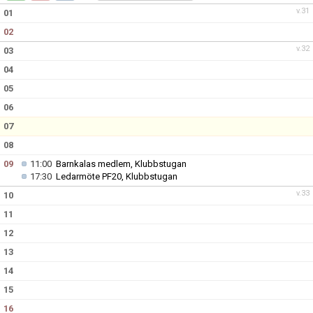
v.31
01
02
v.32
03
04
05
06
07
08
09
11:00
Barnkalas medlem, Klubbstugan
17:30
Ledarmöte PF20, Klubbstugan
v.33
10
11
12
13
14
15
16