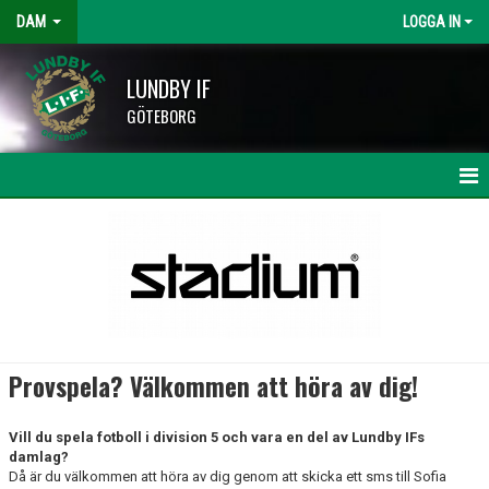
DAM
LOGGA IN
LUNDBY IF
GÖTEBORG
HEM
NYHETER
KALENDER
TRUPPEN
Provspela? Välkommen att höra av dig!
BILDGALLERI
Vill du spela fotboll i division 5 och vara en del av Lundby IFs
DOKUMENT
damlag?
Då är du välkommen att höra av dig genom att skicka ett sms till Sofia