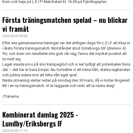
Kom och heja på L.E.I F! Matchstart kl. 16.00 på Fjärdingsplan.
Första träningsmatchen spelad – nu blickar
vi framåt
2025-03-25 09:03
Efter sex gemensamma träningar var det äntligen dags för L.E.I.F att kliva in
i årets första träningsmatch. Motståndet stod Göteborgs SIF (division 4)
för, och även om resultatet inte gick vår väg, fanns det mycket positivt att
ta med sig.
Laget visade prov på stor kämpaglöd och vi ser tydligt att potentialen finns
där – det här är bara början. Nu fortsätter vi att träna hårt, stärka lagkänslan
och jobba vidare mot att hitta vårt eget spel.
Nästa utmaning väntar redan på söndag den 30 mars, då vi möter Angered
BK i en ny träningsmatch. Vi är taggade och redo att ta nästa steg!
/Tränarna
Kombinerat damlag 2025 -
Lundby/Eriksbergs IF
2025-03-04 17:13