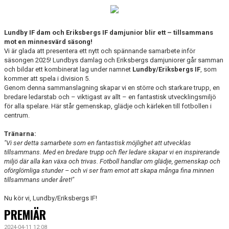
Lundby IF dam och Eriksbergs IF damjunior blir ett – tillsammans
mot en minnesvärd säsong!
Vi är glada att presentera ett nytt och spännande samarbete inför
säsongen 2025! Lundbys damlag och Eriksbergs damjuniorer går samman
och bildar ett kombinerat lag under namnet
Lundby/Eriksbergs IF
, som
kommer att spela i division 5.
Genom denna sammanslagning skapar vi en större och starkare trupp, en
bredare ledarstab och – viktigast av allt – en fantastisk utvecklingsmiljö
för alla spelare. Här står gemenskap, glädje och kärleken till fotbollen i
centrum.
Tränarna:
"Vi ser detta samarbete som en fantastisk möjlighet att utvecklas
tillsammans. Med en bredare trupp och fler ledare skapar vi en inspirerande
miljö där alla kan växa och trivas. Fotboll handlar om glädje, gemenskap och
oförglömliga stunder – och vi ser fram emot att skapa många fina minnen
tillsammans under året!"
Nu kör vi, Lundby/Eriksbergs IF!
PREMIÄR
2024-04-11 12:08