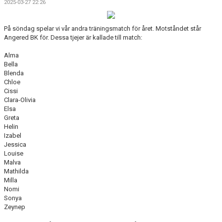
2025-03-27 22:26
På söndag spelar vi vår andra träningsmatch för året. Motståndet står
Angered BK för. Dessa tjejer är kallade till match:
Alma
Bella
Blenda
Chloe
Cissi
Clara-Olivia
Elsa
Greta
Helin
Izabel
Jessica
Louise
Malva
Mathilda
Milla
Nomi
Sonya
Zeynep