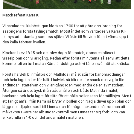
Match referat Kärra KIF
Vi samlades i klubbstugan klockan 17:00 för att göra oss iordning för
säsongens första tävlingsmatch. Motståndet som väntades va Kärra KIF
ett nystartat damlag som oss själva. Vi åkte till Bravida för att värma upp i
den kalla februari kvällen.
Klockan blev 18:15 och det blev dags för match, domaren blåser i
visselpipan och vi är igång. Redan efter första minuterna så ser vi att detta
kommer bli en tuff match Kärra är duktiga och vi får en svår nöt att knäcka.
Första halvlek blir mållös och Mathilda i målet står för kanonräddningar
och hela laget sliter för fullt. I halvlek så blir det lite snack och vi gör lite
ändringar i startelvan och vi är igång igen med andra delen av matchen.
Återigen så är det tryck ifrån båda hållen och både Mathilda i målet,
backarna och hela laget får slita för att hålla bollen utan för mållinjen. Men i
ett farligt anfall från Kärra så bryter vi bollen och Nadja driver upp i plan och
lägger en djupledsboll till Linnea och för några sekunder så tror man att
målvakten i Kärra har allt under kontroll men Linnea tar sig förbi och kan
enkelt rulla in 1-0 och det ända målet i matchen.
Forza Lundby IF