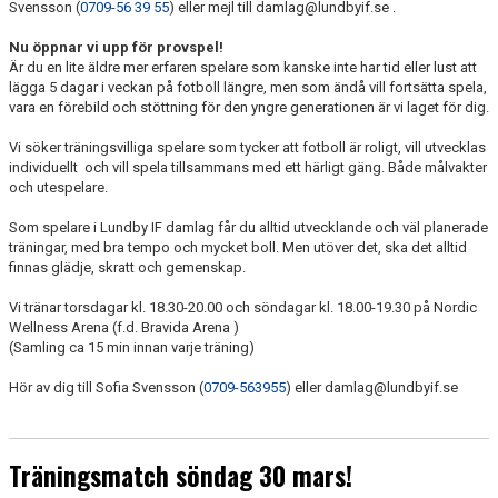
Svensson (
0709-56 39 55
) eller mejl till damlag@lundbyif.se .
KONTAKT
Nu öppnar vi upp för provspel!
Är du en lite äldre mer erfaren spelare som kanske inte har tid eller lust att
lägga 5 dagar i veckan på fotboll längre, men som ändå vill fortsätta spela,
vara en förebild och stöttning för den yngre generationen är vi laget för dig.
Vi söker träningsvilliga spelare som tycker att fotboll är roligt, vill utvecklas
individuellt och vill spela tillsammans med ett härligt gäng. Både målvakter
och utespelare.
Som spelare i Lundby IF damlag får du alltid utvecklande och väl planerade
träningar, med bra tempo och mycket boll. Men utöver det, ska det alltid
finnas glädje, skratt och gemenskap.
Vi tränar torsdagar kl. 18.30-20.00 och söndagar kl. 18.00-19.30 på Nordic
Wellness Arena (f.d. Bravida Arena )
(Samling ca 15 min innan varje träning)
Hör av dig till Sofia Svensson (
0709-563955
) eller damlag@lundbyif.se
Träningsmatch söndag 30 mars!