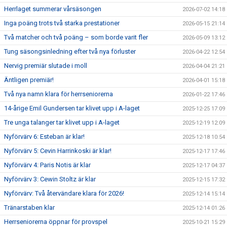
Herrlaget summerar vårsäsongen
2026-07-02 14:18
Inga poäng trots två starka prestationer
2026-05-15 21:14
Två matcher och två poäng – som borde varit fler
2026-05-09 13:12
Tung säsongsinledning efter två nya förluster
2026-04-22 12:54
Nervig premiär slutade i moll
2026-04-04 21:21
Äntligen premiär!
2026-04-01 15:18
Två nya namn klara för herrseniorerna
2026-01-22 17:46
14-årige Emil Gundersen tar klivet upp i A-laget
2025-12-25 17:09
Tre unga talanger tar klivet upp i A-laget
2025-12-19 12:09
Nyförvärv 6: Esteban är klar!
2025-12-18 10:54
Nyförvärv 5: Cevin Harrinkoski är klar!
2025-12-17 17:46
Nyförvärv 4: Paris Notis är klar
2025-12-17 04:37
Nyförvärv 3: Cewin Stoltz är klar
2025-12-15 17:32
Nyförvärv: Två återvändare klara för 2026!
2025-12-14 15:14
Tränarstaben klar
2025-12-14 01:26
Herrseniorerna öppnar för provspel
2025-10-21 15:29