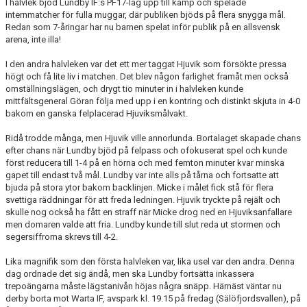
I halvlek bjöd Lundby IF:s PF17-lag upp till kamp och spelade
internmatcher för fulla muggar, där publiken bjöds på flera snygga mål.
Redan som 7-åringar har nu barnen spelat inför publik på en allsvensk
arena, inte illa!
I den andra halvleken var det ett mer taggat Hjuvik som försökte pressa
högt och få lite liv i matchen. Det blev någon farlighet framåt men också
omställningslägen, och drygt tio minuter in i halvleken kunde
mittfältsgeneral Göran följa med upp i en kontring och distinkt skjuta in 4-0
bakom en ganska felplacerad Hjuviksmålvakt.
Ridå trodde många, men Hjuvik ville annorlunda. Bortalaget skapade chans
efter chans när Lundby bjöd på felpass och ofokuserat spel och kunde
först reducera till 1-4 på en hörna och med femton minuter kvar minska
gapet till endast två mål. Lundby var inte alls på tårna och fortsatte att
bjuda på stora ytor bakom backlinjen. Micke i målet fick stå för flera
svettiga räddningar för att freda ledningen. Hjuvik tryckte på rejält och
skulle nog också ha fått en straff när Micke drog ned en Hjuviksanfallare
men domaren valde att fria. Lundby kunde till slut reda ut stormen och
segersiffrorna skrevs till 4-2.
Lika magnifik som den första halvleken var, lika usel var den andra. Denna
dag ordnade det sig ändå, men ska Lundby fortsätta inkassera
trepoängarna måste lägstanivån höjas några snäpp. Härnäst väntar nu
derby borta mot Warta IF, avspark kl. 19.15 på fredag (Sälöfjordsvallen), på