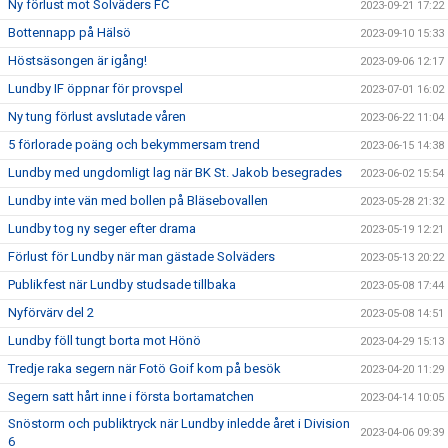
Ny förlust mot Solväders FC
2023-09-21 17:22
Bottennapp på Hälsö
2023-09-10 15:33
Höstsäsongen är igång!
2023-09-06 12:17
Lundby IF öppnar för provspel
2023-07-01 16:02
Ny tung förlust avslutade våren
2023-06-22 11:04
5 förlorade poäng och bekymmersam trend
2023-06-15 14:38
Lundby med ungdomligt lag när BK St. Jakob besegrades
2023-06-02 15:54
Lundby inte vän med bollen på Bläsebovallen
2023-05-28 21:32
Lundby tog ny seger efter drama
2023-05-19 12:21
Förlust för Lundby när man gästade Solväders
2023-05-13 20:22
Publikfest när Lundby studsade tillbaka
2023-05-08 17:44
Nyförvärv del 2
2023-05-08 14:51
Lundby föll tungt borta mot Hönö
2023-04-29 15:13
Tredje raka segern när Fotö Goif kom på besök
2023-04-20 11:29
Segern satt hårt inne i första bortamatchen
2023-04-14 10:05
Snöstorm och publiktryck när Lundby inledde året i Division
2023-04-06 09:39
6