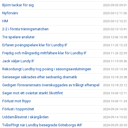
Björn tackar för sig
2025-09-03 09:01
Nyförvärv
2025-03-12 11:06
HM
2025-03-12 10:21
2-2 i första träningsmatchen
2025-02-10 10:41
Tre spelare ansluter
2024-12-06 10:58
Erfaren poängspelare klar för Lundby IF
2024-11-25 15:23
Frejdig och mångsidig mittfältare klar för Lundby IF
2024-11-24 22:59
Jack väljer Lundy IF
2024-11-19 09:36
Rekordungt Lundby tog poäng i säsongsavslutningen
2024-10-23 13:34
Serieseger säkrades efter sedvanlig dramatik
2024-10-18 23:38
Gedigen försvarsinsats överskuggades av tråkigt efterspel
2024-10-18 23:12
Seger mot ett oväntat starkt Skottfint
2024-10-04 12:11
Förlust mot Riyyo
2024-10-04 11:24
Förlust i toppmötet
2024-09-24 14:05
Uddamålsvinst i skärgården
2024-09-14 19:02
Tvåsiffrigt när Lundby besegrade Göteborgs AIF
2024-09-09 20:59