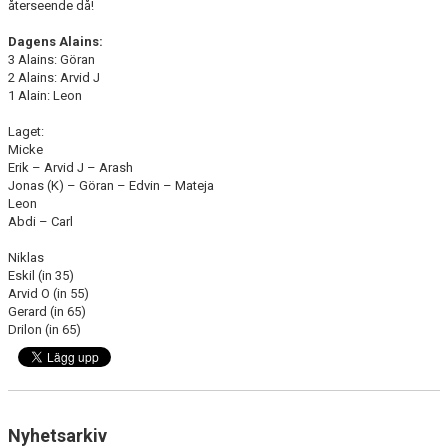
återseende då!
Dagens Alains:
3 Alains: Göran
2 Alains: Arvid J
1 Alain: Leon
Laget:
Micke
Erik – Arvid J – Arash
Jonas (K) – Göran – Edvin – Mateja
Leon
Abdi – Carl
Niklas
Eskil (in 35)
Arvid O (in 55)
Gerard (in 65)
Drilon (in 65)
Nyhetsarkiv