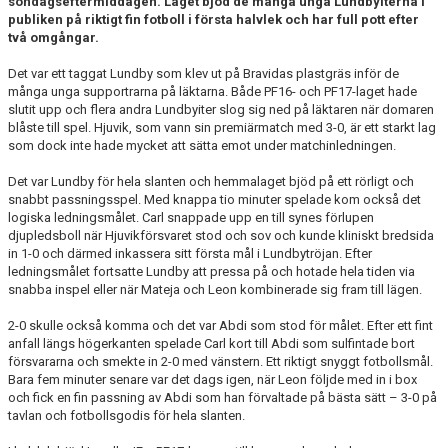
söndagseftermiddagen. Laget bjöd de många unga Lundbyiterna i
DOKUMENT
publiken på riktigt fin fotboll i första halvlek och har full pott efter
två omgångar.
KONTAKT
Det var ett taggat Lundby som klev ut på Bravidas plastgräs inför de
många unga supportrarna på läktarna. Både PF16- och PF17-laget hade
slutit upp och flera andra Lundbyiter slog sig ned på läktaren när domaren
blåste till spel. Hjuvik, som vann sin premiärmatch med 3-0, är ett starkt lag
som dock inte hade mycket att sätta emot under matchinledningen.
Det var Lundby för hela slanten och hemmalaget bjöd på ett rörligt och
snabbt passningsspel. Med knappa tio minuter spelade kom också det
logiska ledningsmålet. Carl snappade upp en till synes förlupen
djupledsboll när Hjuvikförsvaret stod och sov och kunde kliniskt bredsida
in 1-0 och därmed inkassera sitt första mål i Lundbytröjan. Efter
ledningsmålet fortsatte Lundby att pressa på och hotade hela tiden via
snabba inspel eller när Mateja och Leon kombinerade sig fram till lägen.
2-0 skulle också komma och det var Abdi som stod för målet. Efter ett fint
anfall längs högerkanten spelade Carl kort till Abdi som sulfintade bort
försvararna och smekte in 2-0 med vänstern. Ett riktigt snyggt fotbollsmål.
Bara fem minuter senare var det dags igen, när Leon följde med in i box
och fick en fin passning av Abdi som han förvaltade på bästa sätt – 3-0 på
tavlan och fotbollsgodis för hela slanten.