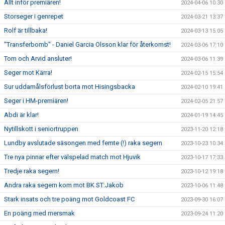
Allt inför premiären!
2024-04-06 10:30
Storseger i genrepet
2024-03-21 13:37
Rolf är tillbaka!
2024-03-13 15:05
"Transferbomb" - Daniel Garcia Olsson klar för återkomst!
2024-03-06 17:10
Tom och Arvid ansluter!
2024-03-06 11:39
Seger mot Kärra!
2024-02-15 15:54
Sur uddamålsförlust borta mot Hisingsbacka
2024-02-10 19:41
Seger i HM-premiären!
2024-02-05 21:57
Abdi är klar!
2024-01-19 14:45
Nytillskott i seniortruppen
2023-11-20 12:18
Lundby avslutade säsongen med femte (!) raka segern
2023-10-23 10:34
Tre nya pinnar efter välspelad match mot Hjuvik
2023-10-17 17:33
Tredje raka segern!
2023-10-12 19:18
Andra raka segern kom mot BK ST:Jakob
2023-10-06 11:48
Stark insats och tre poäng mot Goldcoast FC
2023-09-30 16:07
En poäng med mersmak
2023-09-24 11:20