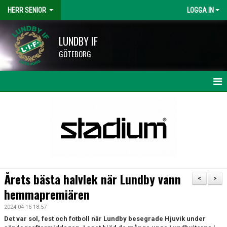
HERR SENIOR
LOGGA IN
LUNDBY IF
GÖTEBORG
HEM
NYHETER
KALENDER
MATCHER
Årets bästa halvlek när Lundby vann
<
>
TRUPPEN
hemmapremiären
2024-04-16 18:57
BILDGALLERI
Det var sol, fest och fotboll när Lundby besegrade Hjuvik under