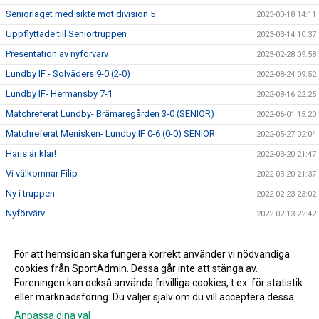
Seniorlaget med sikte mot division 5
2023-03-18 14:11
Uppflyttade till Seniortruppen
2023-03-14 10:37
Presentation av nyförvärv
2023-02-28 09:58
Lundby IF - Solväders 9-0 (2-0)
2022-08-24 09:52
Lundby IF- Hermansby 7-1
2022-08-16 22:25
Matchreferat Lundby- Brämaregården 3-0 (SENIOR)
2022-06-01 15:20
Matchreferat Menisken- Lundby IF 0-6 (0-0) SENIOR
2022-05-27 02:04
Haris är klar!
2022-03-20 21:47
Vi välkomnar Filip
2022-03-20 21:37
Ny i truppen
2022-02-23 23:02
Nyförvärv
2022-02-13 22:42
Nyförvärv
2022-02-06 22:55
Nyförvärv
För att hemsidan ska fungera korrekt använder vi nödvändiga
2022-02-06 22:52
cookies från SportAdmin. Dessa går inte att stänga av.
2022-02-06 22:44
Föreningen kan också använda frivilliga cookies, t.ex. för statistik
eller marknadsföring. Du väljer själv om du vill acceptera dessa.
Anpassa dina val