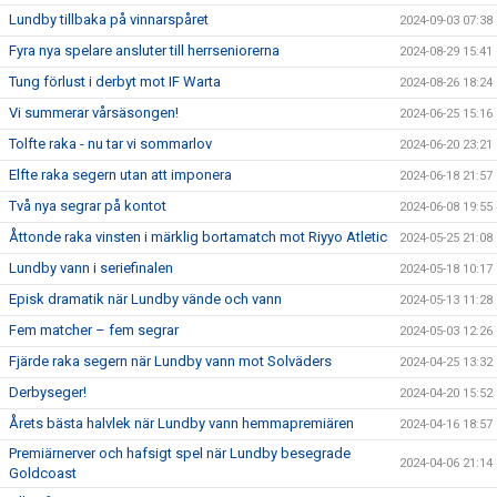
Lundby tillbaka på vinnarspåret
2024-09-03 07:38
Fyra nya spelare ansluter till herrseniorerna
2024-08-29 15:41
Tung förlust i derbyt mot IF Warta
2024-08-26 18:24
Vi summerar vårsäsongen!
2024-06-25 15:16
Tolfte raka - nu tar vi sommarlov
2024-06-20 23:21
Elfte raka segern utan att imponera
2024-06-18 21:57
Två nya segrar på kontot
2024-06-08 19:55
Åttonde raka vinsten i märklig bortamatch mot Riyyo Atletic
2024-05-25 21:08
Lundby vann i seriefinalen
2024-05-18 10:17
Episk dramatik när Lundby vände och vann
2024-05-13 11:28
Fem matcher – fem segrar
2024-05-03 12:26
Fjärde raka segern när Lundby vann mot Solväders
2024-04-25 13:32
Derbyseger!
2024-04-20 15:52
Årets bästa halvlek när Lundby vann hemmapremiären
2024-04-16 18:57
Premiärnerver och hafsigt spel när Lundby besegrade
2024-04-06 21:14
Goldcoast