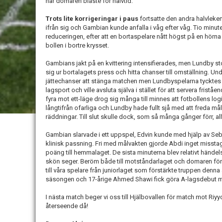
när domaren blåste för halvtid.
Trots lite korrigeringar i paus
fortsatte den andra halvleke
ifrån sig och Gambian kunde anfalla i våg efter våg. Tio minu
reduceringen, efter att en bortaspelare nått högst på en hörna
bollen i bortre krysset.
Gambians jakt på en kvittering intensifierades, men Lundby s
sig ur bortalagets press och hitta chanser till omställning. U
jättechanser att stänga matchen men Lundbyspelarna tycktes fö
lagsport och ville avsluta själva i stället för att servera frist
fyra mot ett-läge drog sig många till minnes att fotbollens lo
långtifrån ofarliga och Lundby hade fullt sjå med att freda mål
räddningar. Till slut skulle dock, som så många gånger förr, all
Gambian slarvade i ett uppspel, Edvin kunde med hjälp av Sebb
klinisk passning. Fri med målvakten gjorde Abdi inget misstag
poäng till hemmalaget. De sista minuterna blev relativt händel
skön seger. Beröm både till motståndarlaget och domaren för en
till våra spelare från juniorlaget som förstärkte truppen denn
säsongen och 17-årige Ahmed Shawi fick göra A-lagsdebut m
I nästa match beger vi oss till Hjälbovallen för match mot Riyy
återseende då!