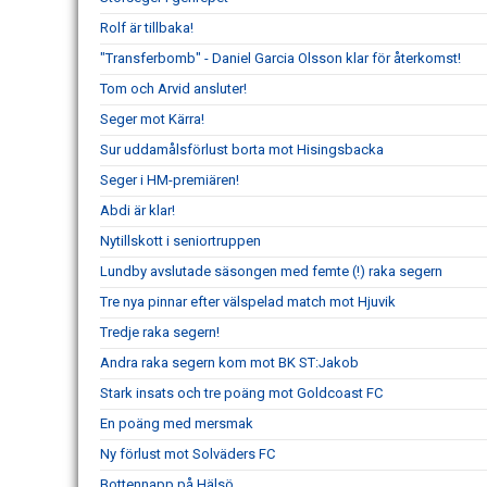
Rolf är tillbaka!
"Transferbomb" - Daniel Garcia Olsson klar för återkomst!
Tom och Arvid ansluter!
Seger mot Kärra!
Sur uddamålsförlust borta mot Hisingsbacka
Seger i HM-premiären!
Abdi är klar!
Nytillskott i seniortruppen
Lundby avslutade säsongen med femte (!) raka segern
Tre nya pinnar efter välspelad match mot Hjuvik
Tredje raka segern!
Andra raka segern kom mot BK ST:Jakob
Stark insats och tre poäng mot Goldcoast FC
En poäng med mersmak
Ny förlust mot Solväders FC
Bottennapp på Hälsö