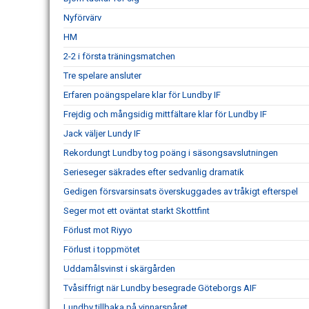
Nyförvärv
HM
2-2 i första träningsmatchen
Tre spelare ansluter
Erfaren poängspelare klar för Lundby IF
Frejdig och mångsidig mittfältare klar för Lundby IF
Jack väljer Lundy IF
Rekordungt Lundby tog poäng i säsongsavslutningen
Serieseger säkrades efter sedvanlig dramatik
Gedigen försvarsinsats överskuggades av tråkigt efterspel
Seger mot ett oväntat starkt Skottfint
Förlust mot Riyyo
Förlust i toppmötet
Uddamålsvinst i skärgården
Tvåsiffrigt när Lundby besegrade Göteborgs AIF
Lundby tillbaka på vinnarspåret