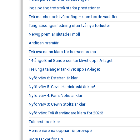
Inga poäng trots två starka prestationer
Två matcher och två poäng – som borde varit fler
Tung säsongsinledning efter två nya förluster
Nervig premiär slutade i moll
Äntligen premiär!
Två nya namn klara för herrseniorerna
14-årige Emil Gundersen tar klivet upp i A-laget
Tre unga talanger tar klivet upp i A-laget
Nyförvärv 6: Esteban är klar!
Nyförvärv 5: Cevin Harrinkoski är klar!
Nyförvärv 4: Paris Notis är klar
Nyförvärv 3: Cewin Stoltz är klar
Nyförvärv: Två återvändare klara för 2026!
Tränarstaben klar
Herrseniorerna öppnar för provspel
Björn tackar för sig