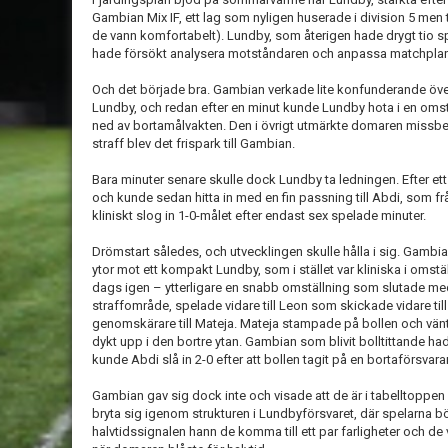
Gambian Mix IF, ett lag som nyligen huserade i division 5 men t
de vann komfortabelt). Lundby, som återigen hade drygt tio 
hade försökt analysera motståndaren och anpassa matchplan
Och det började bra. Gambian verkade lite konfunderande öve
Lundby, och redan efter en minut kunde Lundby hota i en oms
ned av bortamålvakten. Den i övrigt utmärkte domaren missbe
straff blev det frispark till Gambian.
Bara minuter senare skulle dock Lundby ta ledningen. Efter e
och kunde sedan hitta in med en fin passning till Abdi, som fr
kliniskt slog in 1-0-målet efter endast sex spelade minuter.
Drömstart således, och utvecklingen skulle hålla i sig. Gambia
ytor mot ett kompakt Lundby, som i stället var kliniska i omstä
dags igen – ytterligare en snabb omställning som slutade med 
straffområde, spelade vidare till Leon som skickade vidare till 
genomskärare till Mateja. Mateja stampade på bollen och vän
dykt upp i den bortre ytan. Gambian som blivit bolltittande ha
kunde Abdi slå in 2-0 efter att bollen tagit på en bortaförsvara
Gambian gav sig dock inte och visade att de är i tabelltoppen
bryta sig igenom strukturen i Lundbyförsvaret, där spelarna börj
halvtidssignalen hann de komma till ett par farligheter och 