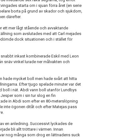
vingades starta om i sjuan förra året (en serie
spelare borta på grund av skador och sjukdom,
en därefter.
r ett mer lågt stående och avvaktande
tällning som avslutades med att Carl mejades
dömde dock situationen och i stället för
tt snabbt inkast kombinerade Eskil med Leon
ån snäv vinkel lurade ner målvakten och
n hade mycket boll men hade svårt att hitta
llningarna. Efter tjugo spelade minuter var det
boll i nät. Abdi vann boll utanför Lundbys
Jesper som i sin tur slog en fin
tade in Abdi som efter en 80-meterslöpning
de inte ögonen ditåt och efter Matejas pass
re.
 av en anledning. Successivt lyckades de
ade bli allt tröttare i värmen. Innan
de var nog många som drog en lättnadens suck