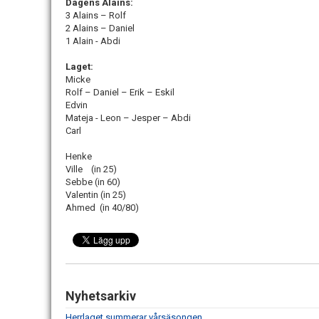
Dagens Alains:
3 Alains – Rolf
2 Alains – Daniel
1 Alain - Abdi
Laget:
Micke
Rolf – Daniel – Erik – Eskil
Edvin
Mateja - Leon – Jesper – Abdi
Carl
Henke
Ville (in 25)
Sebbe (in 60)
Valentin (in 25)
Ahmed (in 40/80)
Nyhetsarkiv
Herrlaget summerar vårsäsongen