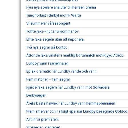
Fyra nya spelare ansluter till herrseniorerna
Tung förlust i derbyt mot IF Warta
Vi summerar vårsäsongen!
Tolfte raka - nu tar vi sommarlov
Elfte raka segern utan att imponera
Två nya segrar på kontot
Åttonde raka vinsten i märklig bortamatch mot Riyyo Atletic
Lundby vann i seriefinalen
Episk dramatik när Lundby vände och vann
Fem matcher – fem segrar
Fjärde raka segern när Lundby vann mot Solväders
Derbyseger!
Årets bästa halvlek när Lundby vann hemmapremiären
Premiärnerver och hafsigt spel när Lundby besegrade Goldco
Allt inför premiären!
Storseger i genrepet