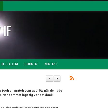
 IF
BILDGALLERI
DOKUMENT
KONTAKT
<
>
 (och en match som avbröts när de hade
k. När dammet lagt sig var det dock
 de inledande sex raka segrarna, tog emot