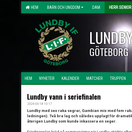
HEM
BARN OCH UNGDOM
DAM
HERR SENIOR
LUNDBY
GÖTEBORG
HEM
NYHETER
KALENDER
MATCHER
TRUPPEN
Lundby vann i seriefinalen
2024-05-18 10:17
Lundby med sex raka segrar, Gambian mix med fem raka
ledningen). Två bra lag och således upplagt för dramati
återigen Lundby som kunde inkassera en seger.
Fjärdingsplan bjöd på sommarvärme när Lundby, stärkta efter