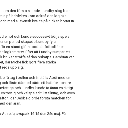
n som den första slutade. Lundby slog bara
ter in på halvleken kom också den logiska
 och med allsvensk kvalité på nicken borrat in
tod emot och kunde successivt börja spela
nder en period skapade Lundby fyra
r en stund glömt bort att fotboll är en
ående lagkamrater. Efter att Lundby sumpat ett
gik brukar straffa sådan oskärpa. Gambian var
et, där Micke fick göra flera starka
t reda upp sig.
e få tag i bollen och friställa Abdi med en
 och löste därmed både ett hattrick och tre
sefattiga och Lundby kunde ta ännu en riktigt
 trevlig och välspelad tillställning, och även
a afton, där Sebbe gjorde första matchen för
ed den äran.
o Athletic, avspark 16.15 den 25e maj. På