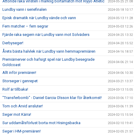
Åttonde raka vinsten i märklig bortamatch mot Riyyo Atletic
2024-05-25 21:08
Lundby vann i seriefinalen
2024-05-18 10:17
Episk dramatik när Lundby vände och vann
2024-05-13 11:28
Fem matcher – fem segrar
2024-05-03 12:26
Fjärde raka segern när Lundby vann mot Solväders
2024-04-25 13:32
Derbyseger!
2024-04-20 15:52
Årets bästa halvlek när Lundby vann hemmapremiären
2024-04-16 18:57
Premiärnerver och hafsigt spel när Lundby besegrade
2024-04-06 21:14
Goldcoast
Allt inför premiären!
2024-04-06 10:30
Storseger i genrepet
2024-03-21 13:37
Rolf är tillbaka!
2024-03-13 15:05
"Transferbomb" - Daniel Garcia Olsson klar för återkomst!
2024-03-06 17:10
Tom och Arvid ansluter!
2024-03-06 11:39
Seger mot Kärra!
2024-02-15 15:54
Sur uddamålsförlust borta mot Hisingsbacka
2024-02-10 19:41
Seger i HM-premiären!
2024-02-05 21:57