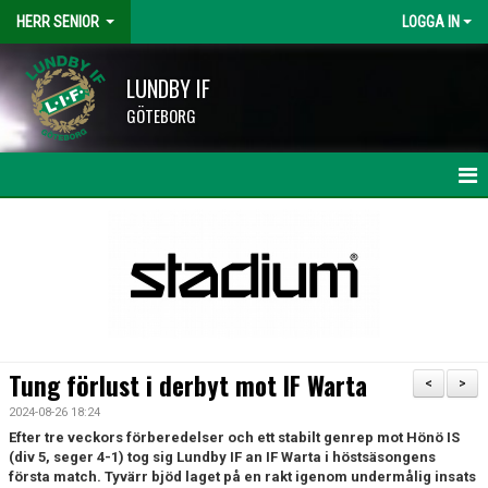
HERR SENIOR
LOGGA IN
LUNDBY IF
GÖTEBORG
HEM
NYHETER
KALENDER
MATCHER
Tung förlust i derbyt mot IF Warta
<
>
TRUPPEN
2024-08-26 18:24
Efter tre veckors förberedelser och ett stabilt genrep mot Hönö IS
BILDGALLERI
(div 5, seger 4-1) tog sig Lundby IF an IF Warta i höstsäsongens
första match. Tyvärr bjöd laget på en rakt igenom undermålig insats