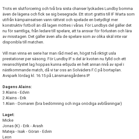
Trots en slutforcering och två bra sista chanser lyckades Lundby bomma
även de lägena och fick se sig besegrade. Ett stort grattis till IF Warta som
utifrån kämpainsatsen vann rättvist och spelade en betydligt mer
konstruktiv fotboll än då lagen möttes i våras. För Lundbys del gäller det
nu för samtliga, från ledare till spelare, att ta ansvar för förlusten och lära
av misstagen. Det gäller även alla de spelare som av olika skäl inte var
disponibla till matchen.
Vill man vinna en serie har man råd med en, högst två riktigt usla
prestationer per säsong. För Lundby IF:s del är kvoten nu fylld och ett
revanschlystet lag hoppas kunna erbjuda en helt annan nivå av spel i
nästkommande match, då vi tar oss an Solväders F.C på bortaplan.
Avspark lördag kl. 16.15 på Länsmansgårdens IP.
Dagens Alains:
3 Alains - Edvin
2 Alains - Erik
1 Alain - Domaren (bra bedömning och inga onödiga avblåsningar)
Laget:
Micke
Jonas (K) - Erik - Arash
Mateja - Isak - Göran - Edvin
Leon