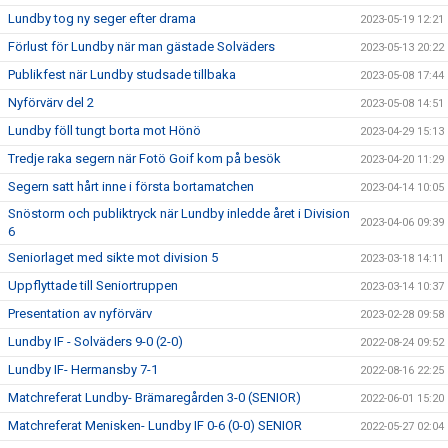
Lundby tog ny seger efter drama
2023-05-19 12:21
Förlust för Lundby när man gästade Solväders
2023-05-13 20:22
Publikfest när Lundby studsade tillbaka
2023-05-08 17:44
Nyförvärv del 2
2023-05-08 14:51
Lundby föll tungt borta mot Hönö
2023-04-29 15:13
Tredje raka segern när Fotö Goif kom på besök
2023-04-20 11:29
Segern satt hårt inne i första bortamatchen
2023-04-14 10:05
Snöstorm och publiktryck när Lundby inledde året i Division
2023-04-06 09:39
6
Seniorlaget med sikte mot division 5
2023-03-18 14:11
Uppflyttade till Seniortruppen
2023-03-14 10:37
Presentation av nyförvärv
2023-02-28 09:58
Lundby IF - Solväders 9-0 (2-0)
2022-08-24 09:52
Lundby IF- Hermansby 7-1
2022-08-16 22:25
Matchreferat Lundby- Brämaregården 3-0 (SENIOR)
2022-06-01 15:20
Matchreferat Menisken- Lundby IF 0-6 (0-0) SENIOR
2022-05-27 02:04