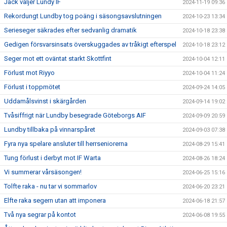
Jack väljer Lundy IF
2024-11-19 09:36
Rekordungt Lundby tog poäng i säsongsavslutningen
2024-10-23 13:34
Serieseger säkrades efter sedvanlig dramatik
2024-10-18 23:38
Gedigen försvarsinsats överskuggades av tråkigt efterspel
2024-10-18 23:12
Seger mot ett oväntat starkt Skottfint
2024-10-04 12:11
Förlust mot Riyyo
2024-10-04 11:24
Förlust i toppmötet
2024-09-24 14:05
Uddamålsvinst i skärgården
2024-09-14 19:02
Tvåsiffrigt när Lundby besegrade Göteborgs AIF
2024-09-09 20:59
Lundby tillbaka på vinnarspåret
2024-09-03 07:38
Fyra nya spelare ansluter till herrseniorerna
2024-08-29 15:41
Tung förlust i derbyt mot IF Warta
2024-08-26 18:24
Vi summerar vårsäsongen!
2024-06-25 15:16
Tolfte raka - nu tar vi sommarlov
2024-06-20 23:21
Elfte raka segern utan att imponera
2024-06-18 21:57
Två nya segrar på kontot
2024-06-08 19:55