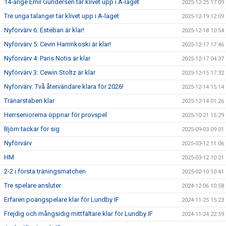
14-årige Emil Gundersen tar klivet upp i A-laget
2025-12-25 17:09
Tre unga talanger tar klivet upp i A-laget
2025-12-19 12:09
Nyförvärv 6: Esteban är klar!
2025-12-18 10:54
Nyförvärv 5: Cevin Harrinkoski är klar!
2025-12-17 17:46
Nyförvärv 4: Paris Notis är klar
2025-12-17 04:37
Nyförvärv 3: Cewin Stoltz är klar
2025-12-15 17:32
Nyförvärv: Två återvändare klara för 2026!
2025-12-14 15:14
Tränarstaben klar
2025-12-14 01:26
Herrseniorerna öppnar för provspel
2025-10-21 15:29
Björn tackar för sig
2025-09-03 09:01
Nyförvärv
2025-03-12 11:06
HM
2025-03-12 10:21
2-2 i första träningsmatchen
2025-02-10 10:41
Tre spelare ansluter
2024-12-06 10:58
Erfaren poängspelare klar för Lundby IF
2024-11-25 15:23
Frejdig och mångsidig mittfältare klar för Lundby IF
2024-11-24 22:59