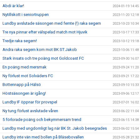
Abdi är klar!
2024-01-19 14:45
Nytillskott i seniortruppen
2023-11-20 12:18
Lundby avslutade säsongen med femte (!) raka segern
2023-10-23 10:34
Tre nya pinnar efter välspelad match mot Hjuvik
2023-10-17 17:33
Tredje raka segern!
2023-10-12 19:18
Andra raka segern kom mot BK ST:Jakob
2023-10-06 11:48
Stark insats och tre poäng mot Goldcoast FC
2023-09-30 16:07
En poäng med mersmak
2023-09-24 11:20
Ny förlust mot Solväders FC
2023-09-21 17:22
Bottennapp på Hälsö
2023-09-10 15:33
Höstsäsongen är igång!
2023-09-06 12:17
Lundby IF öppnar för provspel
2023-07-01 16:02
Ny tung förlust avslutade våren
2023-06-22 11:04
5 förlorade poäng och bekymmersam trend
2023-06-15 14:38
Lundby med ungdomligt lag när BK St. Jakob besegrades
2023-06-02 15:54
Lundby inte vän med bollen på Bläsebovallen
2023-05-28 21:32