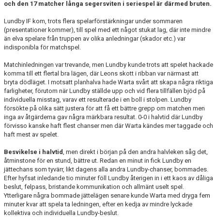
och den 17 matcher långa segersviten i seriespel är därmed bruten.
DOKUMENT
Lundby IF kom, trots flera spelarförstärkningar under sommaren
KONTAKT
(presentationer kommer), till spel med ett något stukat lag, där inte mindre
än elva spelare från truppen av olika anledningar (skador etc.) var
indisponibla för matchspel.
Matchinledningen var trevande, men Lundby kunde trots att spelet hackade
komma till ett flertal bra lägen, där Leons skott i ribban var närmast att
bryta dödläget. I motsatt planhalva hade Warta svårt att skapa några riktiga
farligheter, förutom när Lundby ställde upp och vid flera tillfällen bjöd på
individuella misstag, varav ett resulterade i en boll i stolpen. Lundby
försökte på olika sätt justera för att få ett bättre grepp om matchen men
inga av åtgärderna gav några märkbara resultat. 0-0 i halvtid där Lundby
förvisso kanske haft flest chanser men där Warta kändes mer taggade och
haft mest av spelet.
Besvikelse i halvtid
, men direkt i början på den andra halvleken såg det,
åtminstone för en stund, bättre ut. Redan en minut in fick Lundby en
jättechans som tyvärr, likt dagens alla andra Lundby-chanser, bommades.
Efter hyfsat inledande tio minuter föll Lundby återigen in i ett kaos av dåliga
beslut, felpass, bristande kommunikation och allmänt uselt spel.
Ytterligare några bommade jättelägen senare kunde Warta med dryga fem
minuter kvar att spela ta ledningen, efter en kedja av mindre lyckade
kollektiva och individuella Lundby-beslut.